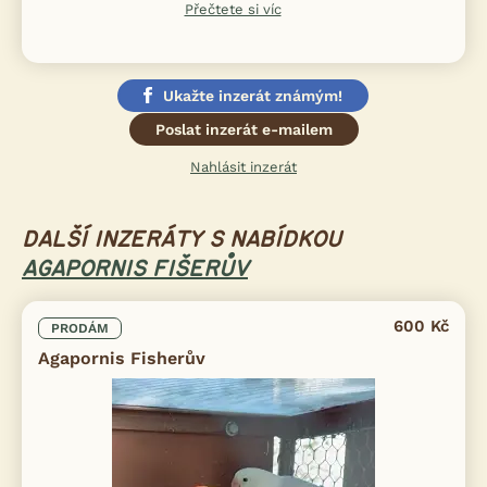
Přečtete si víc
Ukažte inzerát známým!
Poslat inzerát e-mailem
Nahlásit inzerát
DALŠÍ INZERÁTY S NABÍDKOU
AGAPORNIS FIŠERŮV
600 Kč
PRODÁM
Agapornis Fisherův