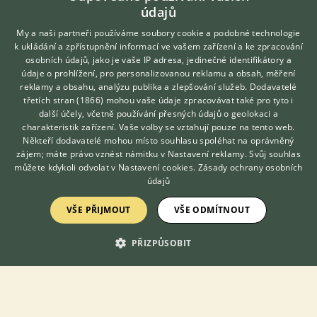
údajů
My a naši partneři používáme soubory cookie a podobné technologie
k ukládání a zpřístupnění informací ve vašem zařízení a ke zpracování
KONTAKT DO REDAKCE WEBU
osobních údajů, jako je vaše IP adresa, jedinečné identifikátory a
údaje o prohlížení, pro personalizovanou reklamu a obsah, měření
redakce@ifauna.cz
reklamy a obsahu, analýzu publika a zlepšování služeb.
Dodavatelé
nonstop
třetích stran (1866)
mohou vaše údaje zpracovávat také pro tyto i
Hledáte zvířecího kamaráda?
další účely, včetně používání přesných údajů o geolokaci a
Zdarma vám poradí
charakteristik zařízení. Vaše volby se vztahují pouze na tento web.
VETERINÁŘ ONLINE
Někteří dodavatelé mohou místo souhlasu spoléhat na oprávněný
KONZULTOVAT S
zájem; máte právo vznést námitku v
Nastavení reklamy
. Svůj souhlas
DOMOVSKÁ STRÁNKA
VETERINÁŘEM
můžete kdykoli odvolat v
Nastavení cookies
.
Zásady ochrany osobních
INZERCE
údajů
DISKUSE
VŠE PŘIJMOUT
VŠE ODMÍTNOUT
ČLÁNKY
ATLAS
PŘIZPŮSOBIT
O nás
Kontakt
Možnosti zvýraznění inzerátů