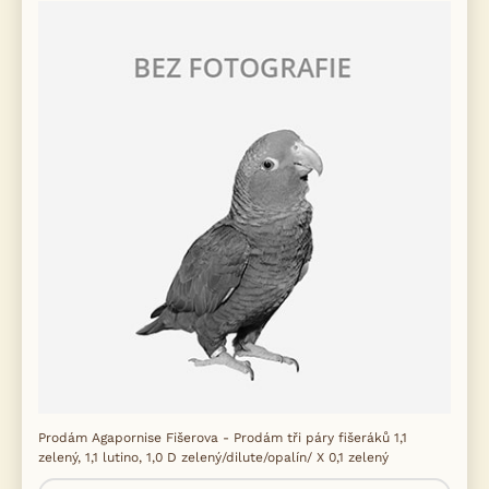
Prodám Agapornise Fišerova - Prodám tři páry fišeráků 1,1
zelený, 1,1 lutino, 1,0 D zelený/dilute/opalín/ X 0,1 zelený