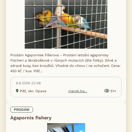
Prodám Agapornise Fišerova - Prodám letošní agapornisy
Fischeri a škraboškové v různých mutacích (dle fotky). Silné a
zdravé kusy, bez kroužků. Vhodné do chovu i na ochočení. Cena:
450 Kč / kus. Píšť...
6.8.2026 23:08
Píšť, okr. Opava
marek.ba...
51×
PRODÁM
Agapornis fishery