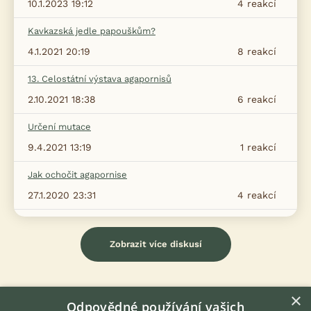
10.1.2023 19:12
4
reakcí
Kavkazská jedle papouškům?
4.1.2021 20:19
8
reakcí
13. Celostátní výstava agapornisů
2.10.2021 18:38
6
reakcí
Určení mutace
9.4.2021 13:19
1
reakcí
Jak ochočit agapornise
27.1.2020 23:31
4
reakcí
Zobrazit více diskusí
×
Odpovědné používání vašich