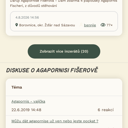
Daruji Agapornise Fišerova - Dám zdarma 4 papoušky Agapornis
Fischeri, z důvodů stěhování
4.8.2026 14:56
Borovnice, okr. Žďár nad Sázavou
bennjie
77×
Zobrazit více inzerátů (20)
DISKUSE O AGAPORNISI FIŠEROVĚ
Téma
Agapornis - vajíčka
22.6.2019 14:48
6
reakcí
Můžu dát agapornise už ven nebo jeste pockat ?