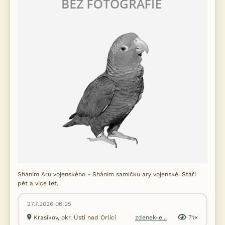
Sháním Aru vojenského - Sháním samičku ary vojenské. Stáří
pět a více let.
27.7.2026 06:25
Krasíkov, okr. Ústí nad Orlicí
zdenek-e...
71×