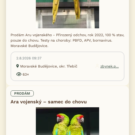
Prodám Aru vojenského - Přirozený odchov, rok 2022, 100 % stav,
pouze do chovu. Testy na choroby: PBFD, APV, bornavirus.
Moravské Budějovice.
2.8.2026 09:37
Moravské Budějovice, okr. Třebíč
zbynek.p...
63×
PRODÁM
Ara vojenský – samec do chovu