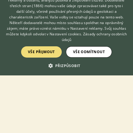
reklamy a obsahu, analýzu publika a zlepšování služeb.
Dodavatelé
třetích stran (1866)
mohou vaše údaje zpracovávat také pro tyto i
Hledáte zvířecího kamaráda?
další účely, včetně používání přesných údajů o geolokaci a
Zdarma vám poradí
Zobrazit více diskusí
charakteristik zařízení. Vaše volby se vztahují pouze na tento web.
VETERINÁŘ ONLINE
Někteří dodavatelé mohou místo souhlasu spoléhat na oprávněný
KONZULTOVAT S
zájem; máte právo vznést námitku v
Nastavení reklamy
. Svůj souhlas
VETERINÁŘEM
můžete kdykoli odvolat v
Nastavení cookies
.
Zásady ochrany osobních
údajů
VŠE PŘIJMOUT
VŠE ODMÍTNOUT
KONTAKT DO REDAKCE WEBU
PŘIZPŮSOBIT
redakce@ifauna.cz
nonstop
DOMOVSKÁ STRÁNKA
INZERCE
DISKUSE