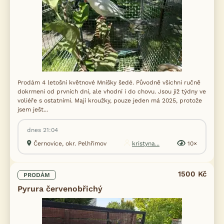
Prodám 4 letošní květnové Mníšky šedé. Původně všichni ručně
dokrmeni od prvních dní, ale vhodní i do chovu. Jsou již týdny ve
voliéře s ostatními. Mají kroužky, pouze jeden má 2025, protože
jsem ješt...
dnes 21:04
Černovice, okr. Pelhřimov
kristyna...
10×
1500 Kč
PRODÁM
Pyrura červenobřichý