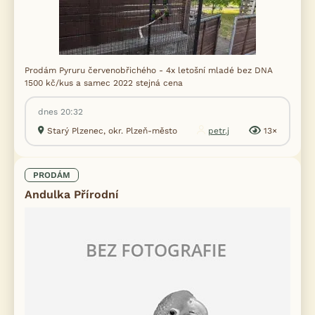
Prodám Pyruru červenobřichého - 4x letošní mladé bez DNA
1500 kč/kus a samec 2022 stejná cena
dnes 20:32
Starý Plzenec, okr. Plzeň-město
petr.j
13×
PRODÁM
Andulka Přírodní