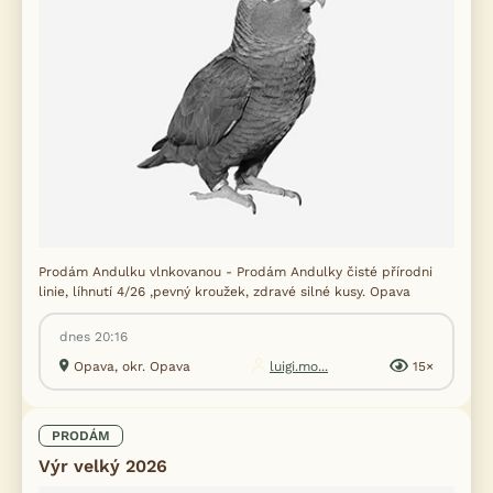
Prodám Andulku vlnkovanou - Prodám Andulky čisté přírodni
linie, líhnutí 4/26 ,pevný kroužek, zdravé silné kusy. Opava
dnes 20:16
Opava, okr. Opava
luigi.mo...
15×
PRODÁM
Výr velký 2026