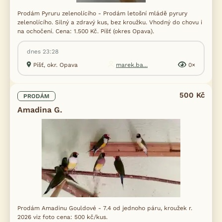
Prodám Pyruru zelenolícího - Prodám letošní mládě pyrury
zelenolícího. Silný a zdravý kus, bez kroužku. Vhodný do chovu i
na ochočení. Cena: 1.500 Kč. Píšť (okres Opava).
dnes 23:28
Píšť, okr. Opava
marek.ba...
0×
500 Kč
PRODÁM
Amadina G.
Prodám Amadinu Gouldové - 7.4 od jednoho páru, kroužek r.
2026 viz foto cena: 500 kč/kus.