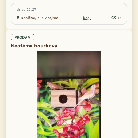
dnes 23:27
Dobšice, okr. Znojmo
kagu
1×
PRODÁM
Neoféma bourkova