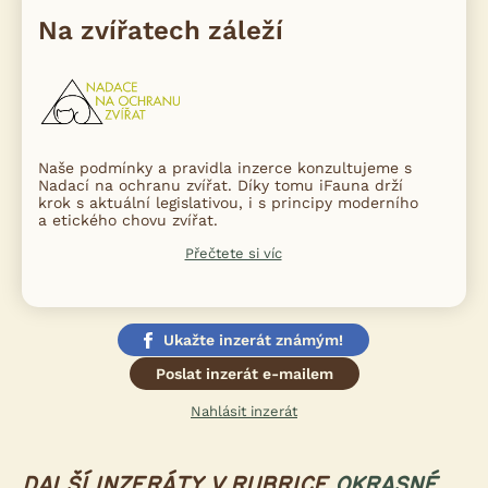
Na zvířatech záleží
Naše podmínky a pravidla inzerce konzultujeme s
Nadací na ochranu zvířat. Díky tomu iFauna drží
krok s aktuální legislativou, i s principy moderního
a etického chovu zvířat.
Přečtete si víc
Ukažte inzerát známým!
Poslat inzerát e-mailem
Nahlásit inzerát
DALŠÍ INZERÁTY V RUBRICE
OKRASNÉ