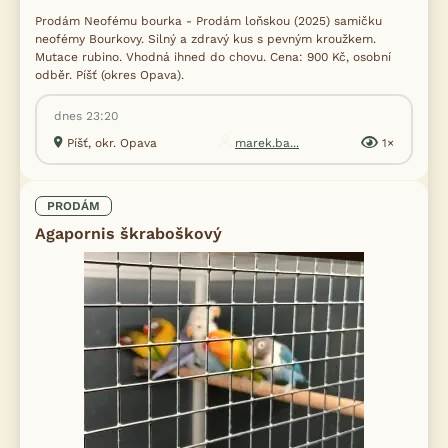
Prodám Neofému bourka - Prodám loňskou (2025) samičku
neofémy Bourkovy. Silný a zdravý kus s pevným kroužkem.
Mutace rubino. Vhodná ihned do chovu. Cena: 900 Kč, osobní
odběr. Píšť (okres Opava).
dnes 23:20
Píšť, okr. Opava
marek.ba...
1×
PRODÁM
Agapornis škraboškový