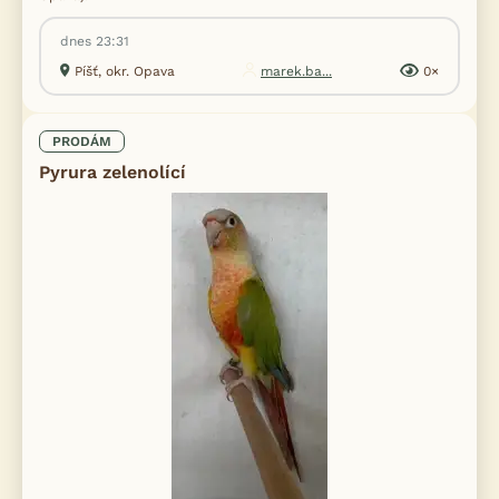
dnes 23:31
Píšť, okr. Opava
marek.ba...
0×
PRODÁM
Pyrura zelenolící