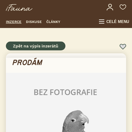
CELÉ MENU
INZERCE
DISKUSE
ČLÁNKY
Zpět na výpis inzerátů
PRODÁM