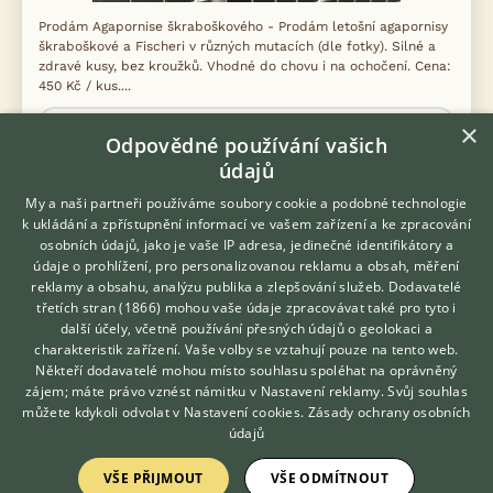
Prodám Agapornise škraboškového - Prodám letošní agapornisy
škraboškové a Fischeri v různých mutacích (dle fotky). Silné a
zdravé kusy, bez kroužků. Vhodné do chovu i na ochočení. Cena:
450 Kč / kus....
×
dnes 23:10
Odpovědné používání vašich
Píšť, okr. Opava
marek.ba...
1×
údajů
My a naši partneři používáme soubory cookie a podobné technologie
k ukládání a zpřístupnění informací ve vašem zařízení a ke zpracování
osobních údajů, jako je vaše IP adresa, jedinečné identifikátory a
Zobrazit více inzerátů (1735)
údaje o prohlížení, pro personalizovanou reklamu a obsah, měření
reklamy a obsahu, analýzu publika a zlepšování služeb.
Dodavatelé
třetích stran (1866)
mohou vaše údaje zpracovávat také pro tyto i
Hledáte zvířecího kamaráda?
další účely, včetně používání přesných údajů o geolokaci a
Zdarma vám poradí
charakteristik zařízení. Vaše volby se vztahují pouze na tento web.
VETERINÁŘ ONLINE
Někteří dodavatelé mohou místo souhlasu spoléhat na oprávněný
KONTAKT DO REDAKCE WEBU
KONZULTOVAT S
zájem; máte právo vznést námitku v
Nastavení reklamy
. Svůj souhlas
VETERINÁŘEM
můžete kdykoli odvolat v
Nastavení cookies
.
Zásady ochrany osobních
redakce@ifauna.cz
údajů
nonstop
VŠE PŘIJMOUT
VŠE ODMÍTNOUT