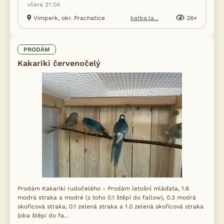
včera 21:04
Vimperk, okr. Prachatice
katka.la...
26×
PRODÁM
Kakariki červenočelý
Prodám Kakariki rudočelého - Prodám letošní mláďata, 1.6
modrá straka a modré (z toho 0.1 štěpí do fallow), 0.3 modrá
skořicová straka, 0.1 zelená straka a 1.0 zelená skořicová straka
(oba štěpí do fa...