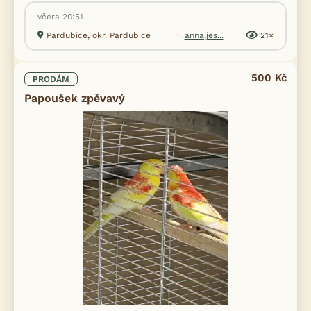
včera 20:51
Pardubice, okr. Pardubice
anna.jes...
21×
500 Kč
PRODÁM
Papoušek zpěvavý