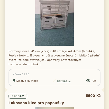
Rozměry klece: 41 cm (šírka) x 46 cm (výška), 47cm (hloubka)
Popis výrobku:  výsuvný rošt a výsuvné šuple  1 bidlo  přední
dveře lze celé otevřít, jsou opatřeny patentovaným
bezpečnostním zámk...
včera 21:25
Most, okr. Most
sarka.pi...
12×
5500 Kč
PRODÁM
Lakovaná klec pro papoušky