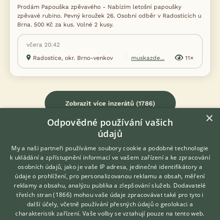
Prodám Papouška zpěvavého - Nabízím letošní papoušky
zpěvavé rubino. Pevný kroužek 26. Osobní odběr v Radosticích u
Brna. 500 Kč za kus. Volné 2 kusy.
včera 20:42
Radostice, okr. Brno-venkov
muskazde...
11×
Zobrazit více inzerátů (1786)
×
Odpovědné používání vašich
údajů
My a naši partneři používáme soubory cookie a podobné technologie
k ukládání a zpřístupnění informací ve vašem zařízení a ke zpracování
KONTAKT DO REDAKCE WEBU
osobních údajů, jako je vaše IP adresa, jedinečné identifikátory a
údaje o prohlížení, pro personalizovanou reklamu a obsah, měření
redakce@ifauna.cz
reklamy a obsahu, analýzu publika a zlepšování služeb.
Dodavatelé
nonstop
třetích stran (1866)
mohou vaše údaje zpracovávat také pro tyto i
Hledáte zvířecího kamaráda?
další účely, včetně používání přesných údajů o geolokaci a
Zdarma vám poradí
charakteristik zařízení. Vaše volby se vztahují pouze na tento web.
VETERINÁŘ ONLINE