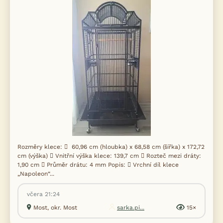
Rozměry klece:  60,96 cm (hloubka) x 68,58 cm (šířka) x 172,72
cm (výška)  Vnitřní výška klece: 139,7 cm  Rozteč mezi dráty:
1,90 cm  Průměr drátu: 4 mm Popis:  Vrchní díl klece
„Napoleon“...
včera 21:24
Most, okr. Most
sarka.pi...
15×