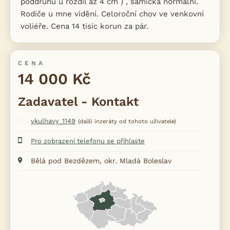
poddruhu ú rozdíl až 4 cm ) , samička normální.
Rodiče u mne vidění. Celoroční chov ve venkovní
voliéře. Cena 14 tisíc korun za pár.
CENA
14 000 Kč
Zadavatel - Kontakt
vkulhavy_1149
(další inzeráty od tohoto uživatele)
Pro zobrazení telefonu se přihlaste
Bělá pod Bezdězem, okr. Mladá Boleslav