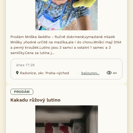
Prodám Mníška šedého - Ručně dokrmené,vymazlené mladé
Mníšky ,vhodné určitě na mazlíka,ale i do chovu.Mníšci mají DNA
a pevný kroužek.Lutino jsou 3 samci a ostatní 1 samec a 3
samičky.Cena za lutina j...
dnes 17:29
Radonice, okr. Praha-východ
balounov...
4×
PRODÁM
Kakadu růžový lutino