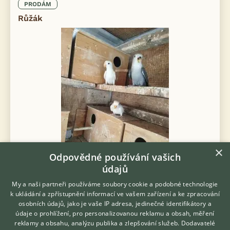
PRODÁM
Růžák
×
Odpovědné používání vašich
údajů
Prodám Agapornise růžohrdlého - Prodám letošní mláďata bez
My a naši partneři používáme soubory cookie a podobné technologie
kroužku Mutace viz foto 350kč kus 72346392jedna Vodňany
k ukládání a zpřístupnění informací ve vašem zařízení a ke zpracování
osobních údajů, jako je vaše IP adresa, jedinečné identifikátory a
údaje o prohlížení, pro personalizovanou reklamu a obsah, měření
dnes 16:26
reklamy a obsahu, analýzu publika a zlepšování služeb.
Dodavatelé
Vodňany, okr. Strakonice
sestak29
13×