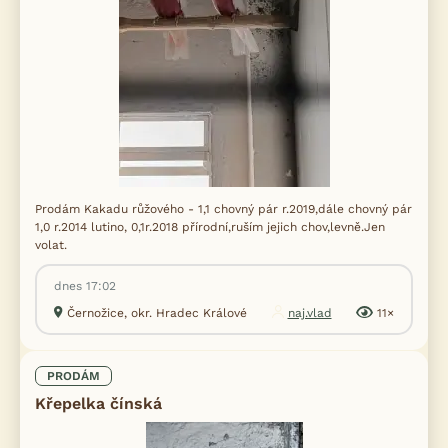
Prodám Kakadu růžového - 1,1 chovný pár r.2019,dále chovný pár
1,0 r.2014 lutino, 0,1r.2018 přírodní,ruším jejich chov,levně.Jen
volat.
dnes 17:02
Černožice, okr. Hradec Králové
naj.vlad
11×
PRODÁM
Křepelka čínská