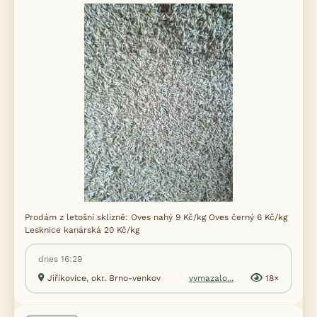
Prodám z letošní sklizně: Oves nahý 9 Kč/kg Oves černý 6 Kč/kg
Lesknice kanárská 20 Kč/kg
dnes 16:29
Jiříkovice, okr. Brno-venkov
vymazalo...
18×