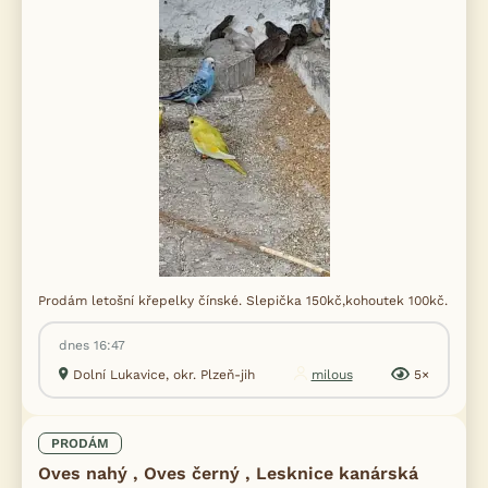
Prodám letošní křepelky čínské. Slepička 150kč,kohoutek 100kč.
dnes 16:47
Dolní Lukavice, okr. Plzeň-jih
milous
5×
PRODÁM
Oves nahý , Oves černý , Lesknice kanárská