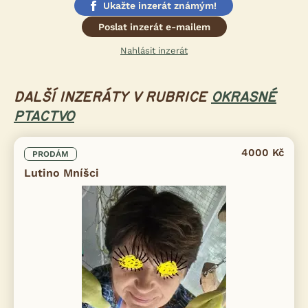
Ukažte inzerát známým!
Poslat inzerát e-mailem
Nahlásit inzerát
DALŠÍ INZERÁTY V RUBRICE
OKRASNÉ
PTACTVO
4000 Kč
PRODÁM
Lutino Mníšci