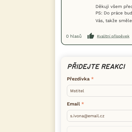
Děkuji všem pře
PS: Do práce bud
Vás, takže směl
0
hlasů
Kvalitní příspěvek
PŘIDEJTE REAKCI
Přezdívka
Email