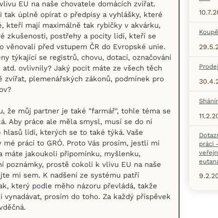
 vlivu EU na naše chovatele domácích zvířat.
10.7.
 tak úplně opírat o předpisy a vyhlášky, které
é, kteří mají maximálně tak rybičky v akvárku,
Koupě
 zkušenosti, postřehy a pocity lidí, kteří se
o věnovali před vstupem ČR do Evropské unie.
29.5.
y týkající se registrů, chovu, dotací, označování
Prode
e, atd. ovlivnily? Jaký pocit máte ze všech těch
ě zvířat, plemenářských zákonů, podmínek pro
30.4.
ov?
Shání
 že můj partner je také "farmář", tohle téma se
11.2.
ká. Aby práce ale měla smysl, musí se do ní
e hlasů lidí, kterých se to také týká. Vaše
Dotaz
 mé práci to GRÓ. Proto Vás prosím, jestli mi
práci
veřejn
a máte jakoukoli připomínku, myšlenku,
eutaná
ní poznámky, prostě cokoli k vlivu EU na naše
ějte mi sem. K nadšení ze systému patří
9.2.2
k, který podle měho názoru převládá, takže
i vynadávat, prosím do toho. Za každý příspěvek
vděčná.