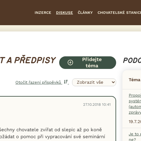
INZERCE
DISKUSE
ČLÁNKY
CHOVATELSKÉ STANIC
Přidejte
T A PŘEDPISY
PODO
téma
Téma
Otočit řazení příspěvků
Propo
systé
27.10.2018 10:41
(auto
zprávy
19.7.
šechny chovatele zvířat od slepic až po koně
Je to
požádat o pomoc při vypracování své seminární
ne?