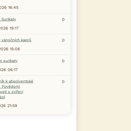
2026 16:45
 Surikaty
0
2026 19:17
j vánočních kaprů
0
2026 15:06
m surikaty
0
2026 06:17
ník k absolventské
0
 - Povědomí
osti o zvířecí
zii
026 21:59