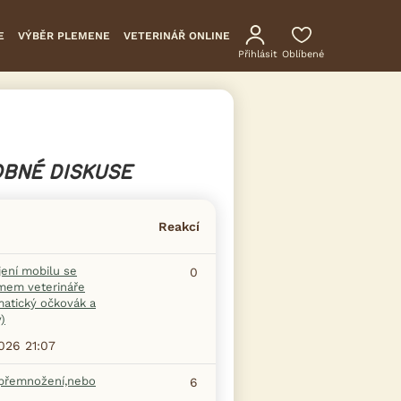
E
VÝBĚR PLEMENE
VETERINÁŘ ONLINE
Přihlásit
Oblíbené
BNÉ DISKUSE
Reakcí
jení mobilu se
0
mem veterináře
matický očkovák a
)
2026 21:07
 přemnožení,nebo
6