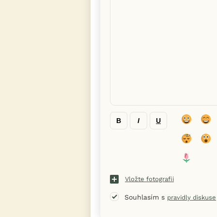
B
I
U
Vložte fotografii
Souhlasím s
pravidly diskuse