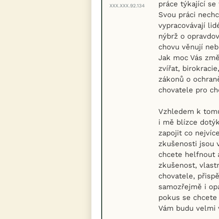
práce týkající se
XXX.XXX.92.134
Svou práci nechci
vypracovávají lid
nýbrž o opravdové
chovu věnují neb
Jak moc Vás změn
zvířat, birokraci
zákonů o ochran
chovatele pro ch
Vzhledem k tomu,
i mě blízce dotý
zapojit co nejvíc
zkušenosti jsou v
chcete helfnout 
zkušenost, vlast
chovatele, přisp
samozřejmě i opa
pokus se chcete 
Vám budu velmi 