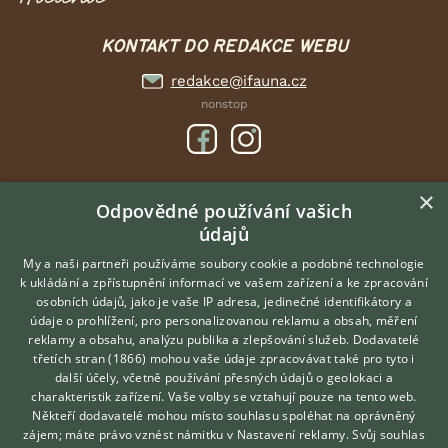
KONTAKT DO REDAKCE WEBU
redakce@ifauna.cz
nonstop
×
DOMOVSKÁ STRÁNKA
Odpovědné používání vašich
údajů
INZERCE
DISKUSE
My a naši partneři používáme soubory cookie a podobné technologie
k ukládání a zpřístupnění informací ve vašem zařízení a ke zpracování
ČLÁNKY
osobních údajů, jako je vaše IP adresa, jedinečné identifikátory a
údaje o prohlížení, pro personalizovanou reklamu a obsah, měření
O nás
reklamy a obsahu, analýzu publika a zlepšování služeb.
Dodavatelé
třetích stran (1866)
mohou vaše údaje zpracovávat také pro tyto i
Kontakt
Hledáte zvířecího kamaráda?
další účely, včetně používání přesných údajů o geolokaci a
Zdarma vám poradí
Možnosti zvýraznění inzerátů
charakteristik zařízení. Vaše volby se vztahují pouze na tento web.
VETERINÁŘ ONLINE
Podmínky užití
Někteří dodavatelé mohou místo souhlasu spoléhat na oprávněný
KONZULTOVAT S
zájem; máte právo vznést námitku v
Nastavení reklamy
. Svůj souhlas
Zpracování osobních údajů
VETERINÁŘEM