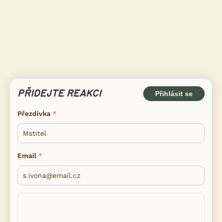
PŘIDEJTE REAKCI
Přihlásit se
Přezdívka
Email