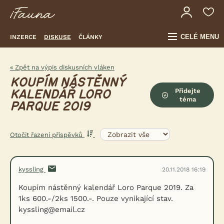
CELÉ MENU
INZERCE
DISKUSE
ČLÁNKY
« Zpět na výpis diskusních vláken
KOUPÍM NÁSTĚNNÝ
Přidejte
KALENDÁŘ LORO
téma
PARQUE 2019
Otočit řazení příspěvků
kyssling
20.11.2018 16:19
Koupím nástěnný kalendář Loro Parque 2019. Za
1ks 600.-/2ks 1500.-. Pouze vynikající stav.
kyssling@email.cz