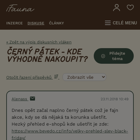
CELÉ MENU
INZERCE
DISKUSE
ČLÁNKY
« Zpět na výpis diskusních vláken
ČERNÝ PÁTEK - KDE
Přidejte
VÝHODNĚ NAKOUPIT?
téma
Otočit řazení příspěvků
Alenass
23.11.2018 10:49
Dnes opět začal naplno černý pátek což je fajn
akce, kdy se dá nějaká ta korunka ušetřit.
Hezký přehled e-shopů kde ušetřit je zde:
https://www.bevedo.cz/info/velky-prehled-slev-black-
friday/