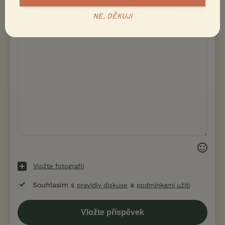
NE, DĚKUJI
Vložte fotografii
Souhlasím s
a
pravidly diskuse
podmínkami užití