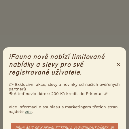
iFauna nově nabízí limitované
×
nabídky a slevy pro své
registrované uživatele.
PŘIDEJTE REAKCI
Přihlásit se
👉 Exkluzivní akce, slevy a novinky od našich ověřených
partnerů
Přezdívka
🎁 A teď navíc dárek: 200 Kč kredit do F-konta. 🎉
Více informací o souhlasu s marketingem třetích stran
najdete
.
zde
Email
PŘIHLÁSIT SE K NEWSLETTERU A VYZVEDNOUT DÁREK. 🎁