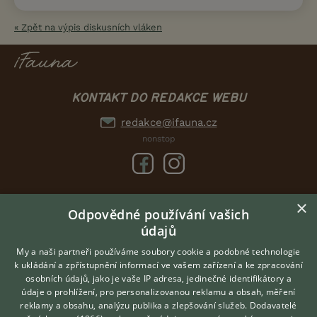
« Zpět na výpis diskusních vláken
KONTAKT DO REDAKCE WEBU
redakce@ifauna.cz
nonstop
×
DOMOVSKÁ STRÁNKA
Odpovědné používání vašich
údajů
INZERCE
DISKUSE
My a naši partneři používáme soubory cookie a podobné technologie
k ukládání a zpřístupnění informací ve vašem zařízení a ke zpracování
ČLÁNKY
osobních údajů, jako je vaše IP adresa, jedinečné identifikátory a
údaje o prohlížení, pro personalizovanou reklamu a obsah, měření
O nás
reklamy a obsahu, analýzu publika a zlepšování služeb.
Dodavatelé