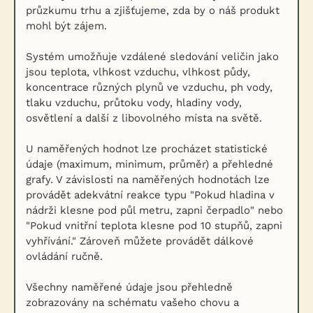
průzkumu trhu a zjišťujeme, zda by o náš produkt
mohl být zájem.
Systém umožňuje vzdálené sledování veličin jako
jsou teplota, vlhkost vzduchu, vlhkost půdy,
koncentrace různých plynů ve vzduchu, ph vody,
tlaku vzduchu, průtoku vody, hladiny vody,
osvětlení a další z libovolného místa na světě.
U naměřených hodnot lze procházet statistické
údaje (maximum, minimum, průměr) a přehledné
grafy. V závislosti na naměřených hodnotách lze
provádět adekvátní reakce typu "Pokud hladina v
nádrži klesne pod půl metru, zapni čerpadlo" nebo
"Pokud vnitřní teplota klesne pod 10 stupňů, zapni
vyhřívání." Zároveň můžete provádět dálkové
ovládání ručně.
Všechny naměřené údaje jsou přehledně
zobrazovány na schématu vašeho chovu a