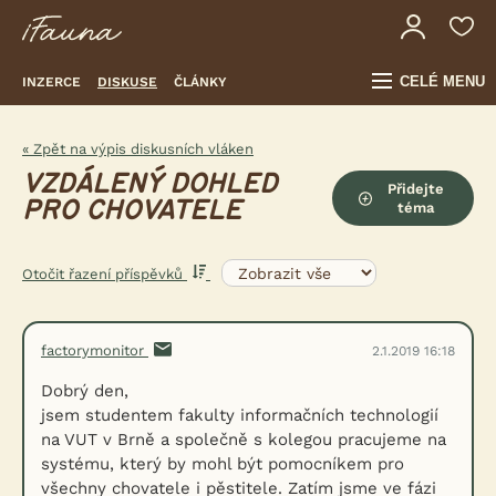
CELÉ MENU
INZERCE
DISKUSE
ČLÁNKY
« Zpět na výpis diskusních vláken
VZDÁLENÝ DOHLED
Přidejte
PRO CHOVATELE
téma
Otočit řazení příspěvků
factorymonitor
2.1.2019 16:18
Dobrý den,
jsem studentem fakulty informačních technologií
na VUT v Brně a společně s kolegou pracujeme na
systému, který by mohl být pomocníkem pro
všechny chovatele i pěstitele. Zatím jsme ve fázi