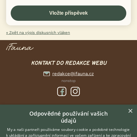
« Zpět na výpis diskusních vláken
KONTAKT DO REDAKCE WEBU
redakce@ifauna.cz
nonstop
×
DOMOVSKÁ STRÁNKA
Odpovědné používání vašich
údajů
INZERCE
DISKUSE
My a naši partneři používáme soubory cookie a podobné technologie
k ukládání a zpřístupnění informací ve vašem zařízení a ke zpracování
ČLÁNKY