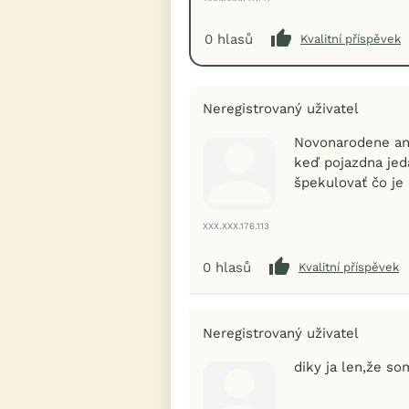
0
hlasů
Kvalitní příspěvek
Neregistrovaný uživatel
Novonarodene ano
keď pojazdna jed
špekulovať čo je
XXX.XXX.176.113
0
hlasů
Kvalitní příspěvek
Neregistrovaný uživatel
diky ja len,že so