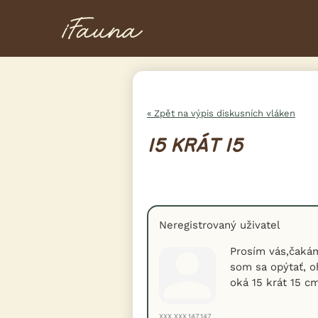
« Zpět na výpis diskusních vláken
15 KRÁT 15
Neregistrovaný uživatel
Prosím vás,čakám
som sa opýtať, o
oká 15 krát 15 c
XXX.XXX.147.147