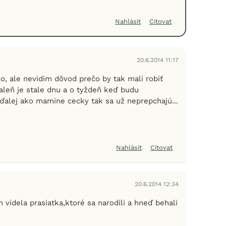
Nahlásit
Citovat
20.6.2014 11:17
, ale nevidim dôvod prečo by tak mali robiť
aleň je stale dnu a o tyždeň keď budu
 ďalej ako mamine cecky tak sa už neprepchajú...
Nahlásit
Citovat
20.6.2014 12:34
m videla prasiatka,ktoré sa narodili a hneď behali