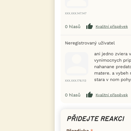
XXX.XXX.147.147
0
hlasů
Kvalitní příspěvek
Neregistrovaný uživatel
ani jedno zviera
vynimocnych prip
nahanane predato
matere. a vybeh 
stara v nom poh
XXX.XXX.176.113
0
hlasů
Kvalitní příspěvek
PŘIDEJTE REAKCI
Přezdívka