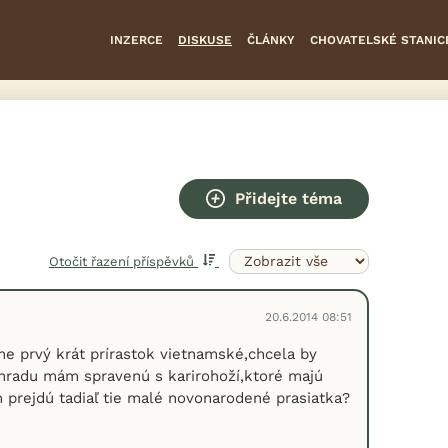
INZERCE
DISKUSE
ČLÁNKY
CHOVATELSKÉ STANIC
Přidejte téma
Otočit řazení příspěvků
20.6.2014 08:51
e prvý krát prírastok vietnamské,chcela by
hradu mám spravenú s karirohoží,ktoré majú
m prejdú tadiaľ tie malé novonarodené prasiatka?