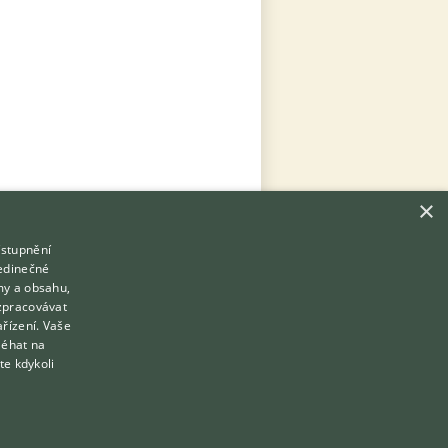
×
ístupnění
Hledáte zvířecího kamaráda?
jedinečné
Zdarma vám poradí
my a obsahu,
VETERINÁŘ ONLINE
zpracovávat
Přihlášení
ařízení. Vaše
KONZULTOVAT S VETERINÁŘEM
léhat na
Registrace
te kdykoli