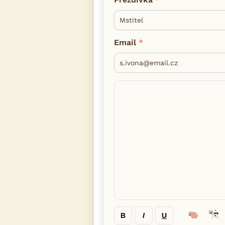
Email
B
I
U