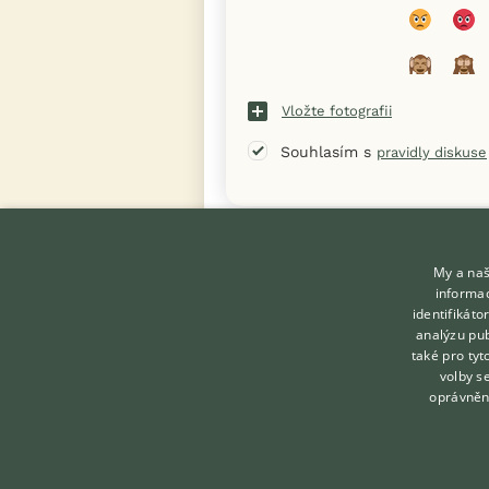
Vložte fotografii
Souhlasím s
pravidly diskuse
« Zpět na výpis diskusních vláken
My a naš
informac
identifikát
analýzu pub
také pro tyt
KONTAKT DO REDAKCE
volby s
WEBU
oprávněn
redakce@ifauna.cz
nonstop