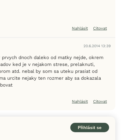
Nahlásit
Citovat
20.6.2014 13:39
 v prvych dnoch daleko od matky nejde, okrem
adov ked je v nejakom strese, prelaknuti,
rom atd. nebal by som sa uteku prasiat od
ma urcite nejaky ten rozmer aby sa dokazala
ybovat
Nahlásit
Citovat
Přihlásit se