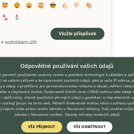
a
podmínkami užití
Odpovědné používání vašich údajů
i partneři používáme soubory cookie a podobné technologie k ukládání a zpř
í ve vašem zařízení a ke zpracování osobních údajů, jako je vaše IP adresa, 
ory a údaje o prohlížení, pro personalizovanou reklamu a obsah, měření rekla
lika a zlepšování služeb.
Dodavatelé třetích stran (1866)
mohou vaše údaje 
DOMOVSKÁ STRÁNKA
O nás
o i další účely, včetně používání přesných údajů o geolokaci a charakteristik z
e vztahují pouze na tento web. Někteří dodavatelé mohou místo souhlasu spo
INZERCE
Kontakt
ý zájem; máte právo vznést námitku v
Nastavení reklamy
. Svůj souhlas může
DISKUSE
Možnosti zvýraznění inzerátů
odvolat v
Nastavení cookies
.
Zásady ochrany osobních údajů
ČLÁNKY
Podmínky užití
VŠE PŘIJMOUT
VŠE ODMÍTNOUT
Zpracování osobních údajů