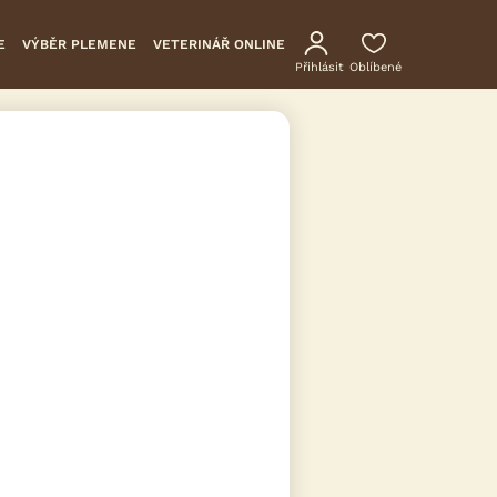
E
VÝBĚR PLEMENE
VETERINÁŘ ONLINE
Přihlásit
Oblíbené