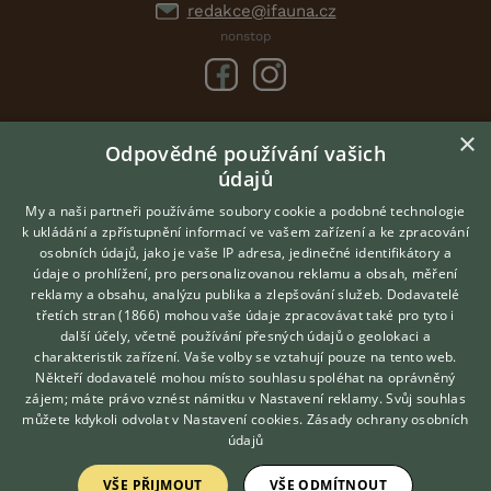
redakce@ifauna.cz
nonstop
×
DOMOVSKÁ STRÁNKA
Odpovědné používání vašich
údajů
INZERCE
DISKUSE
My a naši partneři používáme soubory cookie a podobné technologie
k ukládání a zpřístupnění informací ve vašem zařízení a ke zpracování
ČLÁNKY
osobních údajů, jako je vaše IP adresa, jedinečné identifikátory a
údaje o prohlížení, pro personalizovanou reklamu a obsah, měření
O nás
reklamy a obsahu, analýzu publika a zlepšování služeb.
Dodavatelé
třetích stran (1866)
mohou vaše údaje zpracovávat také pro tyto i
Kontakt
Hledáte zvířecího kamaráda?
další účely, včetně používání přesných údajů o geolokaci a
Zdarma vám poradí
Možnosti zvýraznění inzerátů
charakteristik zařízení. Vaše volby se vztahují pouze na tento web.
VETERINÁŘ ONLINE
Podmínky užití
Někteří dodavatelé mohou místo souhlasu spoléhat na oprávněný
KONZULTOVAT S
zájem; máte právo vznést námitku v
Nastavení reklamy
. Svůj souhlas
Zpracování osobních údajů
VETERINÁŘEM
můžete kdykoli odvolat v
Nastavení cookies
.
Zásady ochrany osobních
údajů
Přihlášení
VŠE PŘIJMOUT
VŠE ODMÍTNOUT