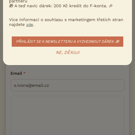
partnerů
🎁 A teď navíc dárek: 200 Kč kredit do F-konta. 🎉
Více informací o souhlasu s marketingem třetích stran
najdete
.
zde
PŘIDEJTE REAKCI
Přihlásit se
PŘIHLÁSIT SE K NEWSLETTERU A VYZVEDNOUT DÁREK. 🎁
Přezdívka
NE, DĚKUJI
Email