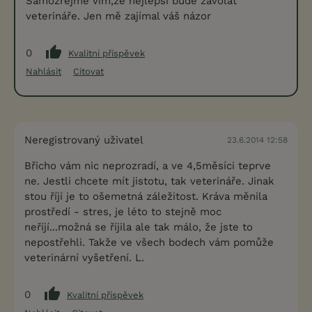
Samozřejmě vím,že nejlepší bude zavolat
veterináře. Jen mě zajímal váš názor
0
Kvalitní příspěvek
Nahlásit
Citovat
Neregistrovaný uživatel
23.6.2014 12:58
Břicho vám nic neprozradí, a ve 4,5měsíci teprve
ne. Jestli chcete mít jistotu, tak veterináře. Jinak
stou říjí je to ošemetná záležitost. Kráva měnila
prostředí - stres, je léto to stejně moc
neříjí...možná se říjila ale tak málo, že jste to
nepostřehli. Takže ve všech bodech vám pomůže
veterinární vyšetření. L.
0
Kvalitní příspěvek