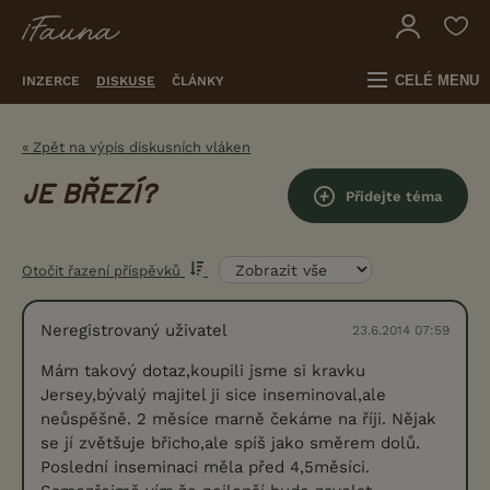
CELÉ MENU
INZERCE
DISKUSE
ČLÁNKY
« Zpět na výpis diskusních vláken
JE BŘEZÍ?
Přidejte téma
Otočit řazení příspěvků
Neregistrovaný uživatel
23.6.2014 07:59
Mám takový dotaz,koupili jsme si kravku
Jersey,bývalý majitel ji sice inseminoval,ale
neůspěšně. 2 měsíce marně čekáme na říji. Nějak
se jí zvětšuje břicho,ale spíš jako směrem dolů.
Poslední inseminaci měla před 4,5měsíci.