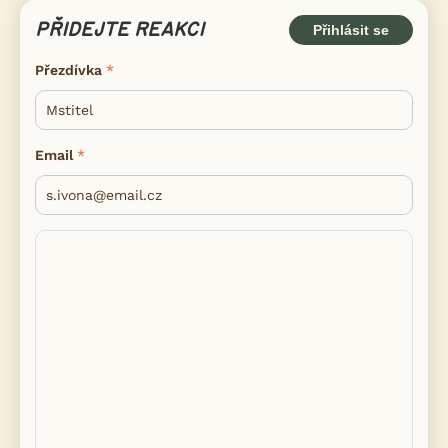
PŘIDEJTE REAKCI
Přihlásit se
Přezdívka
Email