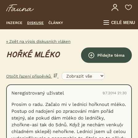
CELÉ MENU
INZERCE
DISKUSE
ČLÁNKY
« Zpět na výpis diskusních vláken
HOŘKÉ MLÉKO
Přidejte téma
Otočit řazení příspěvků
Neregistrovaný uživatel
9.7.2014 21:30
Prosím o radu. Začalo mi v lednici hořknout mléko.
Postup od nadojení po zpracování mám pořád
stejný, ale pokud dám mléko do ledničky,
zhořkne-asi tak do 5dnů. Když je nechám venku(v
chladném sklepě) nehořkne. Lednici jsem už celou