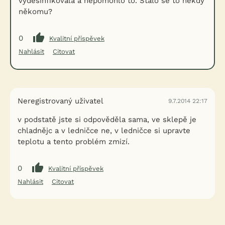
vydesinfikovala a nepomohlo to. Stalo se to někdy
někomu?
0
Kvalitní příspěvek
Nahlásit
Citovat
Neregistrovaný uživatel
9.7.2014 22:17
v podstatě jste si odpověděla sama, ve sklepě je
chladnějc a v ledničce ne, v ledničce si upravte
teplotu a tento problém zmizí.
0
Kvalitní příspěvek
Nahlásit
Citovat