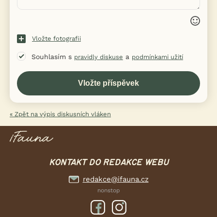
Vložte fotografii
Souhlasím s
a
pravidly diskuse
podmínkami užití
« Zpět na výpis diskusních vláken
KONTAKT DO REDAKCE WEBU
redakce@ifauna.cz
nonstop