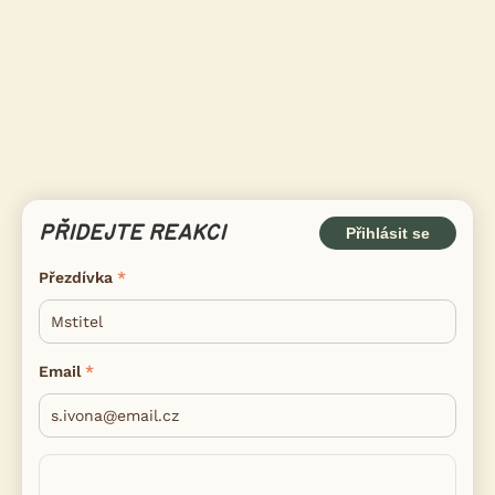
PŘIDEJTE REAKCI
Přihlásit se
Přezdívka
Email