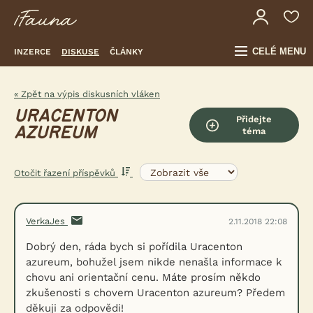
CELÉ MENU
INZERCE
DISKUSE
ČLÁNKY
« Zpět na výpis diskusních vláken
URACENTON
Přidejte
AZUREUM
téma
Otočit řazení příspěvků
VerkaJes
2.11.2018 22:08
Dobrý den, ráda bych si pořídila Uracenton
azureum, bohužel jsem nikde nenašla informace k
chovu ani orientační cenu. Máte prosím někdo
zkušenosti s chovem Uracenton azureum? Předem
děkuji za odpovědi!