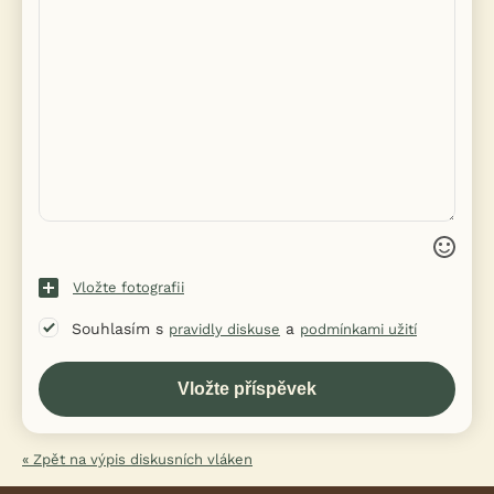
Vložte fotografii
Souhlasím s
a
pravidly diskuse
podmínkami užití
« Zpět na výpis diskusních vláken