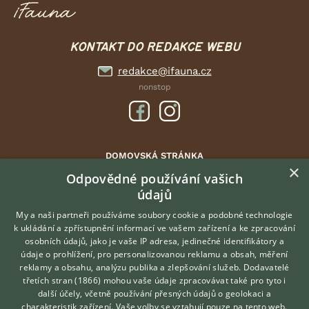
KONTAKT DO REDAKCE WEBU
redakce@ifauna.cz
nonstop
DOMOVSKÁ STRÁNKA
×
INZERCE
Odpovědné používání vašich
údajů
DISKUSE
ČLÁNKY
My a naši partneři používáme soubory cookie a podobné technologie
k ukládání a zpřístupnění informací ve vašem zařízení a ke zpracování
ATLAS
osobních údajů, jako je vaše IP adresa, jedinečné identifikátory a
údaje o prohlížení, pro personalizovanou reklamu a obsah, měření
O nás
reklamy a obsahu, analýzu publika a zlepšování služeb.
Dodavatelé
třetích stran (1866)
mohou vaše údaje zpracovávat také pro tyto i
Kontakt
Hledáte zvířecího kamaráda?
další účely, včetně používání přesných údajů o geolokaci a
Zdarma vám poradí
Možnosti zvýraznění inzerátů
charakteristik zařízení. Vaše volby se vztahují pouze na tento web.