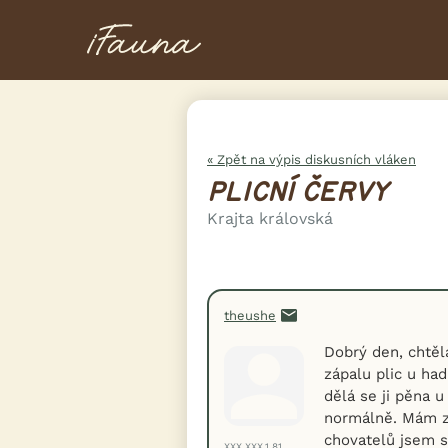
« Zpět na výpis diskusních vláken
PLICNÍ ČERVY
Krajta královská
theushe
Dobrý den, chtěla
zápalu plic u had
dělá se ji pěna u
normálně. Mám zv
chovatelů jsem s
XXX.XXX.1.81