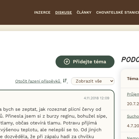
INZERCE
DISKUSE
ČLÁNKY
CHOVATELSKÉ STANIC
PODO
Přidejte téma
Téma
Otočit řazení příspěvků
Průje
4.11.2018 12:09
20.7.
 bych se zeptat, jak rozeznat plicní červy od
ů. Přinesla jsem si z burzy reginu, bohužel sípe,
Sucho
 tlamy, občas otevírá tlamu. Potravu přijímá
4.7.2
ýšenou teplotu, ale nelepší se to. Od jiných
e dozvěděla, že při zápalu hadi za chvilku
Nemoc