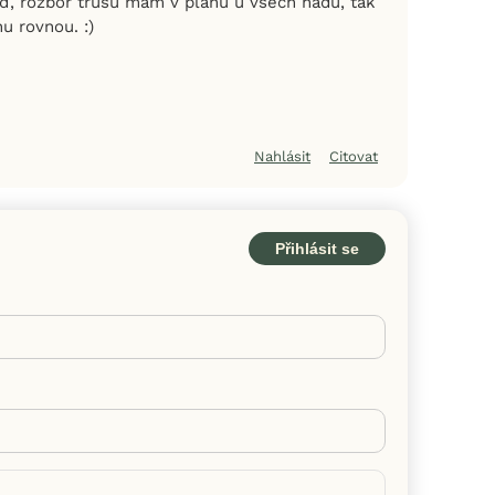
ď, rozbor trusu mám v plánu u všech hadů, tak
u rovnou. :)
Nahlásit
Citovat
Přihlásit se