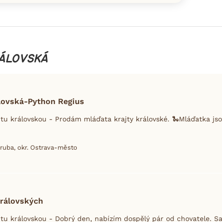
RÁLOVSKÁ
álovská-Python Regius
tu královskou - Prodám mláďata krajty královské. 🐍Mláďatka jsou
ruba, okr. Ostrava-město
královských
tu královskou - Dobrý den, nabízím dospělý pár od chovatele. Sa