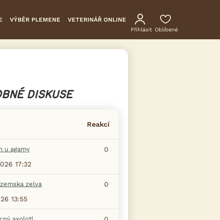
E
VÝBĚR PLEMENE
VETERINÁŘ ONLINE
Přihlásit
Oblíbené
BNÉ DISKUSE
Reakcí
m u agamy
0
2026 17:32
zemska zelva
0
026 13:55
ný axolotl
0