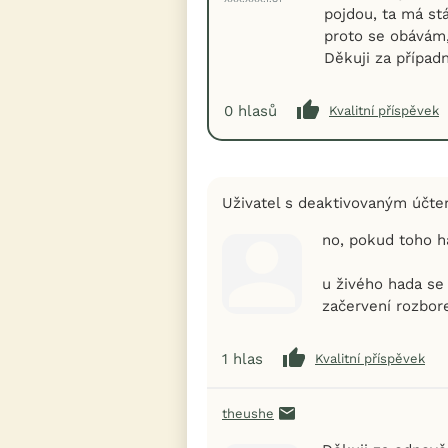
pojdou, ta má stá
proto se obávám,
Děkuji za případ
0
hlasů
Kvalitní příspěvek
Uživatel s deaktivovaným účt
no, pokud toho ha
u živého hada se 
začervení rozbor
1
hlas
Kvalitní příspěvek
theushe