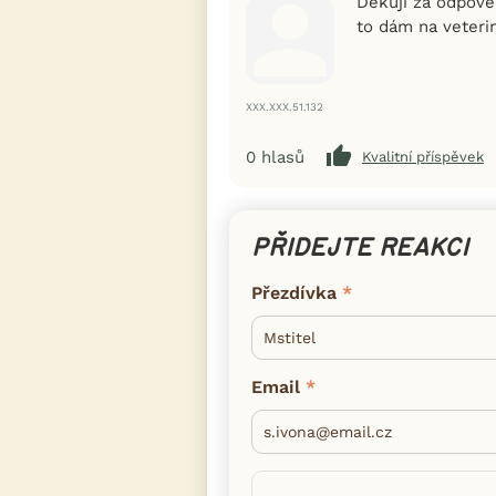
Děkuji za odpově
to dám na veterin
XXX.XXX.51.132
0
hlasů
Kvalitní příspěvek
PŘIDEJTE REAKCI
Přezdívka
Email