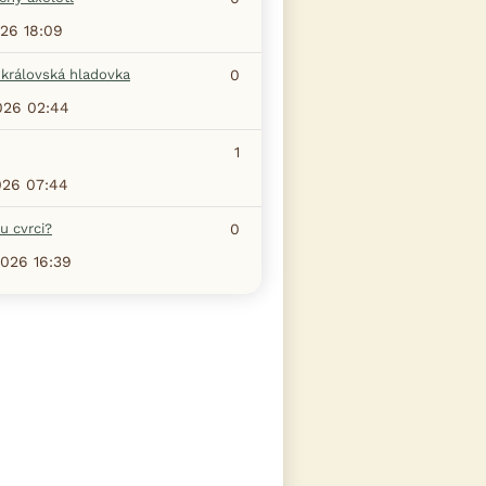
026 18:09
 královská hladovka
0
026 02:44
1
026 07:44
u cvrci?
0
2026 16:39