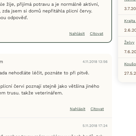
le žije, přijímá potravu a je normálně aktivní,
3.7.2
 zda jsem si domů nepřitáhla plicní červy.
nou odpověď.
Krajta
2.6.2
Nahlásit
Citovat
Želvy
7.6.2
em
4.11.2018 13:56
Koušo
da nehodláte léčit, poznáte to při pitvě.
27.5.
plicní červi poznají stejně jako většina jiného
em trusu. takže veterinářem.
Nahlásit
Citovat
5.11.2018 17:24