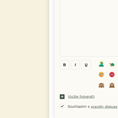
B
I
U
Vložte fotografii
Souhlasím s
pravidly diskuse