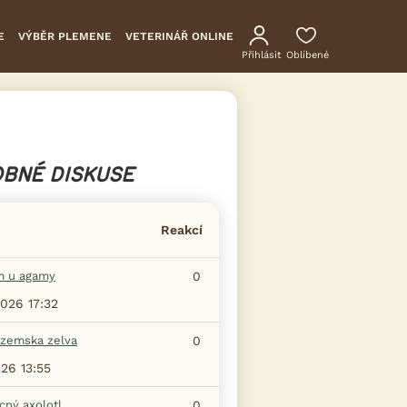
E
VÝBĚR PLEMENE
VETERINÁŘ ONLINE
Přihlásit
Oblíbené
BNÉ DISKUSE
Reakcí
m u agamy
0
2026 17:32
zemska zelva
0
026 13:55
ný axolotl
0