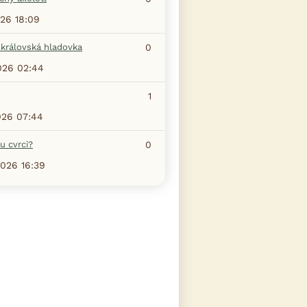
026 18:09
 královská hladovka
0
026 02:44
1
026 07:44
u cvrci?
0
2026 16:39