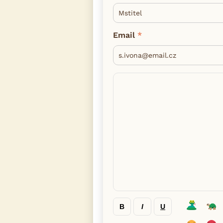
Email
B
I
U