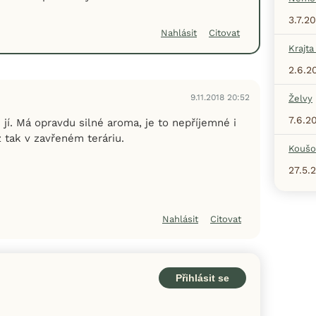
3.7.2
Nahlásit
Citovat
Krajta
2.6.2
9.11.2018 20:52
Želvy
7.6.2
jí. Má opravdu silné aroma, je to nepříjemné i
 tak v zavřeném teráriu.
Koušo
27.5.
Nahlásit
Citovat
Přihlásit se