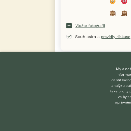
Vložte fotografii
Souhlasím s
pravidly diskuse
« Zpět na výpis diskusních vláken
My a naš
informac
identifikát
analýzu pub
také pro tyt
KONTAKT DO REDAKCE
volby s
WEBU
oprávněn
redakce@ifauna.cz
nonstop