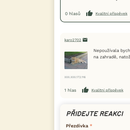
0
hlasů
Kvalitní příspěvek
karo2702
Nepoužívala bych 
na zahradě, natož
XXX.XXX.172.116
1
hlas
Kvalitní příspěvek
PŘIDEJTE REAKCI
Přezdívka