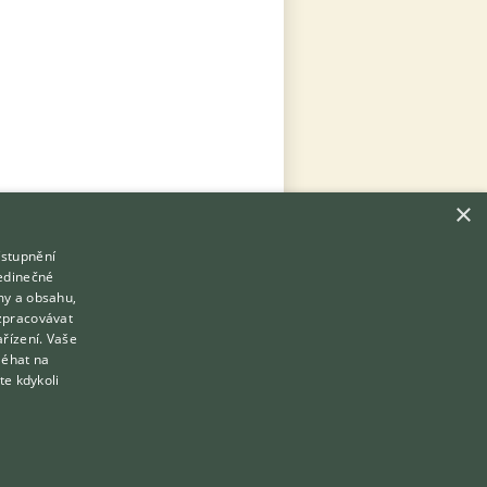
×
ístupnění
Hledáte zvířecího kamaráda?
jedinečné
Zdarma vám poradí
my a obsahu,
VETERINÁŘ ONLINE
zpracovávat
Přihlášení
ařízení. Vaše
KONZULTOVAT S VETERINÁŘEM
léhat na
Registrace
te kdykoli