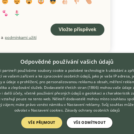
a
podmínkami užití
Odpovědné používání vašich údajů
i partneři používáme soubory cookie a podobné technologie k ukládání a zpř
í ve vašem zařízení a ke zpracování osobních údajů, jako je vaše IP adresa, 
ory a údaje o prohlížení, pro personalizovanou reklamu a obsah, měření rekla
lika a zlepšování služeb.
Dodavatelé třetích stran (1866)
mohou vaše údaje 
DOMOVSKÁ STRÁNKA
O nás
o i další účely, včetně používání přesných údajů o geolokaci a charakteristik z
e vztahují pouze na tento web. Někteří dodavatelé mohou místo souhlasu spo
INZERCE
Kontakt
ý zájem; máte právo vznést námitku v
Nastavení reklamy
. Svůj souhlas může
DISKUSE
Možnosti zvýraznění inzerátů
odvolat v
Nastavení cookies
.
Zásady ochrany osobních údajů
ČLÁNKY
Podmínky užití
VŠE PŘIJMOUT
VŠE ODMÍTNOUT
ATLAS
Zpracování osobních údajů