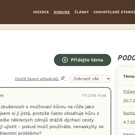
INZERCE
DISKUSE
ČLÁNKY
CHOVATELSKÉ STANIC
PODO
Přidejte téma
Téma
Otočit řazení příspěvků
Průje
em
7.11.2018 14:48
20.7.
zkušenosti s mulčovací kůrou na růže jako
sem si jí jistá, protože často obsahuje kůru z
Sucho
podle některých zdrojů dráždí dýchací cesty.
4.7.2
ji ujistit - pokud mulč používáte, nenaskytly se
zdravotní problémy?
Nemoc