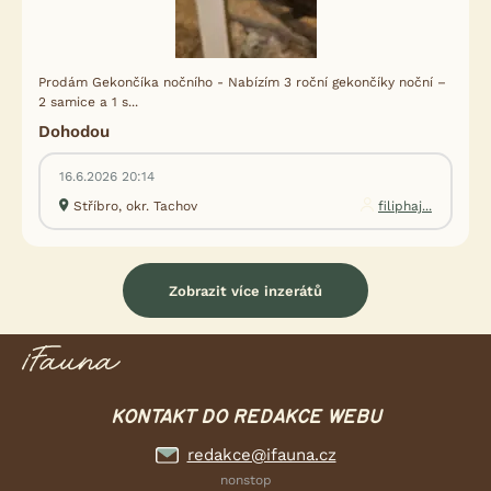
Prodám Gekončíka nočního - Nabízím 3 roční gekončíky noční –
2 samice a 1 s...
Dohodou
16.6.2026 20:14
Stříbro, okr. Tachov
filiphaj...
Zobrazit více inzerátů
KONTAKT DO REDAKCE WEBU
redakce@ifauna.cz
nonstop