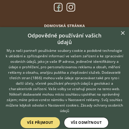
DOMOVSKÁ STRÁNKA
×
INZERCE
Odpovědné používání vašich
údajů
DISKUSE
ČLÁNKY
My a naši partneři používáme soubory cookie a podobné technologie
k ukládání a zpřístupnění informací ve vašem zařízení a ke zpracování
ATLAS
osobních údajů, jako je vaše IP adresa, jedinečné identifikátory a
údaje o prohlížení, pro personalizovanou reklamu a obsah, měření
O nás
reklamy a obsahu, analýzu publika a zlepšování služeb.
Dodavatelé
třetích stran (1866)
mohou vaše údaje zpracovávat také pro tyto i
Kontakt
Hledáte zvířecího kamaráda?
další účely, včetně používání přesných údajů o geolokaci a
Zdarma vám poradí
Možnosti zvýraznění inzerátů
charakteristik zařízení. Vaše volby se vztahují pouze na tento web.
VETERINÁŘ ONLINE
Podmínky užití
Někteří dodavatelé mohou místo souhlasu spoléhat na oprávněný
KONZULTOVAT S
zájem; máte právo vznést námitku v
Nastavení reklamy
. Svůj souhlas
Zpracování osobních údajů
VETERINÁŘEM
můžete kdykoli odvolat v
Nastavení cookies
.
Zásady ochrany osobních
údajů
Přihlášení
VŠE PŘIJMOUT
VŠE ODMÍTNOUT
Registrace