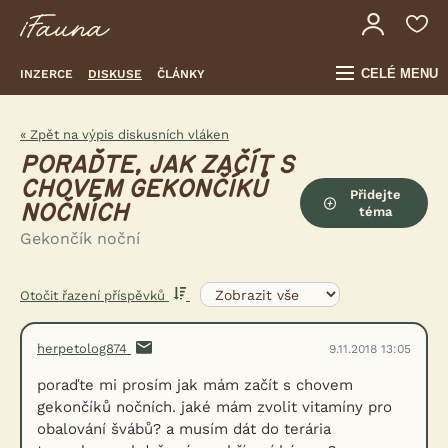
CELÉ MENU
INZERCE
DISKUSE
ČLÁNKY
« Zpět na výpis diskusních vláken
PORAĎTE, JAK ZAČÍT S
CHOVEM GEKONČÍKŮ
Přidejte
NOČNÍCH
téma
Gekončík noční
Otočit řazení příspěvků
herpetolog874
9.11.2018 13:05
poraďte mi prosím jak mám začít s chovem
gekončíků nočních. jaké mám zvolit vitamíny pro
obalování švábů? a musím dát do terária