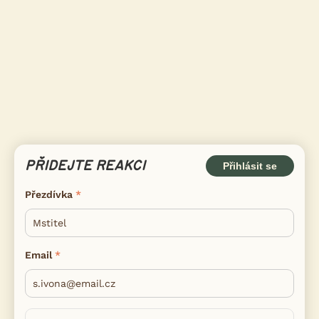
PŘIDEJTE REAKCI
Přihlásit se
Přezdívka
Email