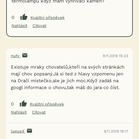
termolampu když mám vyhřívací kámen?
0
Kvalitní příspěvek
Nahlásit
Citovat
nuty
9.11.2018 15:23
Existuje mraky chovatelů,kteří na svých stránkách
mají chov popsaný.Já si ted z hlavy vzpomenu jen
na Dračí místečko,ale je jich moc.Když zadáš na
googl informace o chovu,tak máš do jara co číst.
0
Kvalitní příspěvek
Nahlásit
Citovat
lupus4
9.11.2018 16:11