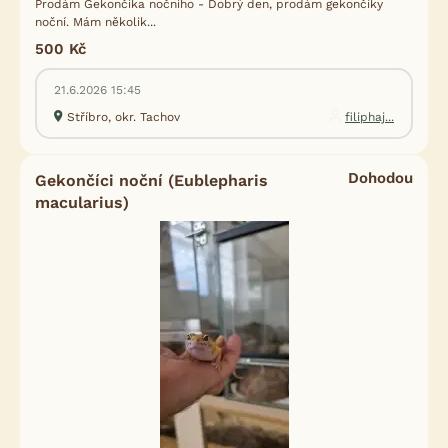
Prodám Gekončíka nočního - Dobrý den, prodám gekončíky
noční. Mám několik...
500 Kč
21.6.2026 15:45
Stříbro, okr. Tachov
filiphaj...
Dohodou
Gekončíci noční (Eublepharis
macularius)