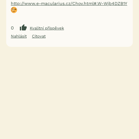
http://www.e-macularius.cz/Chov.html#.W-Wjb4DZB1Y
0
Kvalitní příspěvek
Nahlásit
Citovat