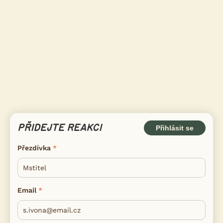
PŘIDEJTE REAKCI
Přihlásit se
Přezdívka
Email