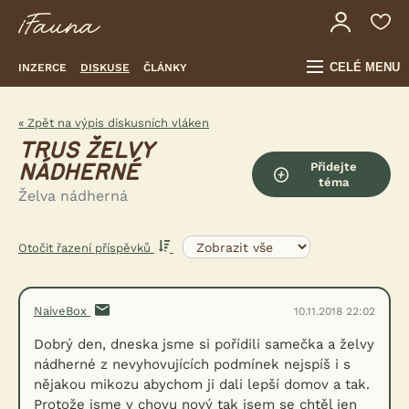
CELÉ MENU
INZERCE
DISKUSE
ČLÁNKY
« Zpět na výpis diskusních vláken
TRUS ŽELVY
Přidejte
NÁDHERNÉ
téma
Želva nádherná
Otočit řazení příspěvků
NaiveBox
10.11.2018 22:02
Dobrý den, dneska jsme si pořídili samečka a želvy
nádherné z nevyhovujících podmínek nejspíš i s
nějakou mikozu abychom ji dali lepší domov a tak.
Protože jsme v chovu nový tak jsem se chtěl jen