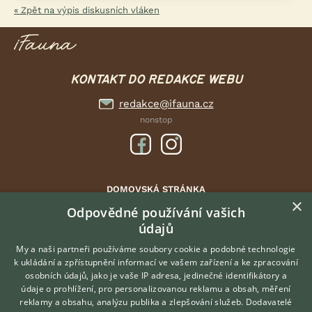
« Zpět na výpis diskusních vláken
KONTAKT DO REDAKCE WEBU
redakce@ifauna.cz
nonstop
DOMOVSKÁ STRÁNKA
×
INZERCE
Odpovědné používání vašich
údajů
DISKUSE
ČLÁNKY
My a naši partneři používáme soubory cookie a podobné technologie
k ukládání a zpřístupnění informací ve vašem zařízení a ke zpracování
ATLAS
osobních údajů, jako je vaše IP adresa, jedinečné identifikátory a
údaje o prohlížení, pro personalizovanou reklamu a obsah, měření
O nás
reklamy a obsahu, analýzu publika a zlepšování služeb.
Dodavatelé