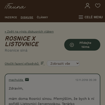
CELÉ MENU
INZERCE
DISKUSE
ČLÁNKY
« Zpět na výpis diskusních vláken
ROSNICE X
Přidejte
LISTOVNICE
téma
Rosnice siná
Otočit řazení příspěvků
machulda
12.11.2018 05:39
Zdravím,
mám doma Rosnici sinou. Přemýšlím, že bych k ní
pořídil Listovnici červenookou. Terárko