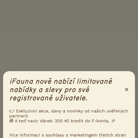
iFauna nově nabízí limitované
×
nabídky a slevy pro své
registrované uživatele.
👉 Exkluzivní akce, slevy a novinky od našich ověřených
partnerů
PŘIDEJTE REAKCI
Přihlásit se
🎁 A teď navíc dárek: 200 Kč kredit do F-konta. 🎉
Přezdívka
Více informací o souhlasu s marketingem třetích stran