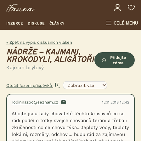
CELÉ MENU
INZERCE
DISKUSE
ČLÁNKY
« Zpět na výpis diskusních vláken
NÁDRŽE – KAJMANI,
Přidejte
KROKODYLI, ALIGÁTOŘI
téma
Kajman brýlový
Otočit řazení příspěvků
rodinnazoo@seznam.cz
12.11.2018 12:42
Ahojte jsou tady chovatelé těchto krasavců co se
rádi poděí o fotky svejch chovanců terárii a třeba i
zkušenosti co se chovu týka....teploty vody, teploty
lokální, rozměry, odchov.... budu rád za zajímavou