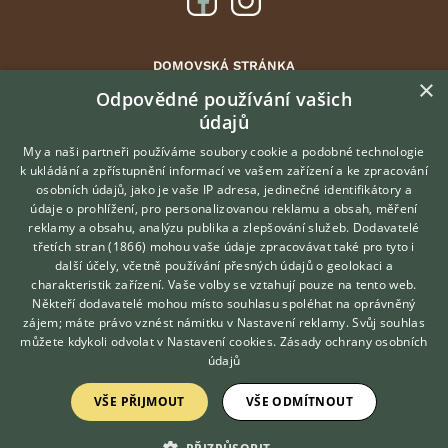
DOMOVSKÁ STRÁNKA
×
INZERCE
Odpovědné používání vašich
údajů
DISKUSE
ČLÁNKY
My a naši partneři používáme soubory cookie a podobné technologie
k ukládání a zpřístupnění informací ve vašem zařízení a ke zpracování
ATLAS
osobních údajů, jako je vaše IP adresa, jedinečné identifikátory a
údaje o prohlížení, pro personalizovanou reklamu a obsah, měření
O nás
reklamy a obsahu, analýzu publika a zlepšování služeb.
Dodavatelé
třetích stran (1866)
mohou vaše údaje zpracovávat také pro tyto i
Kontakt
Hledáte zvířecího kamaráda?
další účely, včetně používání přesných údajů o geolokaci a
Zdarma vám poradí
Možnosti zvýraznění inzerátů
charakteristik zařízení. Vaše volby se vztahují pouze na tento web.
VETERINÁŘ ONLINE
Podmínky užití
Někteří dodavatelé mohou místo souhlasu spoléhat na oprávněný
KONZULTOVAT S
zájem; máte právo vznést námitku v
Nastavení reklamy
. Svůj souhlas
Zpracování osobních údajů
VETERINÁŘEM
můžete kdykoli odvolat v
Nastavení cookies
.
Zásady ochrany osobních
údajů
Přihlášení
VŠE PŘIJMOUT
VŠE ODMÍTNOUT
Registrace