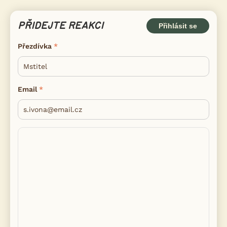
PŘIDEJTE REAKCI
Přihlásit se
Přezdívka
Email