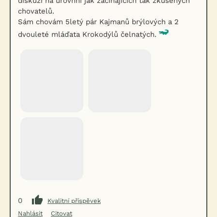
diskuzi na úrovnni jak začínajících tak zkušených
chovatelů.
Sám chovám 5letý pár Kajmanů brýlových a 2
dvouleté mláďata Krokodýlů čelnatých.
0
Kvalitní příspěvek
Nahlásit
Citovat