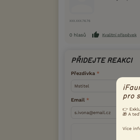
XXX.XXX.76.76
0
hlasů
Kvalitní příspěvek
PŘIDEJTE REAKCI
Přezdívka
iFau
pro s
Email
👉 Exkl
🎁 A teď
Více in