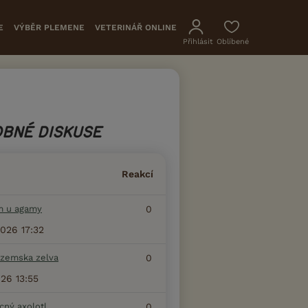
E
VÝBĚR PLEMENE
VETERINÁŘ ONLINE
Přihlásit
Oblíbené
BNÉ DISKUSE
Reakcí
m u agamy
0
2026 17:32
zemska zelva
0
026 13:55
ný axolotl
0