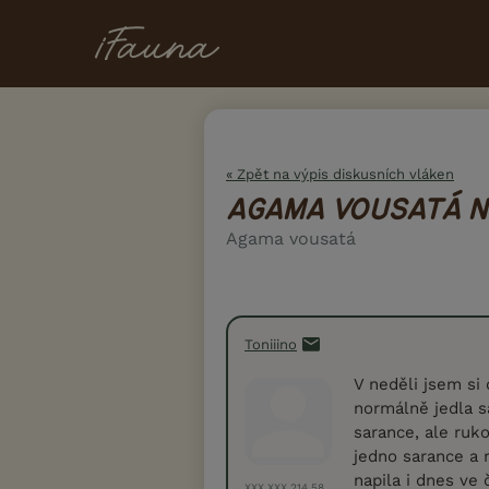
« Zpět na výpis diskusních vláken
AGAMA VOUSATÁ 
Agama vousatá
Toniiino
V neděli jsem si
normálně jedla s
sarance, ale ruk
jedno sarance a 
napila i dnes ve
XXX.XXX.214.58