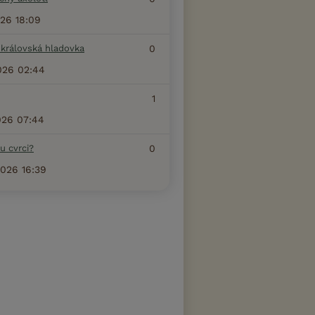
026 18:09
 královská hladovka
0
026 02:44
1
026 07:44
u cvrci?
0
2026 16:39