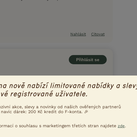
Nahlásit
Citovat
Přihlásit se
na nově nabízí limitované nabídky a slev
vé registrované uživatele.
uzivní akce, slevy a novinky od našich ověřených partnerů
 navíc dárek: 200 Kč kredit do F-konta. 🎉
formací o souhlasu s marketingem třetích stran najdete
.
zde