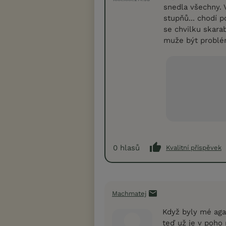
snedla všechny. 
stupňů... chodí 
se chvilku skara
muže být problé
0
hlasů
Kvalitní příspěvek
Machmatej
Když byly mé aga
teď už je v poho