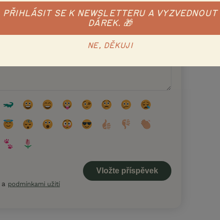
PŘIHLÁSIT SE K NEWSLETTERU A VYZVEDNOUT
DÁREK. 🎁
NE, DĚKUJI
a
podmínkami užití