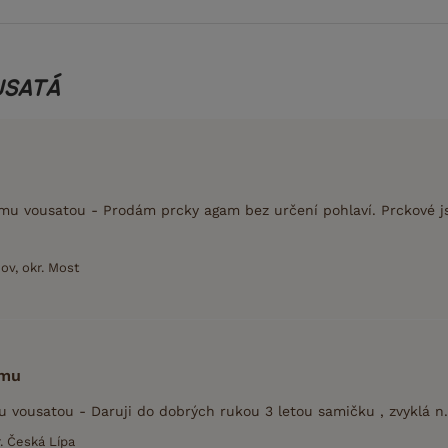
USATÁ
u vousatou - Prodám prcky agam bez určení pohlaví. Prckové js
nov, okr. Most
amu
u vousatou - Daruji do dobrých rukou 3 letou samičku , zvyklá n.
. Česká Lípa