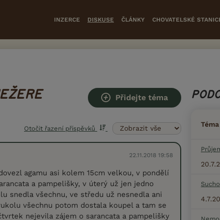
INZERCE
DISKUSE
ČLÁNKY
CHOVATELSKÉ STANIC
NEŽERE
PODO
Přidejte téma
Téma
Otočit řazení příspěvků
Průje
22.11.2018 19:58
20.7.
 dovezl agamu asi kolem 15cm velkou, v pondělí
arancata a pampelišky, v úterý už jen jedno
Sucho
olu snedla všechnu, ve středu už nesnedla ani
4.7.2
rukolu všechnu potom dostala koupel a tam se
 čtvrtek nejevila zájem o sarancata a pampelišky
Nemoc