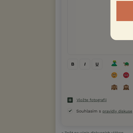
B
I
U
Vložte fotografii
Souhlasím s
pravidly diskuse
« Zpět na výpis diskusních vláken