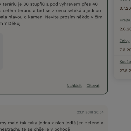
V teráriu je 30 stupňů a pod vyhrevem přes 40
3.7.2
po celém terariu a teď se zrovna svléká a jednou
bala hlavou o kamen. Nevíte prosím někdo v čím
Krajta
m ? Děkuji
2.6.2
Želvy
7.6.2
Koušo
27.5.
Nahlásit
Citovat
23.11.2018 20:54
my malé tak taky jedna z nich jedlá jen zelené a
 nestrachujte se chše je v pohodě