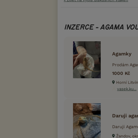
INZERCE - AGAMA VO
Agamky
Prodám Agam
1000 Kč
Horní Litví
vasek.ku...
Daruji ag
Daruji Agam
Žandov, okr