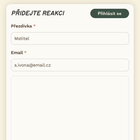
PŘIDEJTE REAKCI
Přihlásit se
Přezdívka
Email