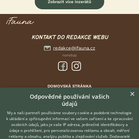
Zobrazit více inzerátů
KONTAKT DO REDAKCE WEBU
redakce@ifauna.cz
nonstop
DOMOVSKÁ STRÁNKA
×
INZERCE
Odpovědné používání vašich
údajů
DISKUSE
ČLÁNKY
My a naši partneři používáme soubory cookie a podobné technologie
k ukládání a zpřístupnění informací ve vašem zařízení a ke zpracování
ATLAS
osobních údajů, jako je vaše IP adresa, jedinečné identifikátory a
údaje o prohlížení, pro personalizovanou reklamu a obsah, měření
O nás
reklamy a obsahu, analýzu publika a zlepšování služeb.
Dodavatelé