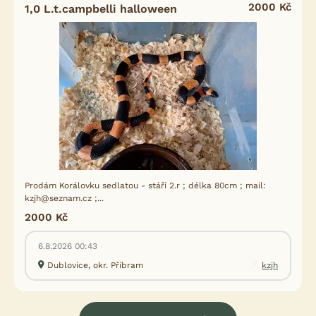
2000 Kč
1,0 L.t.campbelli halloween
Prodám Korálovku sedlatou - stáří 2.r ; délka 80cm ; mail:
kzjh@seznam.cz ;...
2000 Kč
6.8.2026 00:43
Dublovice, okr. Příbram
kzjh