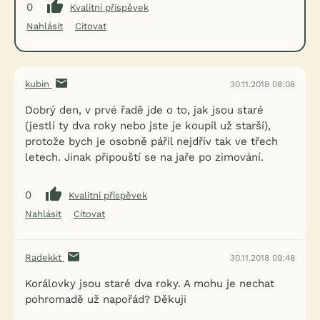
0
Kvalitní příspěvek
Nahlásit
Citovat
kubin
30.11.2018 08:08
Dobrý den, v prvé řadě jde o to, jak jsou staré
(jestli ty dva roky nebo jste je koupil už starší),
protože bych je osobně pářil nejdřív tak ve třech
letech. Jinak připouští se na jaře po zimování.
0
Kvalitní příspěvek
Nahlásit
Citovat
Radekkt
30.11.2018 09:48
Korálovky jsou staré dva roky. A mohu je nechat
pohromadě už napořád? Děkuji