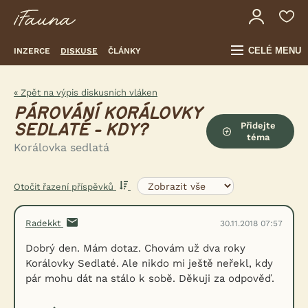
CELÉ MENU
INZERCE
DISKUSE
ČLÁNKY
« Zpět na výpis diskusních vláken
PÁROVÁNÍ KORÁLOVKY
Přidejte
SEDLATÉ - KDY?
téma
Korálovka sedlatá
Otočit řazení příspěvků
Radekkt
30.11.2018 07:57
Dobrý den. Mám dotaz. Chovám už dva roky
Korálovky Sedlaté. Ale nikdo mi ještě neřekl, kdy
pár mohu dát na stálo k sobě. Děkuji za odpověď.