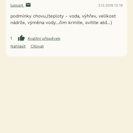
lupus4
2.12.2018 12:18
podmínky chovu,(teploty - voda, výhřev, velikost
nádrže, výměna vody...čím krmíte, svítíte atd...)
1
Kvalitní příspěvek
Nahlásit
Citovat