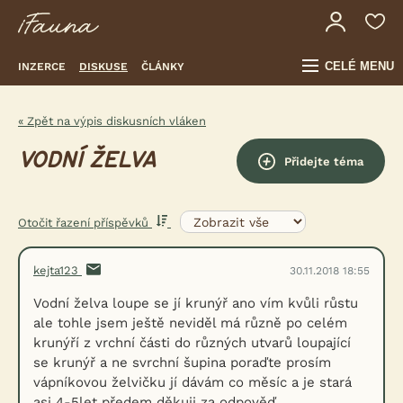
CELÉ MENU
INZERCE
DISKUSE
ČLÁNKY
« Zpět na výpis diskusních vláken
VODNÍ ŽELVA
Přidejte téma
Otočit řazení příspěvků
kejta123
30.11.2018 18:55
Vodní želva loupe se jí krunýř ano vím kvůli růstu
ale tohle jsem ještě neviděl má různě po celém
krunýří z vrchní části do různých utvarů loupající
se krunýř a ne svrchní šupina poraďte prosím
vápníkovou želvičku jí dávám co měsíc a je stará
asi 4-5let předem děkuji za odpověď.