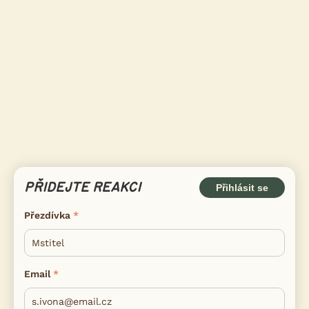
PŘIDEJTE REAKCI
Přihlásit se
Přezdívka
Email