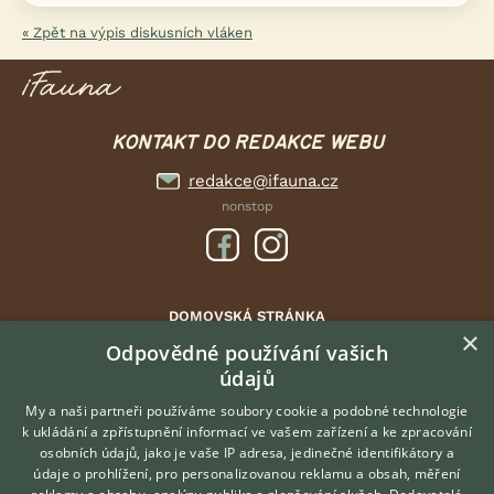
« Zpět na výpis diskusních vláken
KONTAKT DO REDAKCE WEBU
redakce@ifauna.cz
nonstop
DOMOVSKÁ STRÁNKA
×
INZERCE
Odpovědné používání vašich
údajů
DISKUSE
ČLÁNKY
My a naši partneři používáme soubory cookie a podobné technologie
k ukládání a zpřístupnění informací ve vašem zařízení a ke zpracování
ATLAS
osobních údajů, jako je vaše IP adresa, jedinečné identifikátory a
údaje o prohlížení, pro personalizovanou reklamu a obsah, měření
O nás