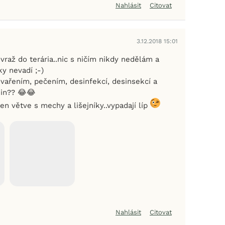
Nahlásit
Citovat
3.12.2018 15:01
 vraž do terária..nic s ničím nikdy nedělám a
ky nevadí ;-)
 vařením, pečením, desinfekcí, desinsekcí a
nin?? 😂😂
n větve s mechy a lišejníky..vypadají líp
Nahlásit
Citovat