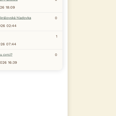
026 18:09
 královská hladovka
0
026 02:44
1
026 07:44
u cvrci?
0
2026 16:39