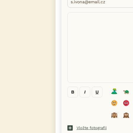
B
I
U
Vložte fotografii