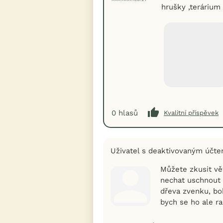
hrušky ,teráriu
0
hlasů
Kvalitní příspěvek
Uživatel s deaktivovaným účt
Můžete zkusit vět
nechat uschnout 
dřeva zvenku, b
bych se ho ale rad