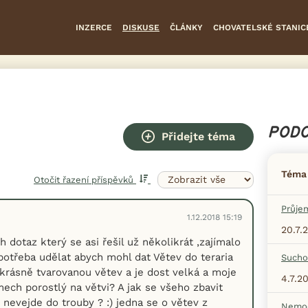
INZERCE
DISKUSE
ČLÁNKY
CHOVATELSKÉ STANIC
PODO
Přidejte téma
Téma
Otočit řazení příspěvků
Průje
1.12.2018 15:19
20.7.
 dotaz který se asi řešil už několikrát ,zajímalo
potřeba udělat abych mohl dat Větev do teraria
Sucho
krásně tvarovanou větev a je dost velká a moje
4.7.2
mech porostlý na větvi? A jak se všeho zbavit
 nevejde do trouby ? :) jedna se o větev z
Nemoc