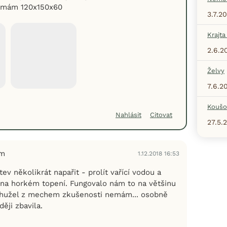
m mám 120x150x60
3.7.2
Krajta
2.6.2
Želvy
7.6.2
Koušo
Nahlásit
Citovat
27.5.
em
1.12.2018 16:53
ev několikrát napařit - prolít vařící vodou a
na horkém topení. Fungovalo nám to na většinu
ohužel z mechem zkušenosti nemám... osobně
ěji zbavila.