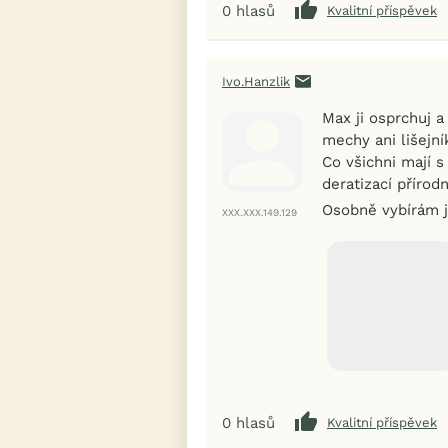
0
hlasů
Kvalitní příspěvek
Ivo.Hanzlik
Max ji osprchuj a
mechy ani lišejní
Co všichni mají s
deratizací přírod
Osobně vybírám je
XXX.XXX.149.129
0
hlasů
Kvalitní příspěvek