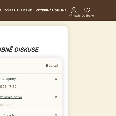
E
VÝBĚR PLEMENE
VETERINÁŘ ONLINE
Přihlásit
Oblíbené
BNÉ DISKUSE
Reakcí
m u agamy
0
2026 17:32
zemska zelva
0
026 13:55
ný axolotl
0