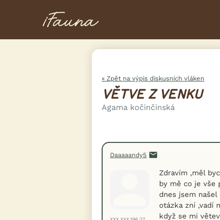
« Zpět na výpis diskusních vláken
VĚTVE Z VENKU
Agama kočinčinská
Daaaaandy5
Zdravím ,měl bych
by mě co je vše 
dnes jsem našel 
otázka zní ,vadí 
když se mi větev
XXX.XXX.196.27