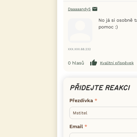
Daaaaandy5
No já si osobně t
pomoc :)
XXX.XXX.68.232
0
hlasů
Kvalitní příspěvek
PŘIDEJTE REAKCI
Přezdívka
Email