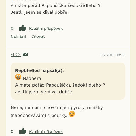
A máte pořád Papoušíčka šedokřídlého ?
Jestli jsem se díval dobře.
0
Kvalitní příspěvek
Nahlásit
Citovat
eli22
5.12.2018 08:33
ReptileGod napsal(a):
Nádhera
A máte pořád Papoušíčka šedokřídlého ?
Jestli jsem se díval dobře.
Nene, nemám, chovám jen pyrury, mníšky
(neodchovávám) a bourky.
0
Kvalitní příspěvek