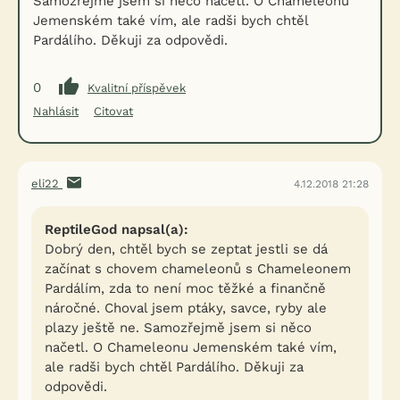
Samozřejmě jsem si něco načetl. O Chameleonu
Jemenském také vím, ale radši bych chtěl
Pardálího. Děkuji za odpovědi.
0
Kvalitní příspěvek
Nahlásit
Citovat
eli22
4.12.2018 21:28
ReptileGod napsal(a):
Dobrý den, chtěl bych se zeptat jestli se dá
začínat s chovem chameleonů s Chameleonem
Pardálím, zda to není moc těžké a finančně
náročné. Choval jsem ptáky, savce, ryby ale
plazy ještě ne. Samozřejmě jsem si něco
načetl. O Chameleonu Jemenském také vím,
ale radši bych chtěl Pardálího. Děkuji za
odpovědi.