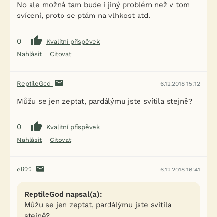
No ale možná tam bude i jiný problém než v tom
svícení, proto se ptám na vlhkost atd.
0
Kvalitní příspěvek
Nahlásit
Citovat
ReptileGod
6.12.2018 15:12
Můžu se jen zeptat, pardálýmu jste svítila stejně?
0
Kvalitní příspěvek
Nahlásit
Citovat
eli22
6.12.2018 16:41
ReptileGod napsal(a):
Můžu se jen zeptat, pardálýmu jste svítila
stejně?