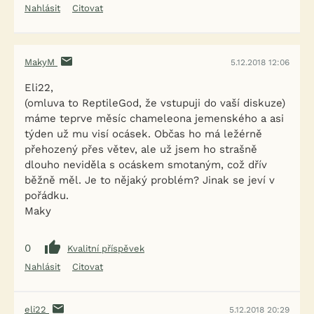
Nahlásit
Citovat
MakyM
5.12.2018 12:06
Eli22,
(omluva to ReptileGod, že vstupuji do vaší diskuze)
máme teprve měsíc chameleona jemenského a asi
týden už mu visí ocásek. Občas ho má ležérně
přehozený přes větev, ale už jsem ho strašně
dlouho neviděla s ocáskem smotaným, což dřív
běžně měl. Je to nějaký problém? Jinak se jeví v
pořádku.
Maky
0
Kvalitní příspěvek
Nahlásit
Citovat
eli22
5.12.2018 20:29