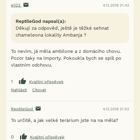
eli22
4.12.2018 21:43
ReptileGod napsal(a):
Děkuji za odpověď, ještě je těžké sehnat
chameleona lokality Ambanja ?
To nevím, já měla ambilone a z domácího chovu.
Pozor taky na importy. Pokoukla bych se spíš po
vlastním odchovu.
1
Kvalitní příspěvek
Nahlásit
Citovat
ReptileGod
4.12.2018 21:53
To určitě, a jak velké terárium jste na na měla?
0
Kvalitní příspěvek