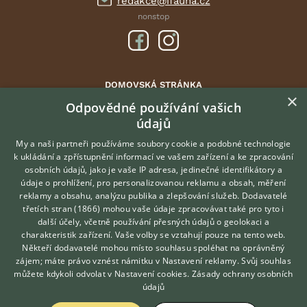
redakce@ifauna.cz
nonstop
DOMOVSKÁ STRÁNKA
×
INZERCE
Odpovědné používání vašich
údajů
DISKUSE
ČLÁNKY
My a naši partneři používáme soubory cookie a podobné technologie
k ukládání a zpřístupnění informací ve vašem zařízení a ke zpracování
ATLAS
osobních údajů, jako je vaše IP adresa, jedinečné identifikátory a
údaje o prohlížení, pro personalizovanou reklamu a obsah, měření
O nás
reklamy a obsahu, analýzu publika a zlepšování služeb.
Dodavatelé
třetích stran (1866)
mohou vaše údaje zpracovávat také pro tyto i
Kontakt
Hledáte zvířecího kamaráda?
další účely, včetně používání přesných údajů o geolokaci a
Zdarma vám poradí
Možnosti zvýraznění inzerátů
charakteristik zařízení. Vaše volby se vztahují pouze na tento web.
VETERINÁŘ ONLINE
Podmínky užití
Někteří dodavatelé mohou místo souhlasu spoléhat na oprávněný
KONZULTOVAT S
zájem; máte právo vznést námitku v
Nastavení reklamy
. Svůj souhlas
Zpracování osobních údajů
VETERINÁŘEM
můžete kdykoli odvolat v
Nastavení cookies
.
Zásady ochrany osobních
údajů
Přihlášení