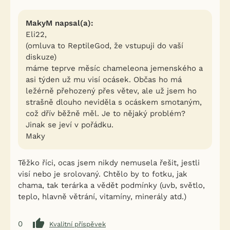
MakyM napsal(a):
Eli22,
(omluva to ReptileGod, že vstupuji do vaší
diskuze)
máme teprve měsíc chameleona jemenského a
asi týden už mu visí ocásek. Občas ho má
ležérně přehozený přes větev, ale už jsem ho
strašně dlouho neviděla s ocáskem smotaným,
což dřív běžně měl. Je to nějaký problém?
Jinak se jeví v pořádku.
Maky
Těžko říci, ocas jsem nikdy nemusela řešit, jestli
visí nebo je srolovaný. Chtělo by to fotku, jak
chama, tak terárka a vědět podmínky (uvb, světlo,
teplo, hlavně větrání, vitamíny, minerály atd.)
0
Kvalitní příspěvek