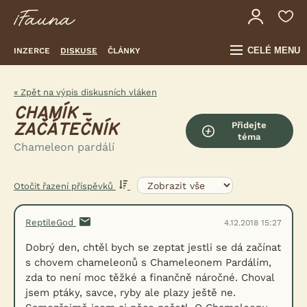
CELÉ MENU
INZERCE
DISKUSE
ČLÁNKY
« Zpět na výpis diskusních vláken
CHAMÍK –
Přidejte
ZAČÁTEČNÍK
téma
Chameleon pardálí
Otočit řazení příspěvků
ReptileGod
4.12.2018 15:27
Dobrý den, chtěl bych se zeptat jestli se dá začínat
s chovem chameleonů s Chameleonem Pardálím,
zda to není moc těžké a finančně náročné. Choval
jsem ptáky, savce, ryby ale plazy ještě ne.