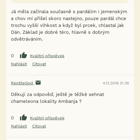
Já měla začínala současně s pardálím i jemenským
a chov mi přišel skoro nastejno, pouze pardál chce
trochu vyšší vlhkost a když byl prcek, chlastal jak
Dán. Základ je dobré téro, hlavně s dobrým
odvětráváním.
0
Kvalitní příspěvek
Nahlásit
Citovat
ReptileGod
4.12.2018 21:35
Děkuji za odpověď, ještě je těžké sehnat
chameleona lokality Ambanja ?
0
Kvalitní příspěvek
Nahlásit
Citovat