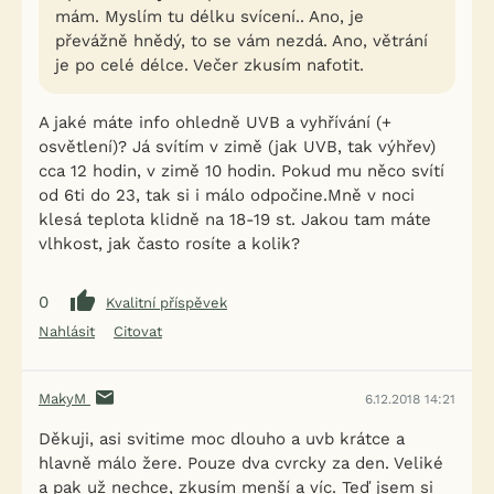
mám. Myslím tu délku svícení.. Ano, je
převážně hnědý, to se vám nezdá. Ano, větrání
je po celé délce. Večer zkusím nafotit.
A jaké máte info ohledně UVB a vyhřívání (+
osvětlení)? Já svítím v zimě (jak UVB, tak výhřev)
cca 12 hodin, v zimě 10 hodin. Pokud mu něco svítí
od 6ti do 23, tak si i málo odpočine.Mně v noci
klesá teplota klidně na 18-19 st. Jakou tam máte
vlhkost, jak často rosíte a kolik?
0
Kvalitní příspěvek
Nahlásit
Citovat
MakyM
6.12.2018 14:21
Děkuji, asi svitime moc dlouho a uvb krátce a
hlavně málo žere. Pouze dva cvrcky za den. Veliké
a pak už nechce, zkusím menší a víc. Teď jsem si