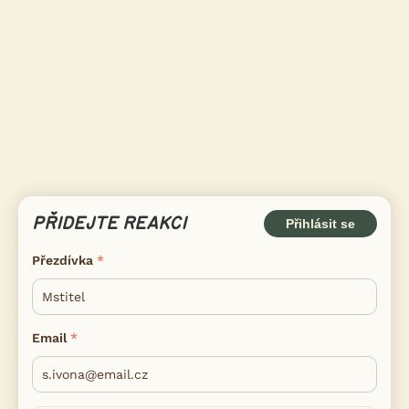
PŘIDEJTE REAKCI
Přihlásit se
Přezdívka
Email