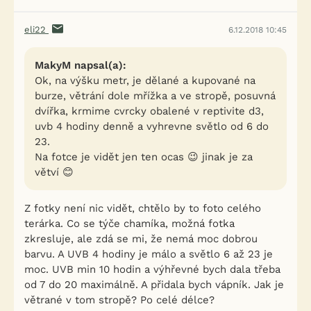
eli22
6.12.2018 10:45
MakyM napsal(a):
Ok, na výšku metr, je dělané a kupované na
burze, větrání dole mřížka a ve stropě, posuvná
dvířka, krmime cvrcky obalené v reptivite d3,
uvb 4 hodiny denně a vyhrevne světlo od 6 do
23.
Na fotce je vidět jen ten ocas 😉 jinak je za
větví 😊
Z fotky není nic vidět, chtělo by to foto celého
terárka. Co se týče chamíka, možná fotka
zkresluje, ale zdá se mi, že nemá moc dobrou
barvu. A UVB 4 hodiny je málo a světlo 6 až 23 je
moc. UVB min 10 hodin a výhřevné bych dala třeba
od 7 do 20 maximálně. A přidala bych vápník. Jak je
větrané v tom stropě? Po celé délce?