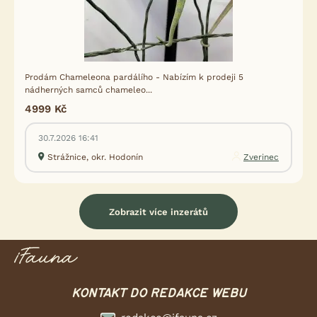
Prodám Chameleona pardálího - Nabízím k prodeji 5
nádherných samců chameleo...
4999 Kč
30.7.2026 16:41
Strážnice, okr. Hodonín
Zverinec
Zobrazit více inzerátů
KONTAKT DO REDAKCE WEBU