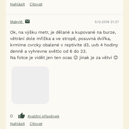
Nahlásit
Citovat
MakyM
5.12.2018 21:27
Ok, na výšku metr, je dělané a kupované na burze,
větrání dole mřížka a ve stropě, posuvná dvířka,
krmime cvrcky obalené v reptivite d3, uvb 4 hodiny
denně a vyhrevne světlo od 6 do 23.
Na fotce je vidět jen ten ocas 😉 jinak je za větví 😊
0
Kvalitní příspěvek
Nahlásit
Citovat