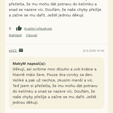
přečetla, že mu mohu dát potravu do kelímku a
snad se nazere víc. Doufám, že naše chyby přežije
a začne se mu dařit. Ještě jednou děkuji.
0
Kvalitní příspěvek
Nahlásit
Citovat
eli22
6.12.2018 14:40
MakyM napsal(a):
Děkuji, asi svitime moc dlouho a uvb krátce a
hlavně málo žere. Pouze dva cvrcky za den.
Veliké a pak už nechce, zkusím menší a víc.
Teď jsem si přečetla, že mu mohu dát potravu
do kelímku a snad se nazere víc. Doufám, že
naše chyby přežije a začne se mu dařit. Ještě
jednou děkuji.