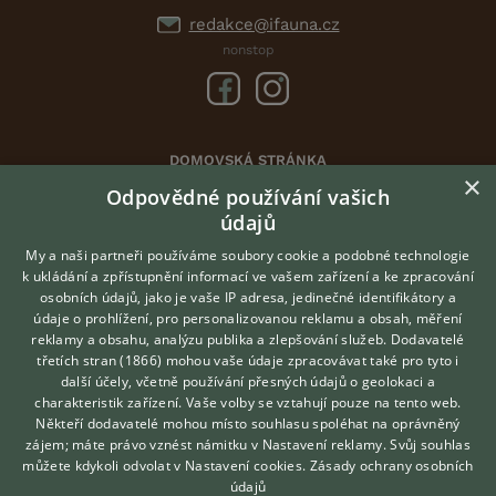
redakce@ifauna.cz
nonstop
DOMOVSKÁ STRÁNKA
×
INZERCE
Odpovědné používání vašich
DISKUSE
údajů
ČLÁNKY
My a naši partneři používáme soubory cookie a podobné technologie
k ukládání a zpřístupnění informací ve vašem zařízení a ke zpracování
ATLAS
osobních údajů, jako je vaše IP adresa, jedinečné identifikátory a
údaje o prohlížení, pro personalizovanou reklamu a obsah, měření
O nás
reklamy a obsahu, analýzu publika a zlepšování služeb.
Dodavatelé
třetích stran (1866)
mohou vaše údaje zpracovávat také pro tyto i
Kontakt
Hledáte zvířecího kamaráda?
další účely, včetně používání přesných údajů o geolokaci a
Zdarma vám poradí
Možnosti zvýraznění inzerátů
charakteristik zařízení. Vaše volby se vztahují pouze na tento web.
VETERINÁŘ ONLINE
Podmínky užití
Někteří dodavatelé mohou místo souhlasu spoléhat na oprávněný
KONZULTOVAT S
zájem; máte právo vznést námitku v
Nastavení reklamy
. Svůj souhlas
Zpracování osobních údajů
VETERINÁŘEM
můžete kdykoli odvolat v
Nastavení cookies
.
Zásady ochrany osobních
údajů