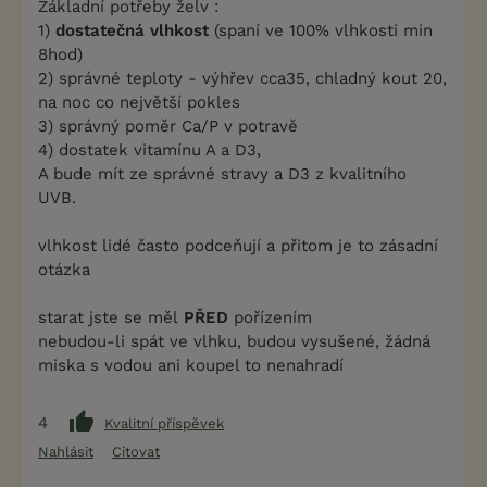
Základní potřeby želv :
1)
dostatečná vlhkost
(spaní ve 100% vlhkosti min
8hod)
2) správné teploty - výhřev cca35, chladný kout 20,
na noc co největší pokles
3) správný poměr Ca/P v potravě
4) dostatek vitamínu A a D3,
A bude mít ze správné stravy a D3 z kvalitního
UVB.
vlhkost lidé často podceňují a přitom je to zásadní
otázka
starat jste se měl
PŘED
pořízením
nebudou-li spát ve vlhku, budou vysušené, žádná
miska s vodou ani koupel to nenahradí
4
Kvalitní příspěvek
Nahlásit
Citovat