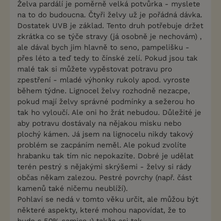
Želva pardálí je poměrně velká potvůrka - myslete
na to do budoucna. Čtyři želvy už je pořádná dávka.
Dostatek UVB je základ. Tento druh potřebuje držet
zkrátka co se týče stravy (já osobně je nechovám) ,
ale dával bych jim hlavně to seno, pampelišku -
přes léto a teď tedy to čínské zelí. Pokud jsou tak
malé tak si můžete vypěstovat potravu pro
zpestření - mladé výhonky rukoly apod. vyroste
během týdne. Lignocel želvy rozhodně nezacpe,
pokud mají želvy správné podmínky a sežerou ho
tak ho vyloučí. Ale oni ho žrát nebudou. Důležité je
aby potravu dostávaly na nějakou misku nebo
plochý kámen. Já jsem na lignocelu nikdy takový
problém se zacpáním neměl. Ale pokud zvolíte
hrabanku tak tím nic nepokazíte. Dobré je udělat
terén pestrý s nějakými skrýšemi - želvy si rády
občas někam zalezou. Pestré povrchy (např. část
kamenů také ničemu neublíží).
Pohlaví se nedá v tomto věku určit, ale můžou být
některé aspekty, které mohou napovídat, že to