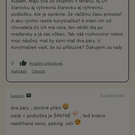
kúpam. Majú cca 30 stupňov v teráriu. Aj Uv
žiarovku aj výhrevnú žiarovku aj výhrevnú
podložku. Ale je správne, že väčšinu času prespia?
A ako rýchlo rastie korytnačka? A mám ich od
chovatela čo ich má vela, len věděl iba po
maďarsky a já zas vôbec. Tak náš rozhovoror nebol
moc náučný. mal by som mať dva páry. U
korytnačiek vadí, že sú příbuzné? Ďakujem za rady
0
Kvalitní příspěvek
Nahlásit
Citovat
lupus4
5.2.2019 13:52
dva páry , zbožné přání
salát + podložka je ŠPATNĚ
, teď krátce
nastříhané seno, peking. zelí