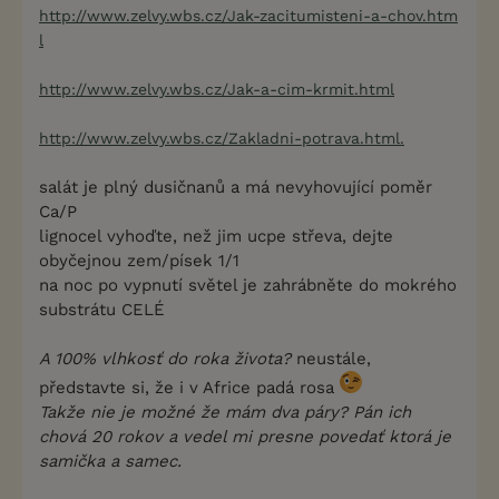
http://www.zelvy.wbs.cz/Jak-zacitumisteni-a-chov.htm
l
http://www.zelvy.wbs.cz/Jak-a-cim-krmit.html
http://www.zelvy.wbs.cz/Zakladni-potrava.html.
salát je plný dusičnanů a má nevyhovující poměr
Ca/P
lignocel vyhoďte, než jim ucpe střeva, dejte
obyčejnou zem/písek 1/1
na noc po vypnutí světel je zahrábněte do mokrého
substrátu CELÉ
A 100% vlhkosť do roka života?
neustále,
představte si, že i v Africe padá rosa
Takže nie je možné že mám dva páry? Pán ich
chová 20 rokov a vedel mi presne povedať ktorá je
samička a samec.