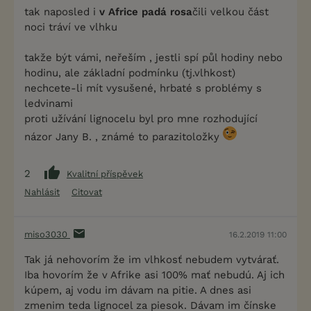
tak naposled i
v Africe padá rosa
čili velkou část
noci tráví ve vlhku
takže být vámi, neřeším , jestli spí půl hodiny nebo
hodinu, ale základní podmínku (tj.vlhkost)
nechcete-li mít vysušené, hrbaté s problémy s
ledvinami
proti užívání lignocelu byl pro mne rozhodující
názor Jany B. , známé to parazitoložky
2
Kvalitní příspěvek
Nahlásit
Citovat
miso3030
16.2.2019 11:00
Tak já nehovorím že im vlhkosť nebudem vytvárať.
Iba hovorím že v Afrike asi 100% mať nebudú. Aj ich
kúpem, aj vodu im dávam na pitie. A dnes asi
zmenim teda lignocel za piesok. Dávam im čínske