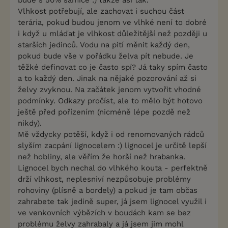
bude s 50% samice :) takže asi tak.
Vlhkost potřebují, ale zachovat i suchou část
terária, pokud budou jenom ve vlhké není to dobré
i když u mláďat je vlhkost důležitější než později u
starších jedinců. Vodu na pití měnit každý den,
pokud bude vše v pořádku želva pít nebude. Je
těžké definovat co je často spí? Já taky spím často
a to každý den. Jinak na nějaké pozorování až si
želvy zvyknou. Na začátek jenom vytvořit vhodné
podmínky. Odkazy pročíst, ale to mělo být hotovo
ještě před pořízením (nicméně lépe pozdě než
nikdy).
Mě vždycky potěší, když i od renomovaných rádců
slyším zacpání lignocelem :) lignocel je určitě lepší
než hobliny, ale věřím že horší než hrabanka.
Lignocel bych nechal do vlhkého kouta - perfektně
drží vlhkost, neplesniví nezpůsobuje problémy
rohoviny (plísně a bordely) a pokud je tam občas
zahrabete tak jedině super, já jsem lignocel využil i
ve venkovních výbězích v boudách kam se bez
problému želvy zahrabaly a já jsem jim mohl