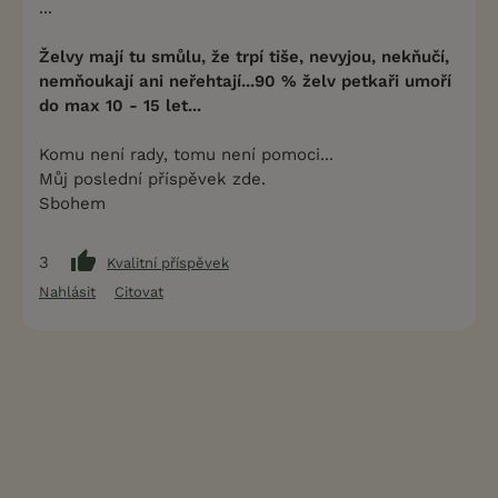
...
Želvy mají tu smůlu, že trpí tiše, nevyjou, nekňučí,
nemňoukají ani neřehtají...90 % želv petkaři umoří
do max 10 - 15 let...
Komu není rady, tomu není pomoci...
Můj poslední příspěvek zde.
Sbohem
3
Kvalitní příspěvek
Nahlásit
Citovat