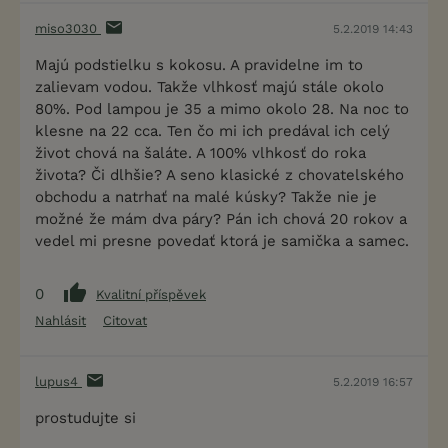
miso3030
5.2.2019 14:43
Majú podstielku s kokosu. A pravidelne im to
zalievam vodou. Takže vlhkosť majú stále okolo
80%. Pod lampou je 35 a mimo okolo 28. Na noc to
klesne na 22 cca. Ten čo mi ich predával ich celý
život chová na šaláte. A 100% vlhkosť do roka
života? Či dlhšie? A seno klasické z chovatelského
obchodu a natrhať na malé kúsky? Takže nie je
možné že mám dva páry? Pán ich chová 20 rokov a
vedel mi presne povedať ktorá je samička a samec.
0
Kvalitní příspěvek
Nahlásit
Citovat
lupus4
5.2.2019 16:57
prostudujte si