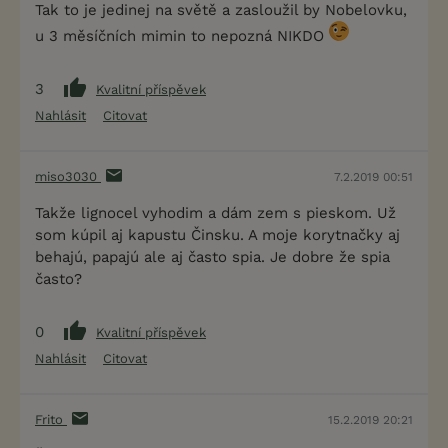
Tak to je jedinej na světě a zasloužil by Nobelovku,
u 3 měsíčních mimin to nepozná NIKDO
3
Kvalitní příspěvek
Nahlásit
Citovat
miso3030
7.2.2019 00:51
Takže lignocel vyhodim a dám zem s pieskom. Už
som kúpil aj kapustu Činsku. A moje korytnačky aj
behajú, papajú ale aj často spia. Je dobre že spia
často?
0
Kvalitní příspěvek
Nahlásit
Citovat
Frito
15.2.2019 20:21