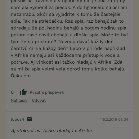
piesok na trávenie a v lignocely nie je. Iba za to by
som asi vymenil za piesok. A do lignocelu sa asi ani
nezahrabú. Skôr sa vyjadrite k tomu že častejšie
spia. Tak na striedačku. Raz spia, raz behajú,tak to
stiredaju že pol hodinu behajú a potom hodinu spia,
potom zase chvílu behajú a dlhšie spia. Môže to byť
tým že sú prežraté? Tú vodu dávať každý deň
čerstvú či nie každý deň? Lebo v prirode například
v Afrike nemajú asi každodenní prístup k vode a
potrave. Aj vlhkosť asi ťažko hladajú v Afrike. Zdá
sa mi že spia velmi vela oproti tomu kolko behajú.
Ďakujem
0
Kvalitní příspěvek
Nahlásit
Citovat
lupus4
16.2.2019 08:34
Aj vlhkosť asi ťažko hladajú v Afrike.