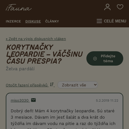
CELÉ MENU
INZERCE
DISKUSE
ČLÁNKY
« Zpět na výpis diskusních vláken
KORYTNAČKY
LEOPARDIE – VÄČŠINU
Přidejte
ČASU PRESPIA?
téma
Želva pardálí
Otočit řazení příspěvků
miso3030
5.2.2019 11:22
Dobrý deň! Mám 4 korytnačky leopardie. Sú staré
3 mesiace. Dávam im jesť šalát a dva krát do
týždňa im dávam vodu na pitie a raz do týždňa ich