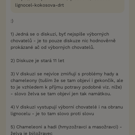
lignocel-kokosova-drt
:)
1) Jedná se o diskuzi, byť nejspíše výborných
chovatelů - je to pouze diskuze nic hodnověrně
prokázané ač od výborných chovatelů.
2) Diskuze je stará 11 let
3) V diskuzi se nejvíce zmiňují s problémy hady a
chameleony (tuším že se tam objeví i gekončík, ale
to je vzhledem k příjmu potravy podobné viz. níže)
- slovo želva se tam objeví jen tak namátkou.
4) V diskuzi vystupují výborní chovatelé i na obranu
lignocelu - je to tam slovo proti slovu
5) Chameleoni a hadi (hmyzožravci a masožravci) -
želva je býložravec