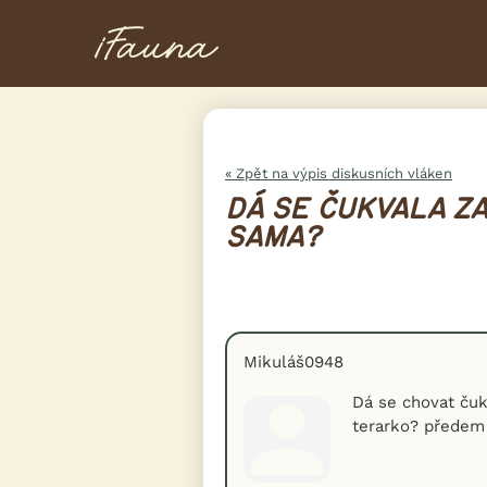
« Zpět na výpis diskusních vláken
DÁ SE ČUKVALA Z
SAMA?
Mikuláš0948
Dá se chovat čukv
terarko? předem