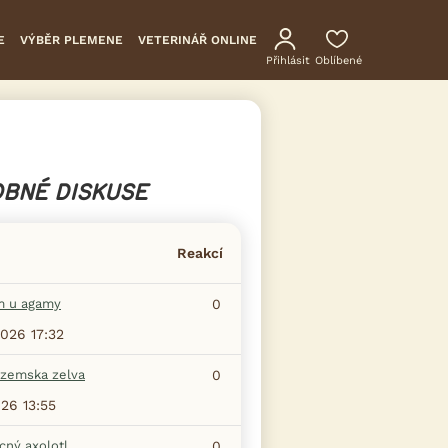
E
VÝBĚR PLEMENE
VETERINÁŘ ONLINE
Přihlásit
Oblíbené
BNÉ DISKUSE
Reakcí
m u agamy
0
2026 17:32
zemska zelva
0
026 13:55
ný axolotl
0