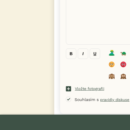
B
I
U
Vložte fotografii
Souhlasím s
pravidly diskuse
« Zpět na výpis diskusních vláken