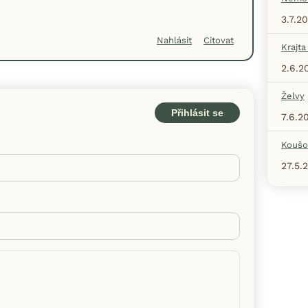
3.7.2
Nahlásit
Citovat
Krajta
2.6.2
Želvy
Přihlásit se
7.6.2
Koušo
27.5.