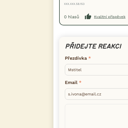
XXX.XXX.58.153
0
hlasů
Kvalitní příspěvek
PŘIDEJTE REAKCI
Přezdívka
Email