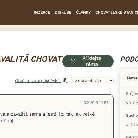
INZERCE
DISKUSE
ČLÁNKY
CHOVATELSKÉ STANIC
Přidejte
AVALITÁ CHOVAT
PODO
téma
Téma
Otočit řazení příspěvků
Průje
13.2.2019 14:57
20.7.
ala zavalitá sama a jestli jo, tak jak velké
Sucho
 děkuji
4.7.2
Nemoc