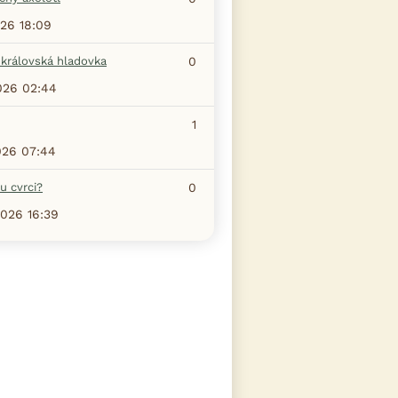
026 18:09
 královská hladovka
0
026 02:44
1
026 07:44
u cvrci?
0
2026 16:39