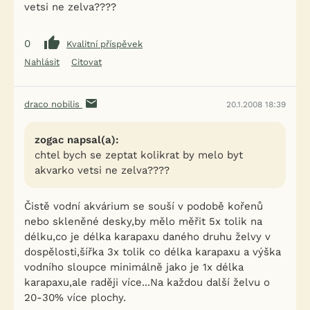
vetsi ne zelva????
0
Kvalitní příspěvek
Nahlásit
Citovat
draco nobilis
20.1.2008 18:39
zogac napsal(a):
chtel bych se zeptat kolikrat by melo byt
akvarko vetsi ne zelva????
Čistě vodní akvárium se souší v podobě kořenů
nebo skleněné desky,by mělo měřit 5x tolik na
délku,co je délka karapaxu daného druhu želvy v
dospělosti,šířka 3x tolik co délka karapaxu a výška
vodního sloupce minimálně jako je 1x délka
karapaxu,ale raději více...Na každou další želvu o
20-30% více plochy.