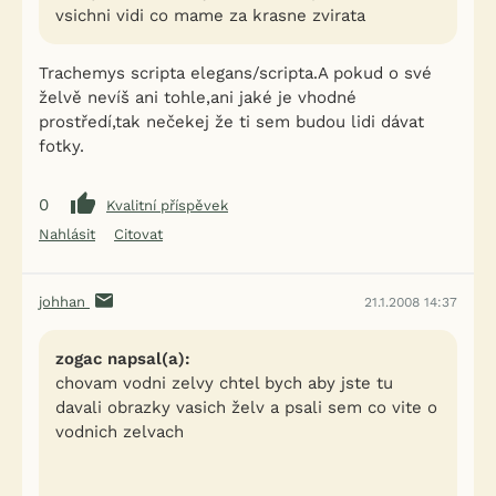
vsichni vidi co mame za krasne zvirata
Trachemys scripta elegans/scripta.A pokud o své
želvě nevíš ani tohle,ani jaké je vhodné
prostředí,tak nečekej že ti sem budou lidi dávat
fotky.
0
Kvalitní příspěvek
Nahlásit
Citovat
johhan
21.1.2008 14:37
zogac napsal(a):
chovam vodni zelvy chtel bych aby jste tu
davali obrazky vasich želv a psali sem co vite o
vodnich zelvach