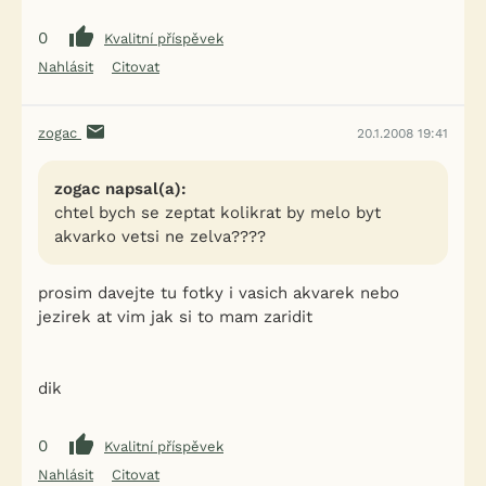
0
Kvalitní příspěvek
Nahlásit
Citovat
zogac
20.1.2008 19:41
zogac napsal(a):
chtel bych se zeptat kolikrat by melo byt
akvarko vetsi ne zelva????
prosim davejte tu fotky i vasich akvarek nebo
jezirek at vim jak si to mam zaridit
dik
0
Kvalitní příspěvek
Nahlásit
Citovat