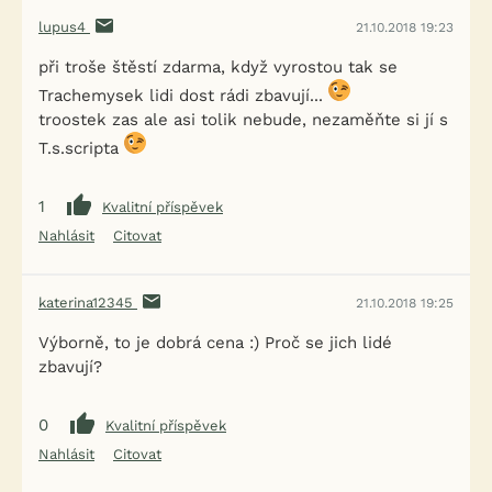
lupus4
21.10.2018 19:23
při troše štěstí zdarma, když vyrostou tak se
Trachemysek lidi dost rádi zbavují...
troostek zas ale asi tolik nebude, nezaměňte si jí s
T.s.scripta
1
Kvalitní příspěvek
Nahlásit
Citovat
katerina12345
21.10.2018 19:25
Výborně, to je dobrá cena :) Proč se jich lidé
zbavují?
0
Kvalitní příspěvek
Nahlásit
Citovat