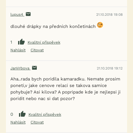
lupus4
21.10.2018 19:08
dlouhé drápky na předních končetinách
1
Kvalitní příspěvek
Nahlásit
Citovat
JanVrbova
21.10.2018 19:12
Aha..rada bych poridila kamaradku. Nemate prosim
poneti,v jake cenove relaci se takova samice
pohybuje? Asi kilova? A popripade kde je nejlepsi ji
poridit nebo nac si dat pozor?
0
Kvalitní příspěvek
Nahlásit
Citovat