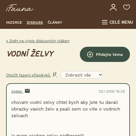
CELÉ MENU
INZERCE
DISKUSE
ČLÁNKY
« Zpět na výpis diskusních vláken
VODNÍ ŽELVY
Přidejte téma
Otočit řazení příspěvků
zogac
20.1.2008 16:29
chovam vodni zelvy chtel bych aby jste tu davali
obrazky vasich želv a psali sem co vite o vodnich
zelvach
ja mam osobne zelvy nadherne!!!