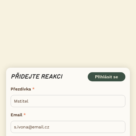
PŘIDEJTE REAKCI
Přihlásit se
Přezdívka
Email