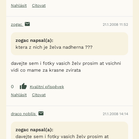
Nahlásit
Citovat
zogac
21.1.2008 11:52
zogac napsal(a):
ktera z nich je želva nadherna ???
davejte sem i fotky vasich želv prosim at vsichni
vidi co mame za krasne zvirata
0
Kvalitní příspěvek
Nahlásit
Citovat
draco nobilis
21.1.2008 14:14
zogac napsal(a):
davejte sem i fotky vasich želv prosim at