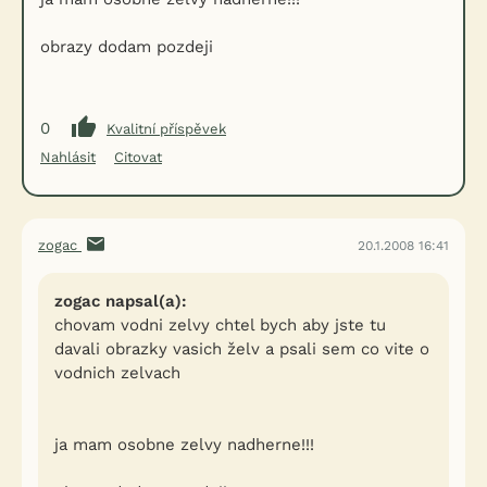
obrazy dodam pozdeji
0
Kvalitní příspěvek
Nahlásit
Citovat
zogac
20.1.2008 16:41
zogac napsal(a):
chovam vodni zelvy chtel bych aby jste tu
davali obrazky vasich želv a psali sem co vite o
vodnich zelvach
ja mam osobne zelvy nadherne!!!