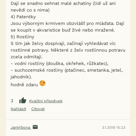
Dají se snadno sehnat malé achatiny (lidi už ani
nevědí co s nima)
4) Patentky
Jsou výborným krmivem obzvlášť pro mláďata. Dají
se koupit v akvaristice buď živé nebo mražené.
5) Rostliny
S tím jak želvy dospívají, začínají vyhledávat víc
rostlinné potravy. Některé z želv rostlinnou potravu
zcela odmítají.
- vodní rostliny (douška, okřehek, růžkatec),
- suchozemské rostliny (ptačinec, smetanka, jetel,
jahodník).
hodně zdaru
3
Kvalitní příspěvek
Nahlásit
Citovat
JanVrbova
3.1.2019 15:23