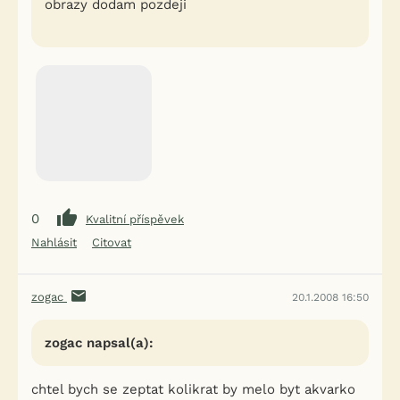
obrazy dodam pozdeji
0
Kvalitní příspěvek
Nahlásit
Citovat
zogac
20.1.2008 16:50
zogac napsal(a):
chtel bych se zeptat kolikrat by melo byt akvarko