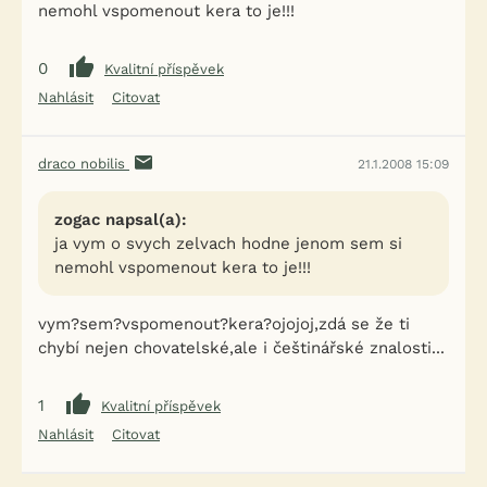
nemohl vspomenout kera to je!!!
0
Kvalitní příspěvek
Nahlásit
Citovat
draco nobilis
21.1.2008 15:09
zogac napsal(a):
ja vym o svych zelvach hodne jenom sem si
nemohl vspomenout kera to je!!!
vym?sem?vspomenout?kera?ojojoj,zdá se že ti
chybí nejen chovatelské,ale i češtinářské znalosti...
1
Kvalitní příspěvek
Nahlásit
Citovat