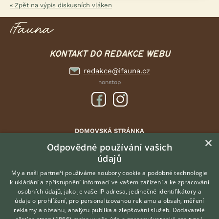
« Zpět na výpis diskusních vláken
KONTAKT DO REDAKCE WEBU
redakce@ifauna.cz
nonstop
DOMOVSKÁ STRÁNKA
×
INZERCE
Odpovědné používání vašich
údajů
DISKUSE
ČLÁNKY
My a naši partneři používáme soubory cookie a podobné technologie
k ukládání a zpřístupnění informací ve vašem zařízení a ke zpracování
ATLAS
osobních údajů, jako je vaše IP adresa, jedinečné identifikátory a
údaje o prohlížení, pro personalizovanou reklamu a obsah, měření
O nás
reklamy a obsahu, analýzu publika a zlepšování služeb.
Dodavatelé