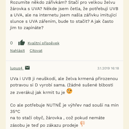
Rozumíte někdo zářivkám? Stačí pro velkou želvu
žárovka s UVA? Někde jsem četla, že potřebují UVB
a UVA, ale na internetu jsem našla zářivku imitující
slunce s UVA zářením, bude to stačit? A jak často
jim to zapínáte?
0
Kvalitní příspěvek
Nahlásit
Citovat
lupus4
3.1.2019 16:18
UVa i UVB ji neuškodí, ale želva krmená přirozenou
potravou si D vyrobí sama. (žádné sušené blbosti
ze zveráku) jak krmit tu je
Co ale potřebuje NUTNĚ je výhřev nad souší na min
35°C
na to stačí obyč, žárovka , což pokud nemáte
zásobu je teď po zákazu prodeje