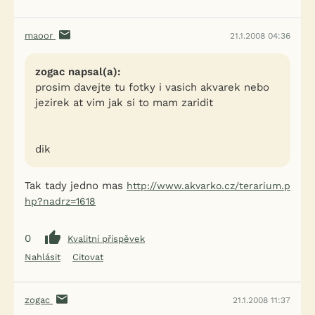
maoor
21.1.2008 04:36
zogac napsal(a):
prosim davejte tu fotky i vasich akvarek nebo
jezirek at vim jak si to mam zaridit
dik
Tak tady jedno mas
http://www.akvarko.cz/terarium.p
hp?nadrz=1618
0
Kvalitní příspěvek
Nahlásit
Citovat
zogac
21.1.2008 11:37