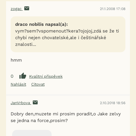
zogac
21.1.2008 17:08
draco nobilis napsal(a):
vym?sem?vspomenout?kera?ojojoj,zdá se že ti
chybí nejen chovatelské,ale i češtinářské
znalosti...
hmm
0
Kvalitní příspěvek
Nahlásit
Citovat
JanVrbova
2.10.2018 18:56
Dobry den,muzete mi prosim poradit,o Jake zelvy
se jedna na force,prosim?