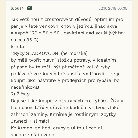
lupus4
22.10.2018 00:35
Tak většinou z prostorových důvodů, optimum pro
pár je v létě venkovní chov v jezírku, jinak akva
alespoň 120 x 50 x 50 , osvětlení nad souší (výhřev
na cca 35 C)
krmte
1)Ryby SLADKOVODNÍ (ne mořské)
by měli tvořit hlavní složku potravy. V ideálním
případě by to měli být přiměřeně velké ryby
podávané vcelku včetně kostí a vnitřností. Lze je
koupit jako nástrahy v prodejnách pro rybáře, bo
načeřínkovat
2) Žížaly
Dají se také koupit v nástrahách pro rybáře. Žížaly
lze i chovat.Třá v dřevěné bedně s vrstvou vlhké
zahradní zeminy. Krmíme je rostlinnými zbytky.
3)Šneci + slimáci
Ke krmení se hodí druhy s ulitou i bez ní,
suchozemští i vodní.