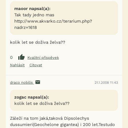
maoor napsal(a):
Tak tady jedno mas
http://www.akvarko.cz/terarium.php?
nadrz=1618
kolik let se doživa želva??
0
Kvalitní příspěvek
Nahlásit
Citovat
draco nobilis
21.1.2008 11:43
zogac napsal(a):
kolik let se doživa želva??
Záleží na tom jaká,taková Dipsolechys
dussumieri(Geochelone gigantea) i 200 let.Testudo