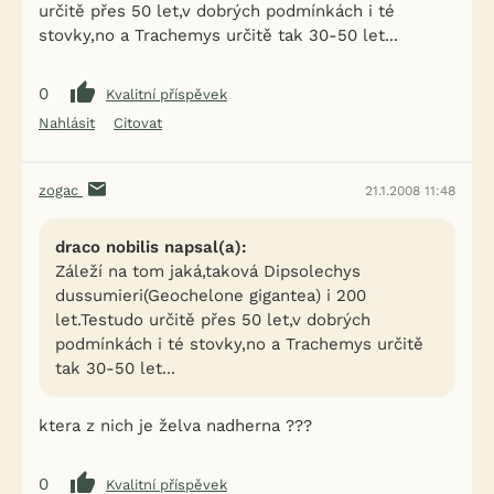
určitě přes 50 let,v dobrých podmínkách i té
stovky,no a Trachemys určitě tak 30-50 let...
0
Kvalitní příspěvek
Nahlásit
Citovat
zogac
21.1.2008 11:48
draco nobilis napsal(a):
Záleží na tom jaká,taková Dipsolechys
dussumieri(Geochelone gigantea) i 200
let.Testudo určitě přes 50 let,v dobrých
podmínkách i té stovky,no a Trachemys určitě
tak 30-50 let...
ktera z nich je želva nadherna ???
0
Kvalitní příspěvek