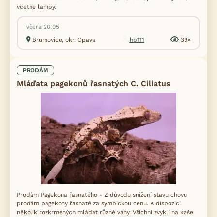
vcetne lampy.
včera 20:05
Brumovice, okr. Opava
hb111
39×
PRODÁM
Mláďata pagekonů řasnatých C. Ciliatus
Prodám Pagekona řasnatého - Z důvodu snížení stavu chovu
prodám pagekony řasnaté za symbickou cenu. K dispozici
několik rozkrmených mláďat různé váhy. Všichni zvyklí na kaše