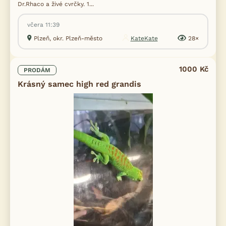
Dr.Rhaco a živé cvrčky. 1...
včera 11:39
Plzeň, okr. Plzeň-město
KateKate
28×
1000 Kč
PRODÁM
Krásný samec high red grandis