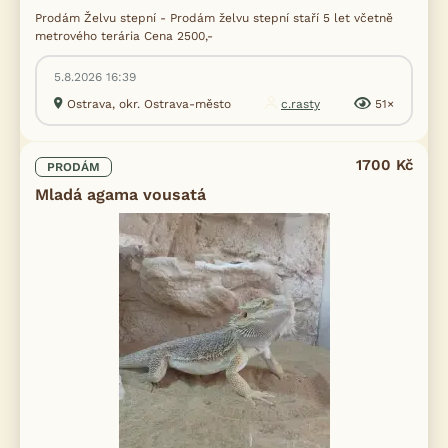
Prodám Želvu stepní - Prodám želvu stepní staří 5 let včetně
metrového terária Cena 2500,-
5.8.2026 16:39
Ostrava, okr. Ostrava-město
c.rasty
51×
1700 Kč
PRODÁM
Mladá agama vousatá