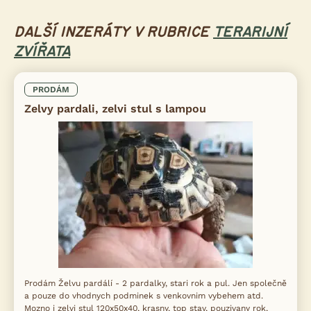
DALŠÍ INZERÁTY V RUBRICE
TERARIJNÍ
ZVÍŘATA
PRODÁM
Zelvy pardali, zelvi stul s lampou
Prodám Želvu pardálí - 2 pardalky, stari rok a pul. Jen společně
a pouze do vhodnych podminek s venkovnim vybehem atd.
Mozno i zelvi stul 120x50x40, krasny, top stav, pouzivany rok,