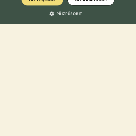
nonstop
PŘIZPŮSOBIT
DOMOVSKÁ STRÁNKA
INZERCE
DISKUSE
ČLÁNKY
ATLAS
O nás
Kontakt
Možnosti zvýraznění inzerátů
Podmínky užití
Zpracování osobních údajů
Přihlášení
Registrace