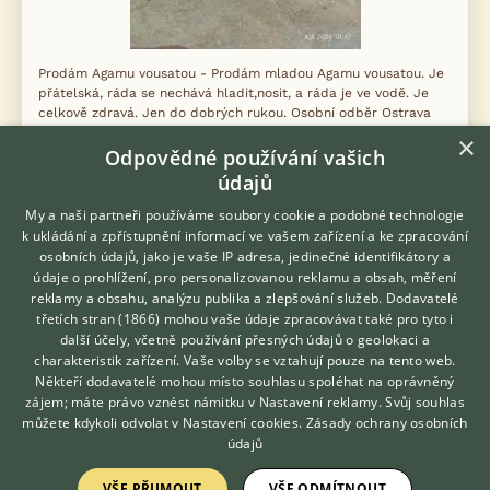
Prodám Agamu vousatou - Prodám mladou Agamu vousatou. Je
přátelská, ráda se nechává hladit,nosit, a ráda je ve vodě. Je
celkově zdravá. Jen do dobrých rukou. Osobní odběr Ostrava
Zábřeh
×
Odpovědné používání vašich
4.8.2026 15:01
údajů
Ostrava, okr. Ostrava-město
Miki1983
38×
My a naši partneři používáme soubory cookie a podobné technologie
k ukládání a zpřístupnění informací ve vašem zařízení a ke zpracování
osobních údajů, jako je vaše IP adresa, jedinečné identifikátory a
údaje o prohlížení, pro personalizovanou reklamu a obsah, měření
reklamy a obsahu, analýzu publika a zlepšování služeb.
Dodavatelé
Zobrazit více inzerátů (287)
třetích stran (1866)
mohou vaše údaje zpracovávat také pro tyto i
Hledáte zvířecího kamaráda?
další účely, včetně používání přesných údajů o geolokaci a
Zdarma vám poradí
charakteristik zařízení. Vaše volby se vztahují pouze na tento web.
VETERINÁŘ ONLINE
Někteří dodavatelé mohou místo souhlasu spoléhat na oprávněný
KONZULTOVAT S
zájem; máte právo vznést námitku v
Nastavení reklamy
. Svůj souhlas
VETERINÁŘEM
můžete kdykoli odvolat v
Nastavení cookies
.
Zásady ochrany osobních
KONTAKT DO REDAKCE WEBU
údajů
redakce@ifauna.cz
VŠE PŘIJMOUT
VŠE ODMÍTNOUT