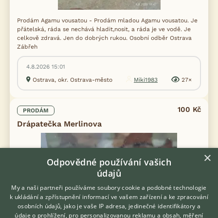
Prodám Agamu vousatou - Prodám mladou Agamu vousatou. Je
přátelská, ráda se nechává hladit,nosit, a ráda je ve vodě. Je
celkově zdravá. Jen do dobrých rukou. Osobní odběr Ostrava
Zábřeh
4.8.2026 15:01
Ostrava, okr. Ostrava-město
Miki1983
27×
100 Kč
PRODÁM
Drápatečka Merlinova
×
Odpovědné používání vašich
údajů
My a naši partneři používáme soubory cookie a podobné technologie
k ukládání a zpřístupnění informací ve vašem zařízení a ke zpracování
osobních údajů, jako je vaše IP adresa, jedinečné identifikátory a
údaje o prohlížení, pro personalizovanou reklamu a obsah, měření