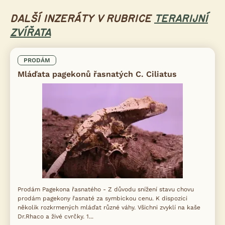
DALŠÍ INZERÁTY V RUBRICE
TERARIJNÍ
ZVÍŘATA
PRODÁM
Mláďata pagekonů řasnatých C. Ciliatus
Prodám Pagekona řasnatého - Z důvodu snížení stavu chovu
prodám pagekony řasnaté za symbickou cenu. K dispozici
několik rozkrmených mláďat různé váhy. Všichni zvyklí na kaše
Dr.Rhaco a živé cvrčky. 1...