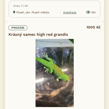
dnes 11:39
Plzeň, okr. Plzeň-město
KateKate
16×
1000 Kč
PRODÁM
Krásný samec high red grandis