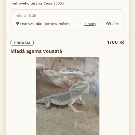
metrového terária Cena 2500,-
včera 16:39
Ostrava, okr. Ostrava-město
c.rasty
30×
1700 Kč
PRODÁM
Mladá agama vousatá