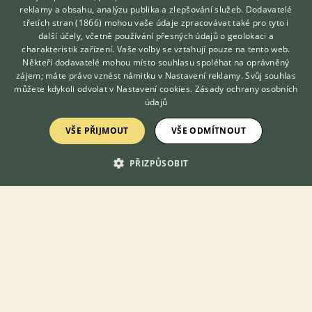
Prodám obojživelníky - Prodám jeden měsíc stará mláďata
reklamy a obsahu, analýzu publika a zlepšování služeb.
Dodavatelé
drápatečky Merlinovi (Pseudhymenochirus merlini). Vlastní
třetích stran (1866)
mohou vaše údaje zpracovávat také pro tyto i
Hledáte zvířecího kamaráda?
odchov. Pouze osobní odběr v Jihlavě nebo zaslání vámi
další účely, včetně používání přesných údajů o geolokaci a
Zdarma vám poradí
objednanou přepravní službou sp...
charakteristik zařízení. Vaše volby se vztahují pouze na tento web.
VETERINÁŘ ONLINE
Někteří dodavatelé mohou místo souhlasu spoléhat na oprávněný
4.8.2026 13:35
KONZULTOVAT S
zájem; máte právo vznést námitku v
Nastavení reklamy
. Svůj souhlas
VETERINÁŘEM
můžete kdykoli odvolat v
Nastavení cookies
.
Zásady ochrany osobních
Jihlava, okr. Jihlava
dvorak.j...
24×
údajů
VŠE PŘIJMOUT
VŠE ODMÍTNOUT
Zobrazit více inzerátů (287)
PŘIZPŮSOBIT
KONTAKT DO REDAKCE WEBU
redakce@ifauna.cz
nonstop