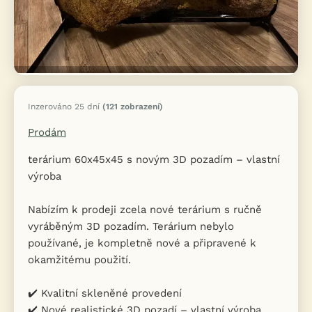
Inzerováno 25 dní
(121 zobrazení)
Prodám
terárium 60x45x45 s novým 3D pozadím – vlastní
výroba
Nabízím k prodeji zcela nové terárium s ručně
vyráběným 3D pozadím. Terárium nebylo
používané, je kompletně nové a připravené k
okamžitému použití.
✔️ Kvalitní skleněné provedení
✔️ Nové realistické 3D pozadí – vlastní výroba