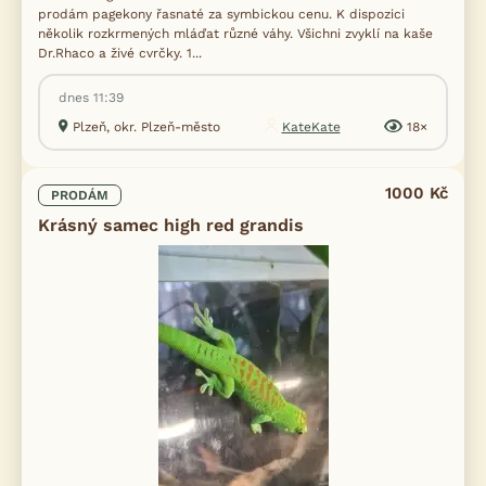
prodám pagekony řasnaté za symbickou cenu. K dispozici
několik rozkrmených mláďat různé váhy. Všichni zvyklí na kaše
Dr.Rhaco a živé cvrčky. 1...
dnes 11:39
Plzeň, okr. Plzeň-město
KateKate
18×
1000 Kč
PRODÁM
Krásný samec high red grandis