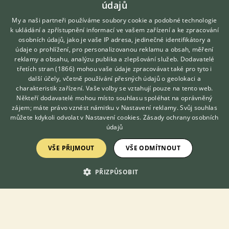
údajů
My a naši partneři používáme soubory cookie a podobné technologie
k ukládání a zpřístupnění informací ve vašem zařízení a ke zpracování
osobních údajů, jako je vaše IP adresa, jedinečné identifikátory a
údaje o prohlížení, pro personalizovanou reklamu a obsah, měření
Prodám Agamu vousatou - Prodám mladou Agamu vousatou. Je
reklamy a obsahu, analýzu publika a zlepšování služeb.
Dodavatelé
přátelská, ráda se nechává hladit,nosit, a ráda je ve vodě. Je
třetích stran (1866)
mohou vaše údaje zpracovávat také pro tyto i
Hledáte zvířecího kamaráda?
celkově zdravá. Jen do dobrých rukou. Osobní odběr Ostrava
další účely, včetně používání přesných údajů o geolokaci a
Zdarma vám poradí
Zábřeh
charakteristik zařízení. Vaše volby se vztahují pouze na tento web.
VETERINÁŘ ONLINE
Někteří dodavatelé mohou místo souhlasu spoléhat na oprávněný
4.8.2026 15:01
KONZULTOVAT S
zájem; máte právo vznést námitku v
Nastavení reklamy
. Svůj souhlas
VETERINÁŘEM
můžete kdykoli odvolat v
Nastavení cookies
.
Zásady ochrany osobních
Ostrava, okr. Ostrava-město
Miki1983
30×
údajů
VŠE PŘIJMOUT
VŠE ODMÍTNOUT
Zobrazit více inzerátů (288)
PŘIZPŮSOBIT
KONTAKT DO REDAKCE WEBU