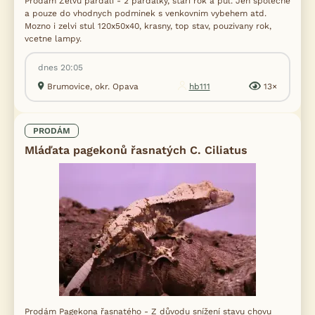
Prodám Želvu pardálí - 2 pardalky, stari rok a pul. Jen společně
a pouze do vhodnych podminek s venkovnim vybehem atd.
Mozno i zelvi stul 120x50x40, krasny, top stav, pouzivany rok,
vcetne lampy.
dnes 20:05
Brumovice, okr. Opava
hb111
13×
PRODÁM
Mláďata pagekonů řasnatých C. Ciliatus
Prodám Pagekona řasnatého - Z důvodu snížení stavu chovu