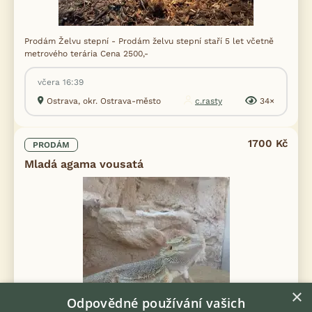
Prodám Želvu stepní - Prodám želvu stepní staří 5 let včetně
metrového terária Cena 2500,-
včera 16:39
Ostrava, okr. Ostrava-město
c.rasty
34×
1700 Kč
PRODÁM
Mladá agama vousatá
×
Odpovědné používání vašich