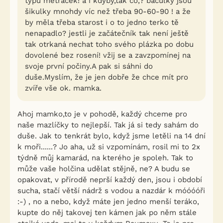
typu metráček! a i kdyby,tak co,? baculky jsou
šikulky mnohdy víc než třeba 90-60-90 ! a že
by měla třeba starost i o to jedno terko tě
nenapadlo? jestli je začátečník tak není ještě
tak otrkaná nechat toho svého plázka po dobu
dovolené bez rosení! vžij se a zavzpomínej na
svoje první počiny.A pak si sáhni do
duše.Myslím, že je jen dobře že chce mít pro
zvíře vše ok. mamka.
Ahoj mamko,to je v pohodě, každý chceme pro
naše mazlíčky to nejlepší. Tak já si tedy sahám do
duše. Jak to tenkrát bylo, když jsme letěli na 14 dní
k moři......? Jo aha, už si vzpomínám, rosil mi to 2x
týdně můj kamarád, na kterého je spoleh. Tak to
může vaše holčina udělat stějně, ne? A budu se
opakovat, v přírodě neprší každý den, jsou i období
sucha, stačí větší nádrž s vodou a nazdár k móóóóři
:-) , no a nebo, když máte jen jedno menší teráko,
kupte do něj takovej ten kámen jak po něm stále