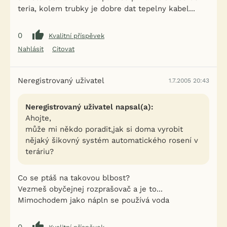
teria, kolem trubky je dobre dat tepelny kabel...
0
Kvalitní příspěvek
Nahlásit
Citovat
Neregistrovaný uživatel
1.7.2005 20:43
Neregistrovaný uživatel napsal(a):
Ahojte,
může mi někdo poradit,jak si doma vyrobit
nějaký šikovný systém automatického rosení v
teráriu?
Co se ptáš na takovou blbost?
Vezmeš obyčejnej rozprašovač a je to...
Mimochodem jako nápln se používá voda