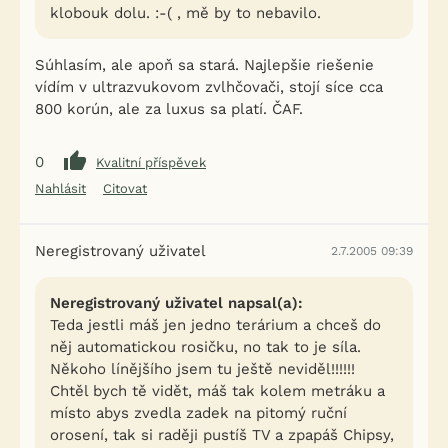
klobouk dolu. :-( , mě by to nebavilo.
Súhlasím, ale apoň sa stará. Najlepšie riešenie
vídím v ultrazvukovom zvlhčovači, stojí síce cca
800 korún, ale za luxus sa platí. ČAF.
0
Kvalitní příspěvek
Nahlásit
Citovat
Neregistrovaný uživatel
2.7.2005 09:39
Neregistrovaný uživatel napsal(a):
Teda jestli máš jen jedno terárium a chceš do
něj automatickou rosičku, no tak to je síla.
Někoho línějšího jsem tu ještě neviděl!!!!!!
Chtěl bych tě vidět, máš tak kolem metráku a
místo abys zvedla zadek na pitomý ruční
orosení, tak si raději pustíš TV a zpapáš Chipsy,