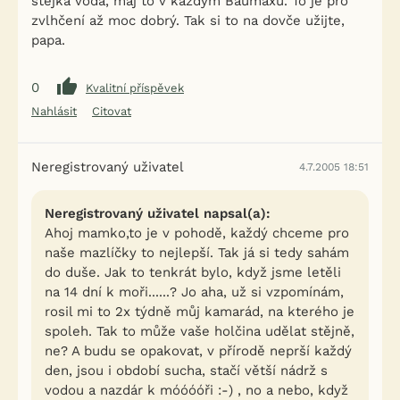
stejká voda, maj to v každym Baumaxu. To je pro
zvlhčení až moc dobrý. Tak si to na dovče užijte,
papa.
0
Kvalitní příspěvek
Nahlásit
Citovat
Neregistrovaný uživatel
4.7.2005 18:51
Neregistrovaný uživatel napsal(a):
Ahoj mamko,to je v pohodě, každý chceme pro
naše mazlíčky to nejlepší. Tak já si tedy sahám
do duše. Jak to tenkrát bylo, když jsme letěli
na 14 dní k moři......? Jo aha, už si vzpomínám,
rosil mi to 2x týdně můj kamarád, na kterého je
spoleh. Tak to může vaše holčina udělat stějně,
ne? A budu se opakovat, v přírodě neprší každý
den, jsou i období sucha, stačí větší nádrž s
vodou a nazdár k móóóóři :-) , no a nebo, když