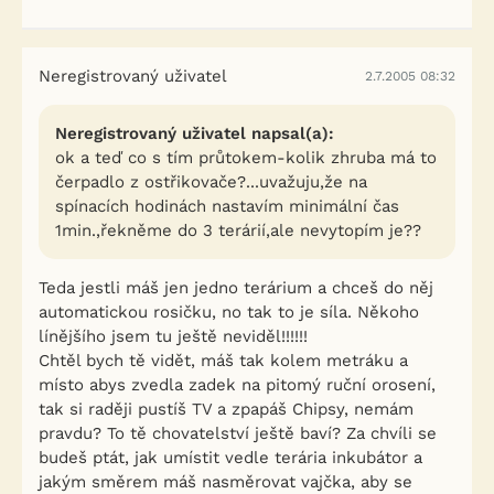
Neregistrovaný uživatel
2.7.2005 08:32
Neregistrovaný uživatel napsal(a):
ok a teď co s tím průtokem-kolik zhruba má to
čerpadlo z ostřikovače?...uvažuju,že na
spínacích hodinách nastavím minimální čas
1min.,řekněme do 3 terárií,ale nevytopím je??
Teda jestli máš jen jedno terárium a chceš do něj
automatickou rosičku, no tak to je síla. Někoho
línějšího jsem tu ještě neviděl!!!!!!
Chtěl bych tě vidět, máš tak kolem metráku a
místo abys zvedla zadek na pitomý ruční orosení,
tak si raději pustíš TV a zpapáš Chipsy, nemám
pravdu? To tě chovatelství ještě baví? Za chvíli se
budeš ptát, jak umístit vedle terária inkubátor a
jakým směrem máš nasměrovat vajčka, aby se