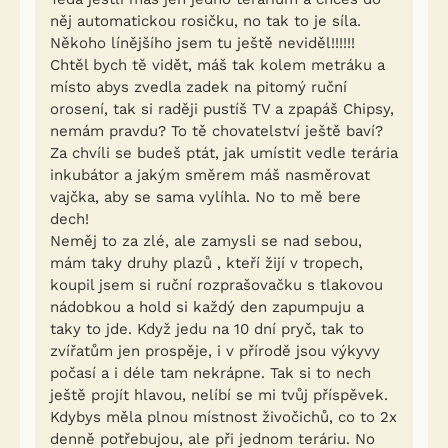
něj automatickou rosičku, no tak to je síla.
Někoho línějšího jsem tu ještě neviděl!!!!!!
Chtěl bych tě vidět, máš tak kolem metráku a
místo abys zvedla zadek na pitomý ruční
orosení, tak si raději pustíš TV a zpapáš Chipsy,
nemám pravdu? To tě chovatelství ještě baví?
Za chvíli se budeš ptát, jak umístit vedle terária
inkubátor a jakým směrem máš nasměrovat
vajčka, aby se sama vylíhla. No to mě bere
dech!
Neměj to za zlé, ale zamysli se nad sebou,
mám taky druhy plazů , kteří žijí v tropech,
koupil jsem si ruční rozprašovačku s tlakovou
nádobkou a hold si každý den zapumpuju a
taky to jde. Když jedu na 10 dní pryč, tak to
zvířatům jen prospěje, i v přírodě jsou výkyvy
počasí a i déle tam nekrápne. Tak si to nech
ještě projít hlavou, nelíbí se mi tvůj příspěvek.
Kdybys měla plnou místnost živočichů, co to 2x
denně potřebujou, ale při jednom teráriu. No