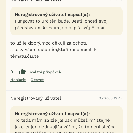
Neregistrovaný uživatel napsal(a):
Fungovat to určitěn bude. Jestli chceš svoji
představu nakreslim jen napiš svůj E-mail .
to už je dobrý,moc děkuji za ochotu
a taky všem ostatním,kteří mi poradili k
tématu,čaute
0
Kvalitní příspěvek
Nahlásit
Citovat
Neregistrovaný uživatel
3.7.2005 13:42
Neregistrovaný uživatel napsal(a):
To teda mám za zlé já! Jak můžeš??? stejně
jako ty jen dedukuji",a věřím, že to není slečna