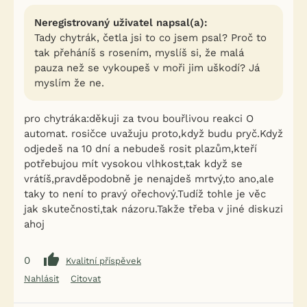
Neregistrovaný uživatel napsal(a):
Tady chytrák, četla jsi to co jsem psal? Proč to
tak přeháníš s rosením, myslíš si, že malá
pauza než se vykoupeš v moři jim uškodí? Já
myslím že ne.
pro chytráka:děkuji za tvou bouřlivou reakci O
automat. rosičce uvažuju proto,když budu pryč.Když
odjedeš na 10 dní a nebudeš rosit plazům,kteří
potřebujou mít vysokou vlhkost,tak když se
vrátíš,pravděpodobně je nenajdeš mrtvý,to ano,ale
taky to není to pravý ořechový.Tudíž tohle je věc
jak skutečnosti,tak názoru.Takže třeba v jiné diskuzi
ahoj
0
Kvalitní příspěvek
Nahlásit
Citovat