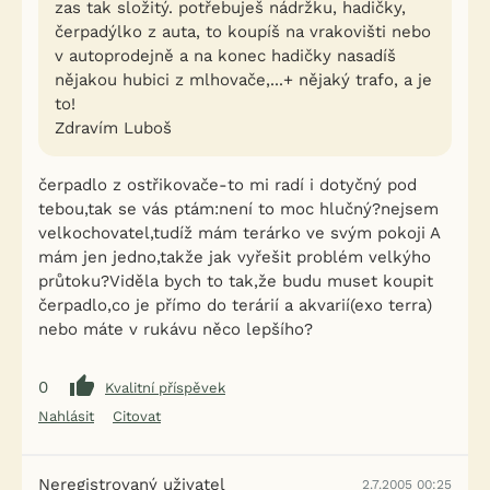
zas tak složitý. potřebuješ nádržku, hadičky,
čerpadýlko z auta, to koupíš na vrakovišti nebo
v autoprodejně a na konec hadičky nasadíš
nějakou hubici z mlhovače,...+ nějaký trafo, a je
to!
Zdravím Luboš
čerpadlo z ostřikovače-to mi radí i dotyčný pod
tebou,tak se vás ptám:není to moc hlučný?nejsem
velkochovatel,tudíž mám terárko ve svým pokoji A
mám jen jedno,takže jak vyřešit problém velkýho
průtoku?Viděla bych to tak,že budu muset koupit
čerpadlo,co je přímo do terárií a akvarií(exo terra)
nebo máte v rukávu něco lepšího?
0
Kvalitní příspěvek
Nahlásit
Citovat
Neregistrovaný uživatel
2.7.2005 00:25