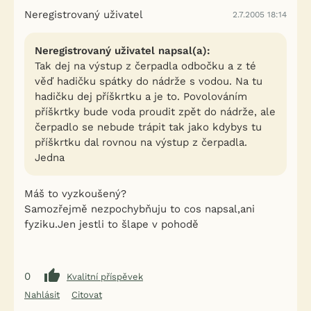
Neregistrovaný uživatel
2.7.2005 18:14
Neregistrovaný uživatel napsal(a):
Tak dej na výstup z čerpadla odbočku a z té
věď hadičku spátky do nádrže s vodou. Na tu
hadičku dej příškrtku a je to. Povolováním
příškrtky bude voda proudit zpět do nádrže, ale
čerpadlo se nebude trápit tak jako kdybys tu
příškrtku dal rovnou na výstup z čerpadla.
Jedna
Máš to vyzkoušený?
Samozřejmě nezpochybňuju to cos napsal,ani
fyziku.Jen jestli to šlape v pohodě
0
Kvalitní příspěvek
Nahlásit
Citovat