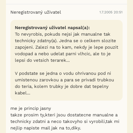
Neregistrovaný uživatel
1.7.2005 20:51
Neregistrovaný uživatel napsal(a):
To nevyrobis, pokuds nejsi jak manualne tak
technicky zdatny(a). Jedna se o celkem slozite
zapojeni. Zalezi na to kam, nekdy je lepe pouzit
vodopad a nebo udelat parni vlhcic, ale to je
lepsi do vetsich terarek...
V podstate se jedna o vodu ohrivanou pod ni
umistenou zarovkou a para se privadi trubkou
do teria, kolem trubky je dobre dat tepelny
kabel...
me je princip jasny
takze prosim ty,kteri jsou dostatecne manualne a
technicky zdatni a neco takovyho si vyrobili,tak mi
nejlip napiste mail jak na to,diky.