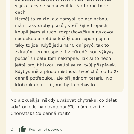
vajčka, aby se sama vylíhla. No to mě bere
dech!
Neměj to za zlé, ale zamysli se nad sebou,
mám taky druhy plazů , kteří žijí v tropech,
koupil jsem si ruční rozprašovačku s tlakovou
nádobkou a hold si každý den zapumpuju a
taky to jde. Když jedu na 10 dní pryč, tak to
zvířatům jen prospěje, i v přírodě jsou výkyvy
počasí a i déle tam nekrápne. Tak si to nech
ještě projít hlavou, nelíbí se mi tvůj příspěvek.
Kdybys měla plnou místnost živočichů, co to 2x
denně potřebujou, ale při jednom teráriu. No
klobouk dolu. :-( , mě by to nebavilo.
No a zkusil jsi někdy uvažovat chytráku, co dělat
když odjedu na dovolenou?To mám jezdit z
Chorvatska 2x denně rosit?
0
Kvalitní příspěvek