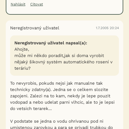
Nahlásit
Citovat
Neregistrovaný uživatel
1.7.2005 20:24
Neregistrovaný uživatel napsal(a):
Ahojte,
může mi někdo poradit,jak si doma vyrobit
nějaký šikovný systém automatického rosení v
teráriu?
To nevyrobis, pokuds nejsi jak manualne tak
technicky zdatny(a). Jedna se o celkem slozite
zapojeni. Zalezi na to kam, nekdy je lepe pouzit
vodopad a nebo udelat parni vlhcic, ale to je lepsi
do vetsich terarek...
V podstate se jedna o vodu ohrivanou pod ni
umistenou zarovkou a para se privadi trubkou do