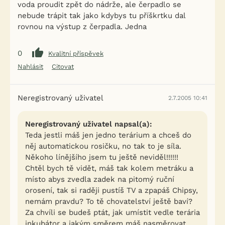
voda proudit zpět do nádrže, ale čerpadlo se
nebude trápit tak jako kdybys tu příškrtku dal
rovnou na výstup z čerpadla. Jedna
0
Kvalitní příspěvek
Nahlásit
Citovat
Neregistrovaný uživatel
2.7.2005 10:41
Neregistrovaný uživatel napsal(a):
Teda jestli máš jen jedno terárium a chceš do
něj automatickou rosičku, no tak to je síla.
Někoho línějšího jsem tu ještě neviděl!!!!!!
Chtěl bych tě vidět, máš tak kolem metráku a
místo abys zvedla zadek na pitomý ruční
orosení, tak si raději pustíš TV a zpapáš Chipsy,
nemám pravdu? To tě chovatelství ještě baví?
Za chvíli se budeš ptát, jak umístit vedle terária
inkubátor a jakým směrem máš nasměrovat