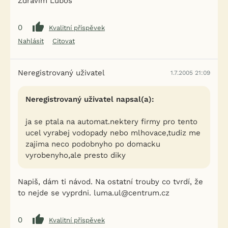
Zdravím Luboš
0
Kvalitní příspěvek
Nahlásit
Citovat
Neregistrovaný uživatel
1.7.2005 21:09
Neregistrovaný uživatel napsal(a):
ja se ptala na automat.nektery firmy pro tento
ucel vyrabej vodopady nebo mlhovace,tudiz me
zajima neco podobnyho po domacku
vyrobenyho,ale presto diky
Napiš, dám ti návod. Na ostatní trouby co tvrdí, že
to nejde se vyprdni. luma.ul@centrum.cz
0
Kvalitní příspěvek