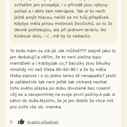
zvířatům jen prospěje, i v přírodě jsou výkyvy
počasí a i déle tam nekrápne. Tak si to nech
ještě projít hlavou, nelíbí se mi tvůj příspěvek.
Kdybys měla plnou místnost živočichů, co to 2x
denně potřebujou, ale při jednom teráriu. No
klobouk dolu. :-( , mě by to nebavilo.
To teda mám za zlé já! Jak můžeš??? stejně jako ty
jen dedukuji",a věřím, že to není slečna typu
metráček! a i kdyby,tak co,? baculky jsou šikulky
mnohdy víc než třeba 90-60-90 ! a že by měla
třeba starost i o to jedno terko tě nenapadlo? jestli
je začátečník tak není ještě tak otrkaná nechat
toho svého plázka po dobu dovolené bez rosení!
vžij se a zavzpomínej na svoje první počiny.A pak si
sáhni do duše.Myslím, že je jen dobře že chce mít
pro zvíře vše ok. mamka.
0
Kvalitní příspěvek