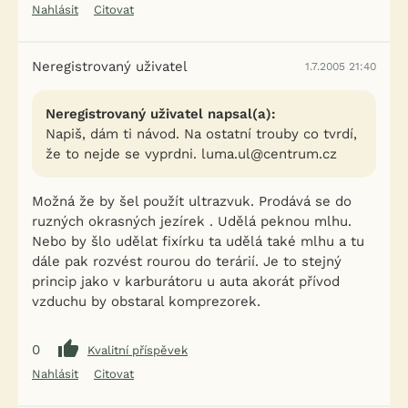
Nahlásit
Citovat
Neregistrovaný uživatel
1.7.2005 21:40
Neregistrovaný uživatel napsal(a):
Napiš, dám ti návod. Na ostatní trouby co tvrdí,
že to nejde se vyprdni. luma.ul@centrum.cz
Možná že by šel použít ultrazvuk. Prodává se do
ruzných okrasných jezírek . Udělá peknou mlhu.
Nebo by šlo udělat fixírku ta udělá také mlhu a tu
dále pak rozvést rourou do terárií. Je to stejný
princip jako v karburátoru u auta akorát přívod
vzduchu by obstaral komprezorek.
0
Kvalitní příspěvek
Nahlásit
Citovat