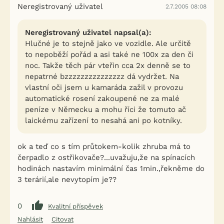
Neregistrovaný uživatel
2.7.2005 08:08
Neregistrovaný uživatel napsal(a):
Hlučné je to stejně jako ve vozidle. Ale určitě
to nepoběží pořád a asi také ne 100x za den či
noc. Takže těch pár vteřin cca 2x denně se to
nepatrné bzzzzzzzzzzzzzzz dá vydržet. Na
vlastní oči jsem u kamaráda zažil v provozu
automatické rosení zakoupené ne za malé
peníze v Německu a mohu říci že tomuto ač
laickému zařízení to nesahá ani po kotníky.
ok a teď co s tím průtokem-kolik zhruba má to
čerpadlo z ostřikovače?...uvažuju,že na spínacích
hodinách nastavím minimální čas 1min.,řekněme do
3 terárií,ale nevytopím je??
0
Kvalitní příspěvek
Nahlásit
Citovat