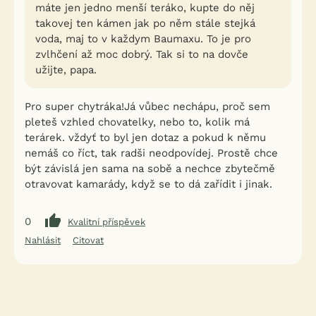
máte jen jedno menší teráko, kupte do něj
takovej ten kámen jak po něm stále stejká
voda, maj to v každym Baumaxu. To je pro
zvlhčení až moc dobrý. Tak si to na dovče
užijte, papa.
Pro super chytráka!Já vůbec nechápu, proč sem
pleteš vzhled chovatelky, nebo to, kolik má
terárek. vždyť to byl jen dotaz a pokud k němu
nemáš co říct, tak radši neodpovídej. Prostě chce
být závislá jen sama na sobě a nechce zbytečmě
otravovat kamarády, když se to dá zařídit i jinak.
0
Kvalitní příspěvek
Nahlásit
Citovat