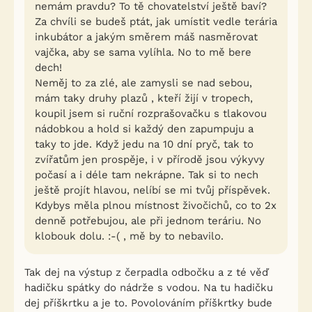
nemám pravdu? To tě chovatelství ještě baví?
Za chvíli se budeš ptát, jak umístit vedle terária
inkubátor a jakým směrem máš nasměrovat
vajčka, aby se sama vylíhla. No to mě bere
dech!
Neměj to za zlé, ale zamysli se nad sebou,
mám taky druhy plazů , kteří žijí v tropech,
koupil jsem si ruční rozprašovačku s tlakovou
nádobkou a hold si každý den zapumpuju a
taky to jde. Když jedu na 10 dní pryč, tak to
zvířatům jen prospěje, i v přírodě jsou výkyvy
počasí a i déle tam nekrápne. Tak si to nech
ještě projít hlavou, nelíbí se mi tvůj příspěvek.
Kdybys měla plnou místnost živočichů, co to 2x
denně potřebujou, ale při jednom teráriu. No
klobouk dolu. :-( , mě by to nebavilo.
Tak dej na výstup z čerpadla odbočku a z té věď
hadičku spátky do nádrže s vodou. Na tu hadičku
dej příškrtku a je to. Povolováním příškrtky bude