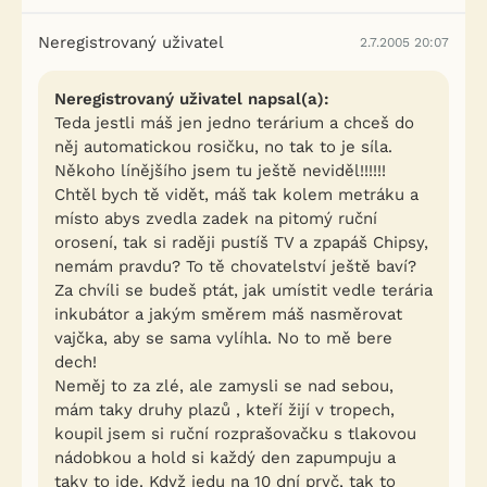
Neregistrovaný uživatel
2.7.2005 20:07
Neregistrovaný uživatel napsal(a):
Teda jestli máš jen jedno terárium a chceš do
něj automatickou rosičku, no tak to je síla.
Někoho línějšího jsem tu ještě neviděl!!!!!!
Chtěl bych tě vidět, máš tak kolem metráku a
místo abys zvedla zadek na pitomý ruční
orosení, tak si raději pustíš TV a zpapáš Chipsy,
nemám pravdu? To tě chovatelství ještě baví?
Za chvíli se budeš ptát, jak umístit vedle terária
inkubátor a jakým směrem máš nasměrovat
vajčka, aby se sama vylíhla. No to mě bere
dech!
Neměj to za zlé, ale zamysli se nad sebou,
mám taky druhy plazů , kteří žijí v tropech,
koupil jsem si ruční rozprašovačku s tlakovou
nádobkou a hold si každý den zapumpuju a
taky to jde. Když jedu na 10 dní pryč, tak to