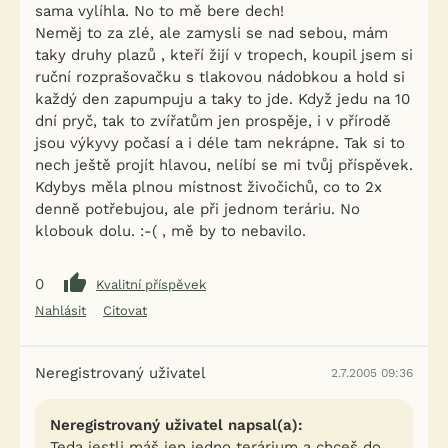
sama vylíhla. No to mě bere dech!
Neměj to za zlé, ale zamysli se nad sebou, mám
taky druhy plazů , kteří žijí v tropech, koupil jsem si
ruční rozprašovačku s tlakovou nádobkou a hold si
každý den zapumpuju a taky to jde. Když jedu na 10
dní pryč, tak to zvířatům jen prospěje, i v přírodě
jsou výkyvy počasí a i déle tam nekrápne. Tak si to
nech ještě projít hlavou, nelíbí se mi tvůj příspěvek.
Kdybys měla plnou místnost živočichů, co to 2x
denně potřebujou, ale při jednom teráriu. No
klobouk dolu. :-( , mě by to nebavilo.
0
Kvalitní příspěvek
Nahlásit
Citovat
Neregistrovaný uživatel
2.7.2005 09:36
Neregistrovaný uživatel napsal(a):
Teda jestli máš jen jedno terárium a chceš do