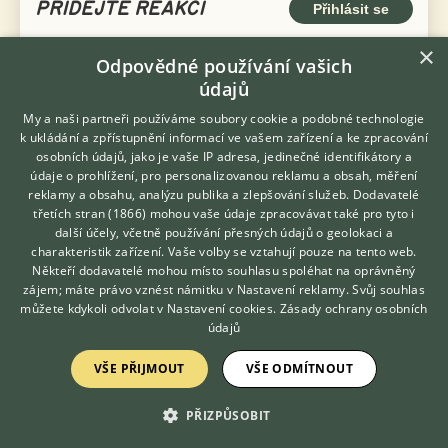
PŘIDEJTE REAKCI
Přihlásit se
Přezdívka
×
Odpovědné používání vašich
údajů
My a naši partneři používáme soubory cookie a podobné technologie
Email
k ukládání a zpřístupnění informací ve vašem zařízení a ke zpracování
osobních údajů, jako je vaše IP adresa, jedinečné identifikátory a
údaje o prohlížení, pro personalizovanou reklamu a obsah, měření
reklamy a obsahu, analýzu publika a zlepšování služeb.
Dodavatelé
třetích stran (1866)
mohou vaše údaje zpracovávat také pro tyto i
Hledáte zvířecího kamaráda?
další účely, včetně používání přesných údajů o geolokaci a
Zdarma vám poradí
charakteristik zařízení. Vaše volby se vztahují pouze na tento web.
VETERINÁŘ ONLINE
Někteří dodavatelé mohou místo souhlasu spoléhat na oprávněný
KONZULTOVAT S
zájem; máte právo vznést námitku v
Nastavení reklamy
. Svůj souhlas
VETERINÁŘEM
můžete kdykoli odvolat v
Nastavení cookies
.
Zásady ochrany osobních
údajů
VŠE PŘIJMOUT
VŠE ODMÍTNOUT
PŘIZPŮSOBIT