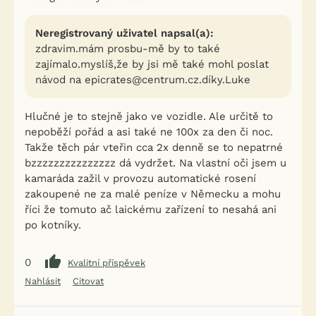
Neregistrovaný uživatel napsal(a):
zdravim.mám prosbu-mě by to také
zajímalo.myslíš,že by jsi mě také mohl poslat
návod na epicrates@centrum.cz.díky.Luke
Hlučné je to stejně jako ve vozidle. Ale určitě to
nepoběží pořád a asi také ne 100x za den či noc.
Takže těch pár vteřin cca 2x denně se to nepatrné
bzzzzzzzzzzzzzzz dá vydržet. Na vlastní oči jsem u
kamaráda zažil v provozu automatické rosení
zakoupené ne za malé peníze v Německu a mohu
říci že tomuto ač laickému zařízení to nesahá ani
po kotníky.
0
Kvalitní příspěvek
Nahlásit
Citovat