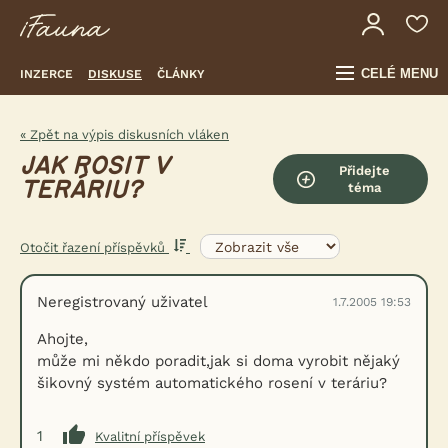
CELÉ MENU
INZERCE
DISKUSE
ČLÁNKY
« Zpět na výpis diskusních vláken
JAK ROSIT V
Přidejte
TERÁRIU?
téma
Otočit řazení příspěvků
Neregistrovaný uživatel
1.7.2005 19:53
Ahojte,
může mi někdo poradit,jak si doma vyrobit nějaký
šikovný systém automatického rosení v teráriu?
1
Kvalitní příspěvek