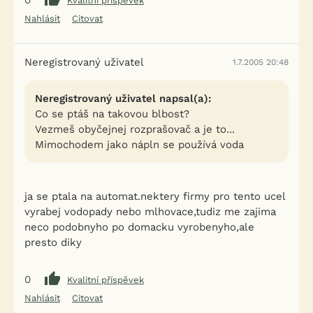
0
Kvalitní příspěvek
Nahlásit
Citovat
Neregistrovaný uživatel
1.7.2005 20:48
Neregistrovaný uživatel napsal(a):
Co se ptáš na takovou blbost?
Vezmeš obyčejnej rozprašovač a je to...
Mimochodem jako nápln se používá voda
ja se ptala na automat.nektery firmy pro tento ucel
vyrabej vodopady nebo mlhovace,tudiz me zajima
neco podobnyho po domacku vyrobenyho,ale
presto diky
0
Kvalitní příspěvek
Nahlásit
Citovat