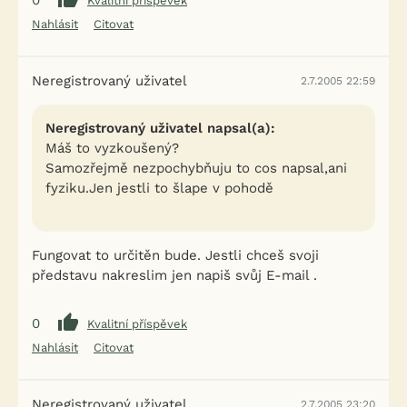
0
Kvalitní příspěvek
Nahlásit
Citovat
Neregistrovaný uživatel
2.7.2005 22:59
Neregistrovaný uživatel napsal(a):
Máš to vyzkoušený?
Samozřejmě nezpochybňuju to cos napsal,ani
fyziku.Jen jestli to šlape v pohodě
Fungovat to určitěn bude. Jestli chceš svoji
představu nakreslim jen napiš svůj E-mail .
0
Kvalitní příspěvek
Nahlásit
Citovat
Neregistrovaný uživatel
2.7.2005 23:20