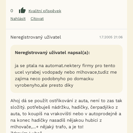
0
Kvalitní příspěvek
Nahlásit
Citovat
Neregistrovaný uživatel
1.7.2005 21:06
Neregistrovaný uživatel napsal(a):
ja se ptala na automat.nektery firmy pro tento
ucel vyrabej vodopady nebo mlhovace,tudiz me
zajima neco podobnyho po domacku
vyrobenyho,ale presto diky
Ahoj dá se použít ostřikování z auta, není to zas tak
složitý. potřebuješ nádržku, hadičky, čerpadýlko z
auta, to koupíš na vrakovišti nebo v autoprodejně a
na konec hadičky nasadíš nějakou hubici z
mlhovače,...+ nějaký trafo, a je to!