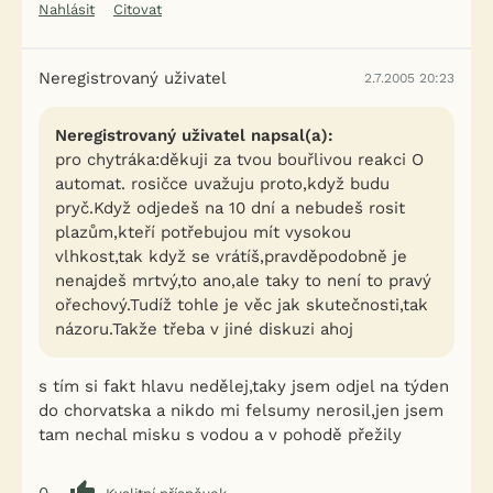
Nahlásit
Citovat
Neregistrovaný uživatel
2.7.2005 20:23
Neregistrovaný uživatel napsal(a):
pro chytráka:děkuji za tvou bouřlivou reakci O
automat. rosičce uvažuju proto,když budu
pryč.Když odjedeš na 10 dní a nebudeš rosit
plazům,kteří potřebujou mít vysokou
vlhkost,tak když se vrátíš,pravděpodobně je
nenajdeš mrtvý,to ano,ale taky to není to pravý
ořechový.Tudíž tohle je věc jak skutečnosti,tak
názoru.Takže třeba v jiné diskuzi ahoj
s tím si fakt hlavu nedělej,taky jsem odjel na týden
do chorvatska a nikdo mi felsumy nerosil,jen jsem
tam nechal misku s vodou a v pohodě přežily