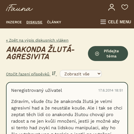
CELÉ MENU
INZERCE
DISKUSE
ČLÁNKY
« Zpět na výpis diskusních vláken
ANAKONDA ŽLUTÁ-
Přidejte
AGRESIVITA
téma
Otočit řazení příspěvků
Neregistrovaný uživatel
17.6.2014 18:51
Zdravím, všude čtu že anakonda žlutá je velmi
agresivní had a že neustále kouše. Ale i tak se chci
zeptat těch lidí co anakondu žlutou chovají pro
radost a ne jen kvůli množení, jestli je možné aby
si tento had zvykl na lidskou manipulaci, aby ho