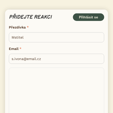
PŘIDEJTE REAKCI
Přihlásit se
Přezdívka
Email