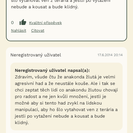
šlo vytahovat ven z terária a jestli po vytažení
nebude a kousat a bude klidný.
0
Kvalitní příspěvek
Nahlásit
Citovat
Neregistrovaný uživatel
17.6.2014 20:14
Neregistrovaný uživatel napsal(a):
Zdravím, všude čtu že anakonda žlutá je velmi
agresivní had a že neustále kouše. Ale i tak se
chci zeptat těch lidí co anakondu žlutou chovají
pro radost a ne jen kvůli množení, jestli je
možné aby si tento had zvykl na lidskou
manipulaci, aby ho šlo vytahovat ven z terária a
jestli po vytažení nebude a kousat a bude
klidný.