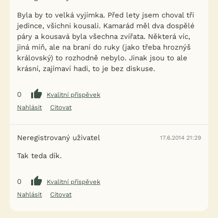
Byla by to velká vyjímka. Před lety jsem choval tři
jedince, všichni kousali. Kamarád měl dva dospělé
páry a kousavá byla všechna zvířata. Některá víc,
jiná míň, ale na braní do ruky (jako třeba hroznýš
královský) to rozhodně nebylo. Jinak jsou to ale
krásní, zajímaví hadi, to je bez diskuse.
0
Kvalitní příspěvek
Nahlásit
Citovat
Neregistrovaný uživatel
17.6.2014 21:29
Tak teda dík.
0
Kvalitní příspěvek
Nahlásit
Citovat