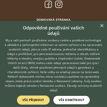
DOMOVSKÁ STRÁNKA
×
INZERCE
Odpovědné používání vašich
údajů
DISKUSE
ČLÁNKY
My a naši partneři používáme soubory cookie a podobné technologie
k ukládání a zpřístupnění informací ve vašem zařízení a ke zpracování
ATLAS
osobních údajů, jako je vaše IP adresa, jedinečné identifikátory a
údaje o prohlížení, pro personalizovanou reklamu a obsah, měření
O nás
reklamy a obsahu, analýzu publika a zlepšování služeb.
Dodavatelé
třetích stran (1866)
mohou vaše údaje zpracovávat také pro tyto i
Kontakt
Hledáte zvířecího kamaráda?
další účely, včetně používání přesných údajů o geolokaci a
Zdarma vám poradí
Možnosti zvýraznění inzerátů
charakteristik zařízení. Vaše volby se vztahují pouze na tento web.
VETERINÁŘ ONLINE
Podmínky užití
Někteří dodavatelé mohou místo souhlasu spoléhat na oprávněný
KONZULTOVAT S
zájem; máte právo vznést námitku v
Nastavení reklamy
. Svůj souhlas
Zpracování osobních údajů
VETERINÁŘEM
můžete kdykoli odvolat v
Nastavení cookies
.
Zásady ochrany osobních
údajů
Přihlášení
VŠE PŘIJMOUT
VŠE ODMÍTNOUT
Registrace