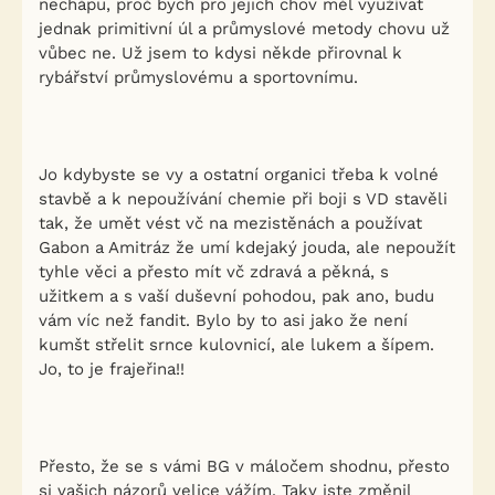
nechápu, proč bych pro jejich chov měl využívat
jednak primitivní úl a průmyslové metody chovu už
vůbec ne. Už jsem to kdysi někde přirovnal k
rybářství průmyslovému a sportovnímu.
Jo kdybyste se vy a ostatní organici třeba k volné
stavbě a k nepoužívání chemie při boji s VD stavěli
tak, že umět vést vč na mezistěnách a používat
Gabon a Amitráz že umí kdejaký jouda, ale nepoužít
tyhle věci a přesto mít vč zdravá a pěkná, s
užitkem a s vaší duševní pohodou, pak ano, budu
vám víc než fandit. Bylo by to asi jako že není
kumšt střelit srnce kulovnicí, ale lukem a šípem.
Jo, to je frajeřina!!
Přesto, že se s vámi BG v máločem shodnu, přesto
si vašich názorů velice vážím. Taky jste změnil