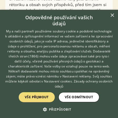
rétoriku a obsah svých příspěvků, před tím jsem si
fakt myslel, že jste nějaký mladý macho arogáč.
×
Odpovědné používání vašich
údajů
My a naši partneři používáme soubory cookie a podobné technologie
k ukládání a zpřístupnění informací ve vašem zařízení a ke zpracování
osobních údajů, jako je vaše IP adresa, jedinečné identifikátory a
No a k panu Havlovi. Je děsivé číst, že existují
údaje o prohlížení, pro personalizovanou reklamu a obsah, měření
pořád včelaři, kteří nechávají otevřené neobsazené
reklamy a obsahu, analýzu publika a zlepšování služeb.
Dodavatelé
třetích stran (1866)
mohou vaše údaje zpracovávat také pro tyto i
úly. Pak se divme moru a jiným chcípavkám.
Hledáte zvířecího kamaráda?
další účely, včetně používání přesných údajů o geolokaci a
Zdarma vám poradí
charakteristik zařízení. Vaše volby se vztahují pouze na tento web.
VETERINÁŘ ONLINE
0
Kvalitní příspěvek
Někteří dodavatelé mohou místo souhlasu spoléhat na oprávněný
KONZULTOVAT S
zájem; máte právo vznést námitku v
Nastavení reklamy
. Svůj souhlas
Nahlásit
Citovat
VETERINÁŘEM
můžete kdykoli odvolat v
Nastavení cookies
.
Zásady ochrany osobních
údajů
Miloš Havel
14.10.2018 16:27
VŠE PŘIJMOUT
VŠE ODMÍTNOUT
Aha. Usazené asi není to správné slovo.
PŘIZPŮSOBIT
0
Kvalitní příspěvek