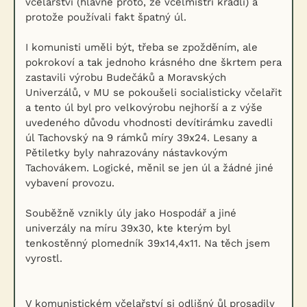
včelařství (hlavně proto, že včelmistři kradli) a
protože používali fakt špatný úl.
I komunisti uměli být, třeba se zpožděním, ale
pokrokoví a tak jednoho krásného dne škrtem pera
zastavili výrobu Budečáků a Moravských
Univerzálů, v MU se pokoušeli socialisticky včelařit
a tento úl byl pro velkovýrobu nejhorší a z výše
uvedeného důvodu vhodnosti devítirámku zavedli
úl Tachovský na 9 rámků míry 39x24. Lesany a
Pětiletky byly nahrazovány nástavkovým
Tachovákem. Logické, měnil se jen úl a žádné jiné
vybavení provozu.
Souběžně vznikly úly jako Hospodář a jiné
univerzály na míru 39x30, kte kterým byl
tenkostěnný plomedník 39x14,4x11. Na těch jsem
vyrostl.
V komunistickém včelařství si odlišný ůl prosadily