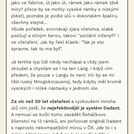
jako ve fabrice, úl jako úl, rámek jako rámek (dvě
míry? přece by se mohly vysoké rámky s nízkými
plést), poznáte je podle úlů v dokonalém špalíru,
všechny stejné...
Všude pořádek, srovnávají zjara včelstva, slabá
posilují a silným berou, takoví "sociální inženýři" i
ve včelaření. Jak by řekl klasik: "Tak je sto
spravne, tak to ma byť".
Já tenhle typ lidí nikdy nechápal a vždy jsem
zkoušel a chystám se i na ten Lang. I když vím
předem, že pouze v Langu to není. Víc by se mi
líbil ruský Mnogokorpusnoj, tedy kdyby měl kromě
vysokých i nízké nástavky v jednom úle.
Za víc než 50 let včelaření
a vyzkoušení mnoha
úlů vím jistě, že
nejefektivnější je systém Dadant.
A nemusí se kvůli tomu zavádět Řeháčkovo
šílenství na 13 rámků, ani pořizovat originál Dadant
s naprosto nekompatibilní mírou v ČR. Jde to i s