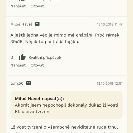
Nahlásit
Citovat
Miloš Havel
13.10.2018 11:47
A ještě jedna věc je mimo mé chápání. Proč rámek
39x15. Nějak to postrádá logiku.
0
Kvalitní příspěvek
Nahlásit
Citovat
tom.50
13.10.2018 12:51
Miloš Havel napsal(a):
Akorát jsem nepochopil dokonalý důkaz lživosti
Klausova tvrzení.
Lživost tvrzení o všemocné neviditelné ruce trhu,