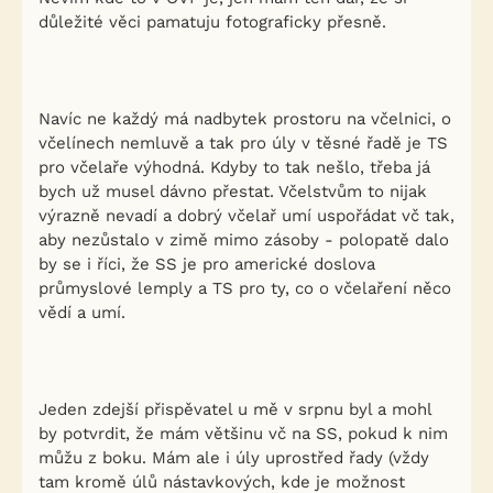
důležité věci pamatuju fotograficky přesně.
Navíc ne každý má nadbytek prostoru na včelnici, o
včelínech nemluvě a tak pro úly v těsné řadě je TS
pro včelaře výhodná. Kdyby to tak nešlo, třeba já
bych už musel dávno přestat. Včelstvům to nijak
výrazně nevadí a dobrý včelař umí uspořádat vč tak,
aby nezůstalo v zimě mimo zásoby - polopatě dalo
by se i říci, že SS je pro americké doslova
průmyslové lemply a TS pro ty, co o včelaření něco
vědí a umí.
Jeden zdejší přispěvatel u mě v srpnu byl a mohl
by potvrdit, že mám většinu vč na SS, pokud k nim
můžu z boku. Mám ale i úly uprostřed řady (vždy
tam kromě úlů nástavkových, kde je možnost