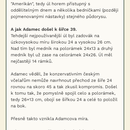
"Amerikán", tedy úl horem přístupný s
oddělitelným dnem a několika bedničkami (později
pojmenovanými nástavky) stejného půdorysu.
A jak Adamec došel k šířce 39.
Tehdejší nejpoužívanější úl byl zadovák na
úzkovysokou míru širokou 24 a vysokou 26 cm.
Nad tím byl medník na polorámek 24x13 a druhý
medník byl už zase na celorámek 24x26. Úl měl
nejčastěji 14 rámků.
Adamec věděl, že konzervativním českým
včelařům nemůže navrhnout přechod ze šíře 24
rovnou na skoro 45 a tak zkusil kompromis. Došel
k tomu tak, že pomyslně spojil celo a polorámek,
tedy 26+13 cm, obojí se šířkou 24 a celé to položil
na bok.
Přesně takto vznikla Adamcova míra.