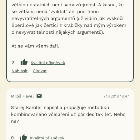
většinu ostatních není samozřejmost. A žasnu, že
se většina nedá "zviklat" ani pod tíhou
nevyvratitelných argumentů (už vidím jak vyskočí
liberálové jak čertíci z krabičky nad mým výrokem
o nevyvratitelnosti nějakých argumentů).
Ať se vám všem daří.
2
Kvalitní příspěvek
Nahlásit
Citovat
Miloš Havel
7.10.2018 18:47
Starej Kamler napsal a propaguje metodiku
kombinovaného včelaření už pár desítek let. Nebo
ne?
0
Kvalitní příspěvek