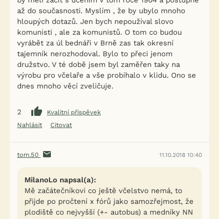
by měli začít s učením v tom roce 1904 a postupně
až do současnosti. Myslím , že by ubylo mnoho
hloupých dotazů. Jen bych nepoužíval slovo
komunisti , ale za komunistů. O tom co budou
vyrábět za úl bednáři v Brně zas tak okresní
tajemník nerozhodoval. Bylo to přeci jenom
družstvo. V té době jsem byl zaměřen taky na
výrobu pro včelaře a vše probíhalo v klidu. Ono se
dnes mnoho věcí zveličuje.
2
Kvalitní příspěvek
Nahlásit
Citovat
tom.50
11.10.2018 10:40
MilanoLo napsal(a):
Mě začátečníkovi co ještě včelstvo nemá, to
přijde po pročtení x fórů jako samozřejmost, že
plodiště co nejvyšší (+- autobus) a medníky NN