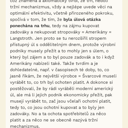
což znamená a axiomaticky tvrdí, že trh, neboli
tržní mechanizmus, vždy a nejlépe uvede věci na
optimální efektivitu, včetně přirozeného pokroku,
spočívá v tom, že tím, že
byla úlová otázka
ponechána na trhu
, tedy na zájmu kupovat
zadováky a nekupovat stropováky = Amerikány =
Langstroth. Jen proto se tu nerozšířil stropem
přístupný úl s oddělitelným dnem, protože výrobní
podniky musely přežít a to mohly jen s úlem, o
který byl zájem a to byl pouze zadovák a to i když
Amerikány nabízeli také. Takže tvrdím a je
dohledatelné, např. v časopisech té doby, to, co
jasně říkám, že největší výrobce = Švarcové museli
vyrábět to, co trh byl ochoten platit. A dokonce si
postěžovali, že by rádi vyráběli moderní americký
úl, ale má li jejich podnik ekonomicky přežít, pak
musejí vyrábět to, zač jsou včelaři ochotní platit,
tedy to, co jsou ochotní kupovat a to byly jen
zadováky. No a ta ochota spotřebitelů za něco
platit a za něco ne se obecně nazývá tržní
mechanizmus.