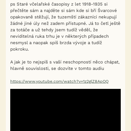
ps Staré včelařské časopisy z let 1918-1935 si
přečtěte sám a najděte si sám kde si bří Švarcové
opakovaně stěžují, že tuzemští zákazníci nekupují
žádné jiné úly než zadem přístupné. Já to četl ještě
za totáče a už tehdy jsem tudíž věděl, že
neviditelná ruka trhu je v některých případech
nesmysl a naopak spíš brzda vývoje a tudíž
pokroku.
A jak je to nejspíš s vaší neschopností něco chápat,
hlavně souvislosti, se dozvíte v tomto audiu
https://www.youtube.com/watch?v=1z2glZ8ApOQ