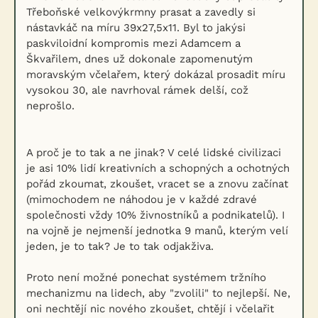
Třeboňské velkovýkrmny prasat a zavedly si
nástavkáč na míru 39x27,5x11. Byl to jakýsi
paskviloidní kompromis mezi Adamcem a
Škvařilem, dnes už dokonale zapomenutým
moravským včelařem, který dokázal prosadit míru
vysokou 30, ale navrhoval rámek delší, což
neprošlo.
A proč je to tak a ne jinak? V celé lidské civilizaci
je asi 10% lidí kreativních a schopných a ochotných
pořád zkoumat, zkoušet, vracet se a znovu začínat
(mimochodem ne náhodou je v každé zdravé
společnosti vždy 10% živnostníků a podnikatelů). I
na vojně je nejmenší jednotka 9 manů, kterým velí
jeden, je to tak? Je to tak odjakživa.
Proto není možné ponechat systémem tržního
mechanizmu na lidech, aby "zvolili" to nejlepší. Ne,
oni nechtějí nic nového zkoušet, chtějí i včelařit