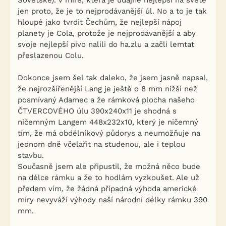
Sovětské). V míře, která je údajně nejlepší na světě
jen proto, že je to nejprodávanější úl. No a to je tak
hloupé jako tvrdit Čechům, že nejlepší nápoj
planety je Cola, protože je nejprodávanější a aby
svoje nejlepší pivo nalili do ha.zlu a začli lemtat
přeslazenou Colu.
Dokonce jsem šel tak daleko, že jsem jasně napsal,
že nejrozšířenější Lang je ještě o 8 mm nižší než
posmívaný Adamec a že rámková plocha našeho
ČTVERCOVÉHO úlu 390x240x11 je shodná s
ničemným Langem 448x232x10, který je ničemný
tím, že má obdélníkový půdorys a neumožňuje na
jednom dně včelařit na studenou, ale i teplou
stavbu.
Současně jsem ale připustil, že možná něco bude
na délce rámku a že to hodlám vyzkoušet. Ale už
předem vím, že žádná případná výhoda americké
míry nevyváží výhody naší národní délky rámku 390
mm.