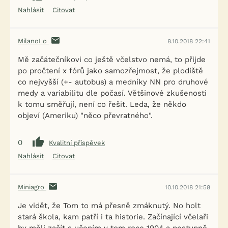
Nahlásit
Citovat
MilanoLo
8.10.2018 22:41
Mě začátečníkovi co ještě včelstvo nemá, to přijde
po pročtení x fórů jako samozřejmost, že plodiště
co nejvyšší (+- autobus) a medníky NN pro druhové
medy a variabilitu dle počasí. Většinové zkušenosti
k tomu směřují, není co řešit. Leda, že někdo
objeví (Ameriku) "něco převratného".
0
Kvalitní příspěvek
Nahlásit
Citovat
Miniagro
10.10.2018 21:58
Je vidět, že Tom to má přesně zmáknutý. No holt
stará škola, kam patří i ta historie. Začínající včelaři