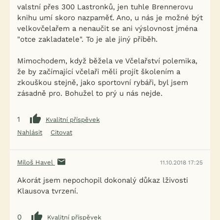
valstní přes 300 Lastronků, jen tuhle Brennerovu
knihu umí skoro nazpaměť. Ano, u nás je možné být
velkovčelařem a nenaučit se ani výslovnost jména
"otce zakladatele". To je ale jiný příběh.
Mimochodem, když běžela ve Včelařství polemika,
že by začímající včelaři měli projít školením a
zkouškou stejně, jako sportovní rybáři, byl jsem
zásadně pro. Bohužel to prý u nás nejde.
1
Kvalitní příspěvek
Nahlásit
Citovat
Miloš Havel
11.10.2018 17:25
Akorát jsem nepochopil dokonalý důkaz lživosti
Klausova tvrzení.
0
Kvalitní příspěvek