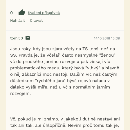
0
Kvalitní příspěvek
Nahlásit
Citovat
tom.50
14.10.2018 15:39
Jsou roky, kdy jsou zjara včely na TS lepší než na
SS. Pravda je, že včelaři často nesmyslně "ženou"
vč do prudkého jarního rozvoje a pak získají víc
problematického medu, který bývá "vlhký" a hlavně
o něj zákazníci moc nestojí. Dalším víc než častým
důsledkem "rychlého jara" bývá rojová nálada v
daleko vyšší míře, než u vč s normálním jarním
rozvojem.
Vč, pokud je mi známo, v jakékoli dutině nestaví ani
tak ani tak, ale úhlopříčně. Nevím proč tomu tak je,