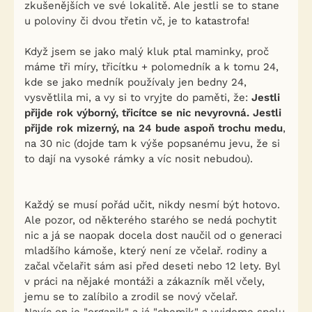
zkušenějších ve své lokalitě. Ale jestli se to stane
u poloviny či dvou třetin vč, je to katastrofa!
Když jsem se jako malý kluk ptal maminky, proč
máme tři míry, třicítku + polomedník a k tomu 24,
kde se jako medník používaly jen bedny 24,
vysvětlila mi, a vy si to vryjte do paměti, že:
Jestli
přijde rok výborný, třicítce se nic nevyrovná. Jestli
přijde rok mizerný, na 24 bude aspoň trochu medu
,
na 30 nic (dojde tam k výše popsanému jevu, že si
to dají na vysoké rámky a víc nosit nebudou).
Každý se musí pořád učit, nikdy nesmí být hotovo.
Ale pozor, od některého starého se nedá pochytit
nic a já se naopak docela dost naučil od o generaci
mladšího kámoše, který není ze včelař. rodiny a
začal včelařit sám asi před deseti nebo 12 lety. Byl
v práci na nějaké montáži a zákazník měl včely,
jemu se to zalíbilo a zrodil se nový včelař.