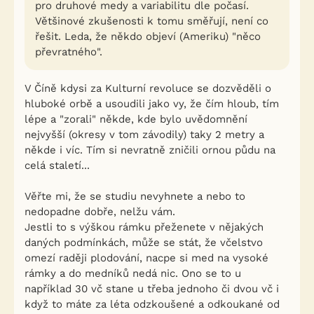
pro druhové medy a variabilitu dle počasí.
Většinové zkušenosti k tomu směřují, není co
řešit. Leda, že někdo objeví (Ameriku) "něco
převratného".
V Číně kdysi za Kulturní revoluce se dozvěděli o
hluboké orbě a usoudili jako vy, že čím hloub, tím
lépe a "zorali" někde, kde bylo uvědomnění
nejvyšší (okresy v tom závodily) taky 2 metry a
někde i víc. Tím si nevratně zničili ornou půdu na
celá staletí...
Věřte mi, že se studiu nevyhnete a nebo to
nedopadne dobře, nelžu vám.
Jestli to s výškou rámku přeženete v nějakých
daných podmínkách, může se stát, že včelstvo
omezí raději plodování, nacpe si med na vysoké
rámky a do medníků nedá nic. Ono se to u
například 30 vč stane u třeba jednoho či dvou vč i
když to máte za léta odzkoušené a odkoukané od