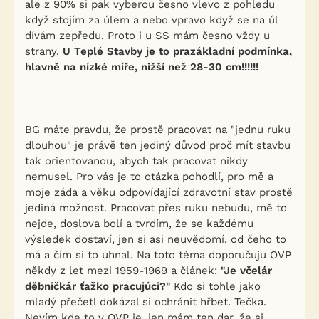
ale z 90% si pak vyberou česno vlevo z pohledu
když stojím za úlem a nebo vpravo když se na úl
dívám zepředu. Proto i u SS mám česno vždy u
strany.
U Teplé Stavby je to prazákladní podmínka,
hlavně na nízké míře, nižší než 28-30 cm!!!!!!
BG máte pravdu, že prostě pracovat na "jednu ruku
dlouhou" je právě ten jediný důvod proč mít stavbu
tak orientovanou, abych tak pracovat nikdy
nemusel. Pro vás je to otázka pohodlí, pro mě a
moje záda a věku odpovídající zdravotní stav prostě
jediná možnost. Pracovat přes ruku nebudu, mě to
nejde, doslova bolí a tvrdím, že se každému
výsledek dostaví, jen si asi neuvědomí, od čeho to
má a čím si to uhnal. Na toto téma doporučuju OVP
někdy z let mezi 1959-1969 a článek:
"Je včelár
děbničkár ťažko pracujúci?"
Kdo si tohle jako
mladý přečetl dokázal si ochránit hřbet. Tečka.
Nevím kde to v OVP je, jen mám ten dar, že si