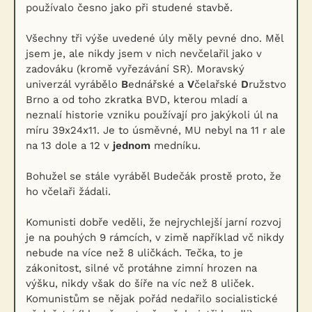
používalo česno jako při studené stavbě.
Všechny tři výše uvedené úly měly pevné dno. Měl
jsem je, ale nikdy jsem v nich nevčelařil jako v
zadováku (kromě vyřezávání SR). Moravský
univerzál vyrábělo
B
ednářské a
V
čelařské
D
ružstvo
Brno a od toho zkratka BVD, kterou mladí a
neznalí historie vzniku používají pro jakýkoli úl na
míru 39x24x11. Je to úsměvné, MU nebyl na 11 r ale
na 13 dole a 12 v
jednom
medníku.
Bohužel se stále vyráběl Budečák prostě proto, že
ho včelaři žádali.
Komunisti dobře veděli, že nejrychlejší jarní rozvoj
je na pouhých 9 rámcích, v zimě například vč nikdy
nebude na více než 8 uličkách. Tečka, to je
zákonitost, silné vč protáhne zimní hrozen na
výšku, nikdy však do šíře na víc než 8 uliček.
Komunistům se nějak pořád nedařilo socialistické