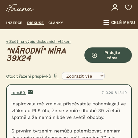
CELÉ MENU
INZERCE
DISKUSE
ČLÁNKY
« Zpět na výpis diskusních vláken
"NÁRODNÍ" MÍRA
Přidejte
39X24
téma
Otočit řazení příspěvků
tom.50
7.10.2018 13:19
Inspirovala mě zmínka přispěvatele bohemiagall ve
vláknu o PLS úlu, že se v míře dlouhé 39 včelaří
špatně a že nemá nikde ve světě obdoby.
S prvním tvrzením nemůžu polemizovat, nemám
jinou míru než Adamcovu, měl jsem jen 37 a je