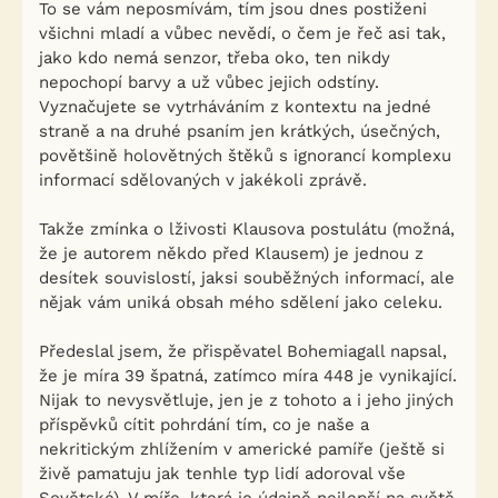
To se vám neposmívám, tím jsou dnes postiženi
všichni mladí a vůbec nevědí, o čem je řeč asi tak,
jako kdo nemá senzor, třeba oko, ten nikdy
nepochopí barvy a už vůbec jejich odstíny.
Vyznačujete se vytrháváním z kontextu na jedné
straně a na druhé psaním jen krátkých, úsečných,
povětšině holovětných štěků s ignorancí komplexu
informací sdělovaných v jakékoli zprávě.
Takže zmínka o lživosti Klausova postulátu (možná,
že je autorem někdo před Klausem) je jednou z
desítek souvislostí, jaksi souběžných informací, ale
nějak vám uniká obsah mého sdělení jako celeku.
Předeslal jsem, že přispěvatel Bohemiagall napsal,
že je míra 39 špatná, zatímco míra 448 je vynikající.
Nijak to nevysvětluje, jen je z tohoto a i jeho jiných
příspěvků cítit pohrdání tím, co je naše a
nekritickým zhlížením v americké pamíře (ještě si
živě pamatuju jak tenhle typ lidí adoroval vše