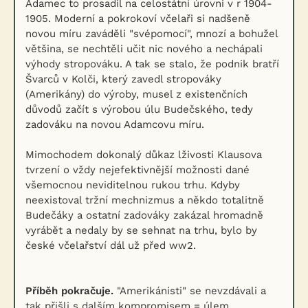
Adamec to prosadil na celostátní úrovni v r 1904-
1905. Moderní a pokrokoví včelaři si nadšeně
novou míru zaváděli "svépomocí", mnozí a bohužel
většina, se nechtěli učit nic nového a nechápali
výhody stropováku. A tak se stalo, že podnik bratří
Švarců v Kolči, který zavedl stropováky
(Amerikány) do výroby, musel z existenčních
důvodů začít s výrobou úlu Budečského, tedy
zadováku na novou Adamcovu míru.
Mimochodem dokonalý důkaz lživosti Klausova
tvrzení o vždy nejefektivnější možnosti dané
všemocnou neviditelnou rukou trhu. Kdyby
neexistoval tržní mechnizmus a někdo totalitně
Budečáky a ostatní zadováky zakázal hromadně
vyrábět a nedaly by se sehnat na trhu, bylo by
české včelařství dál už před ww2.
Příběh pokračuje.
"Amerikánisti" se nevzdávali a
tak přišli s dalším kompromisem = úlem