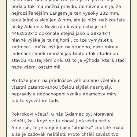
horší a tak má možná pravdu. Úsměvné ale je, že
nejrozšířenějším Langem je ten vysoký 232 mm,
tedy ještě o sice jen 8 mm, ale je nižší než zoufale
nízký Adamec. Navíc rámková plocha je u L
448x232x10 dokonale stejná jako u 39x24x11,
hlavně výška je ta nejhorší, co lze vymyslet a
zatímco L může být jen na studeno, naše míra a
jedenáctirámek umožní jak teplou tak studenou
stavbu na stejném dně. Už to je výhoda, která stačí
nade všemi ostatními!
Protože jsem na přednášce věhlasného včelaře s
vlastní patentovanou včelou slyšel nesmysly,
nepravdy a nepochopení vzniku Adamcovy míry,
tak to vysvětlím tady.
Pokrokoví včelaři u nás (Adamec byl Moravan)
věděli, že i když se tu chová jiná včela než v
Americe, že je stejně naše "almárka" zoufale malá
a že je zadovák neštěstí. Proto chtěli zavést tvz