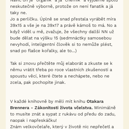
Navíc on je "organik" a já "chemik" a vyjdeme spolu
neskutečně výborně, protože on není fanatik a já
taky ne.
Jo a perličku. Úplně se snad přestala vyrábět míra
39x15 a vše je na 39x17 a právě kámoš to má. No a
když viděl u mě, zvažuje, že všechny dallší NN už
bude dělat na výšku 15 (sedmnáctky samosebou
nevyhodí, inteligentní člověk si to nemůže plést,
snad po flašce kořalky, ale to...)
Tak si znovu přečtěte můj elaborát a zkuste se k
němu vrátit třeba po roce vlastních zkušeností a
spoustu věcí, které čtete a nechápete, nebo ne
zcela, pak pochopíte jinak.
V každé knihovně by měli mít knihu
Otakara
Brennera - Zákonitosti života včelstva.
Minimálně
to musíte znát a sypat z rukávu od předu do zadu,
naopak i napřeskáčku!
Znám velkovčelaře, který v životě nic nepřečetl a