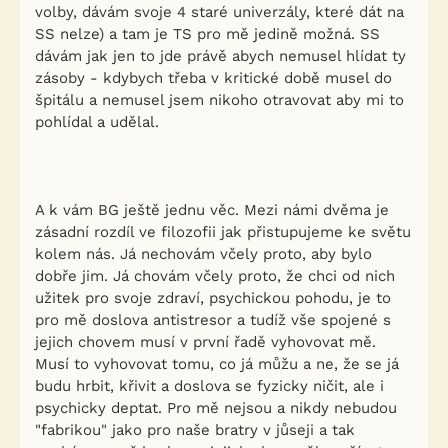
volby, dávám svoje 4 staré univerzály, které dát na
SS nelze) a tam je TS pro mě jedině možná. SS
dávám jak jen to jde právě abych nemusel hlídat ty
zásoby - kdybych třeba v kritické době musel do
špitálu a nemusel jsem nikoho otravovat aby mi to
pohlídal a udělal.
A k vám BG ještě jednu věc. Mezi námi dvěma je
zásadní rozdíl ve filozofii jak přistupujeme ke světu
kolem nás. Já nechovám včely proto, aby bylo
dobře jim. Já chovám včely proto, že chci od nich
užitek pro svoje zdraví, psychickou pohodu, je to
pro mě doslova antistresor a tudíž vše spojené s
jejich chovem musí v první řadě vyhovovat mě.
Musí to vyhovovat tomu, co já můžu a ne, že se já
budu hrbit, křivit a doslova se fyzicky ničit, ale i
psychicky deptat. Pro mě nejsou a nikdy nebudou
"fabrikou" jako pro naše bratry v jůseji a tak