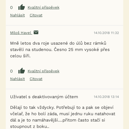
0
Kvalitní příspěvek
Nahlásit
Citovat
Miloš Havel
14.10.2018 11:32
Mně letos dva roje usazené do úlů bez rámků
stavěli na studenou. Česno 25 mm vysoké přes
celou šíři.
0
Kvalitní příspěvek
Nahlásit
Citovat
Uživatel s deaktivovaným účtem
14.10.2018 13:14
Dělají to tak vždycky. Potřebují to a pak se objeví
včelař, že ho bolí záda, musí jednu ruku natahovat
dál a je to namáhavější....přitom často stačí si
stoupnout z boku..