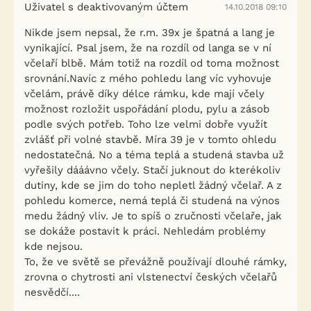
Uživatel s deaktivovaným účtem
14.10.2018 09:10
Nikde jsem nepsal, že r.m. 39x je špatná a lang je
vynikající. Psal jsem, že na rozdíl od langa se v ní
včelaří blbě. Mám totiž na rozdíl od toma možnost
srovnání.Navíc z mého pohledu lang víc vyhovuje
včelám, právě díky délce rámku, kde mají včely
možnost rozložit uspořádání plodu, pylu a zásob
podle svých potřeb. Toho lze velmi dobře využít
zvlášť při volné stavbě. Míra 39 je v tomto ohledu
nedostatečná. No a téma teplá a studená stavba už
vyřešily dááávno včely. Stačí juknout do kterékoliv
dutiny, kde se jim do toho nepletl žádný včelař. A z
pohledu komerce, nemá teplá či studená na výnos
medu žádný vliv. Je to spíš o zručnosti včelaře, jak
se dokáže postavit k práci. Nehledám problémy
kde nejsou.
To, že ve světě se převážně používají dlouhé rámky,
zrovna o chytrosti ani vlstenectví českých včelařů
nesvědčí....