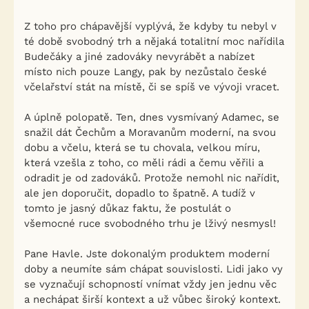
Z toho pro chápavější vyplývá, že kdyby tu nebyl v
té době svobodný trh a nějaká totalitní moc nařídila
Budečáky a jiné zadováky nevyrábět a nabízet
místo nich pouze Langy, pak by nezůstalo české
včelařství stát na místě, či se spíš ve vývoji vracet.
A úplně polopatě. Ten, dnes vysmívaný Adamec, se
snažil dát Čechům a Moravanům moderní, na svou
dobu a včelu, která se tu chovala, velkou míru,
která vzešla z toho, co měli rádi a čemu věřili a
odradit je od zadováků. Protože nemohl nic nařídit,
ale jen doporučit, dopadlo to špatně. A tudíž v
tomto je jasný důkaz faktu, že postulát o
všemocné ruce svobodného trhu je lživý nesmysl!
Pane Havle. Jste dokonalým produktem moderní
doby a neumíte sám chápat souvislosti. Lidi jako vy
se vyznačují schopností vnímat vždy jen jednu věc
a nechápat širší kontext a už vůbec široký kontext.