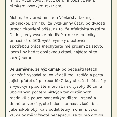
mírou Adamcovou, když se k ní používá NN s
rámkem vysokým 15-17 cm.
Mslím, že v předminulém Včelařství lze najít
lakonickou zmínku, že Výzkumný ústav po dvaceti
letech zkoušení přišel na to, že efektivita systému
Dadnt, tedy vysoké plodiště + nízké medníky
přináší až o 50% vyšší výnosy s poloviční
spotřebou práce (nechytejte mě prosím za slovo,
jsem líný hedat doslovnou citaci, najděte si to
každý sám).
Je úsměvné, že výzkumák
po pedesáti letech
konečně vybádal to, co věděli moji rodiče a parta
jejich přátel už po roce 1947, kdy si začali dělat úly
s vysokým plodištěm pro rámek vysoký 30 cm a
libovolným počtem
nízkých
tenkostěnných
medníků s pouze panenským dílem. Pracné a
drahé univerzály, ale i klasické nástavkáče bez
jakéhokoli okýnka s oddělitelným dnem. Jako
kluka by mě v životě nenapadlo, že to pro drtivou