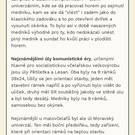
univerzálním, kde se dá pracovat horem po sejmutí
medníku, kam se ale dá "vlézt" i zadem jako do
klasického zadováku a to po otevření dvířek a
vysunutí okénka. To bylo asi v době nasazených
medníků výhodné pro ty, kdo nedokázali unést
plný medník a sundat ho kvůli práci v plodišti
horem.
Nejznámějšími úly komunistické éry
, určenými
hlavně pro socialistickou včelařskou velkovýrobu
jsou úly Pětiletka a Lesan. Oba byly na 9 rámků
39x24, lišily se jen orientací stavby, jeden měl
stavební rámek napříč a po vyříznutí bylo vidět do
uliček, druhý měl SR souběžný jakoby ve stěně úlu
a byl tedy desátý. Medníky byly na 9 rámků,
samosebou bez okýnek.
Nejznámější u malovčelařů byl ale úl Moravský
univerzál. Ten měl boční předsíňku, tedy zařízení,
které při orientaci rámků na teplou stavbu