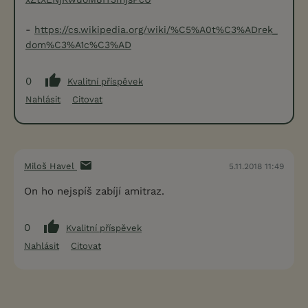
-
https://cs.wikipedia.org/wiki/%C5%A0t%C3%ADrek_
dom%C3%A1c%C3%AD
0
Kvalitní příspěvek
Nahlásit
Citovat
Miloš Havel
5.11.2018 11:49
On ho nejspíš zabíjí amitraz.
0
Kvalitní příspěvek
Nahlásit
Citovat