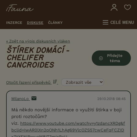
CELÉ MENU
INZERCE
DISKUSE
ČLÁNKY
« Zpět na výpis diskusních vláken
ŠTÍREK DOMÁCÍ -
Přidejte
CHELIFER
téma
CANCROIDES
Otočit řazení příspěvků
MilanoLo
29.10.2018 08:45
Má někdo novější informace o využití štírka v boji
proti roztočům?
viz.
https://www.youtube.com/watchv=y1zdancXRDg&f
bclid=IwAR0lXn2qONh1LhAg69VlcOZS57cwCeFqFCZID
xZtXENjRwuoM8IT3mjsPcU