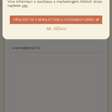
Více informací o souhlasu s marketingem třetích stran
najdete
.
zde
PŘIDEJTE REAKCI
Přihlásit se
Přezdívka
PŘIHLÁSIT SE K NEWSLETTERU A VYZVEDNOUT DÁREK. 🎁
NE, DĚKUJI
Email