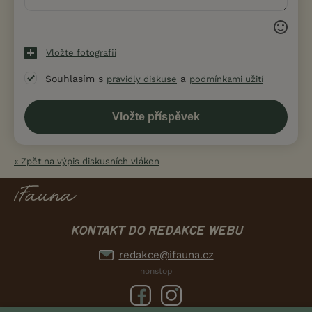
Vložte fotografii
Souhlasím s
a
pravidly diskuse
podmínkami užití
« Zpět na výpis diskusních vláken
KONTAKT DO REDAKCE WEBU
redakce@ifauna.cz
nonstop