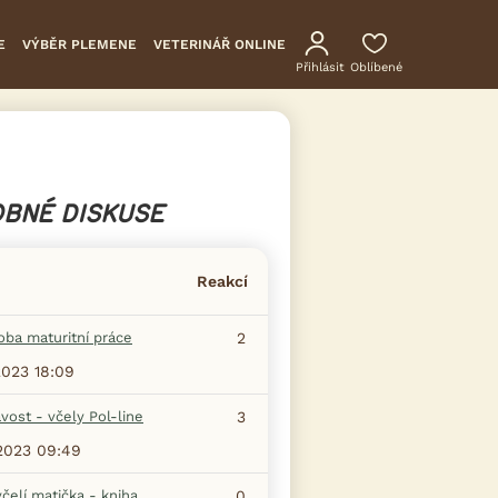
E
VÝBĚR PLEMENE
VETERINÁŘ ONLINE
Přihlásit
Oblíbené
BNÉ DISKUSE
Reakcí
oba maturitní práce
2
2023 18:09
vost - včely Pol-line
3
2023 09:49
čelí matička - kniha
0