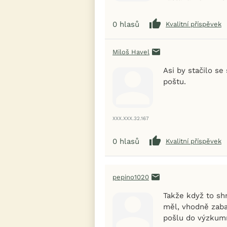
0
hlasů
Kvalitní příspěvek
Miloš Havel
Asi by stačilo se
poštu.
XXX.XXX.32.167
0
hlasů
Kvalitní příspěvek
pepino1020
Takže když to sh
měl, vhodně zaba
pošlu do výzkumn