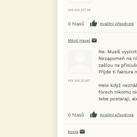
XXX.XXX.237.46
0
hlasů
Kvalitní příspěvek
Miloš Havel
Ne. Musíš vyplnit
Nezapomeň na ní 
zašlou na příslu
Příjde ti faktura
XXX.XXX.32.167
Hele když neznáš 
fórech nikomu ni
tebe postarají, a
0
hlasů
Kvalitní příspěvek
kosta