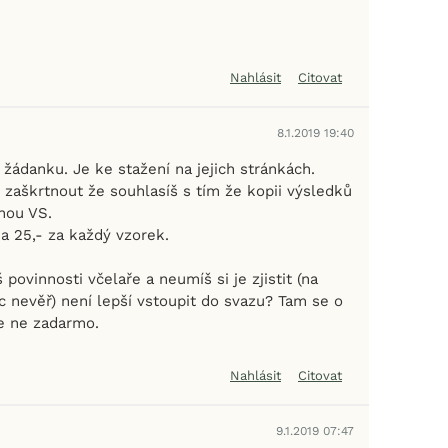
Nahlásit
Citovat
8.1.2019 19:40
 žádanku. Je ke stažení na jejich stránkách.
zaškrtnout že souhlasíš s tím že kopii výsledků
šnou VS.
 na 25,- za každý vzorek.
povinnosti včelaře a neumíš si je zjistit (na
c nevěř) není lepší vstoupit do svazu? Tam se o
le ne zadarmo.
Nahlásit
Citovat
9.1.2019 07:47