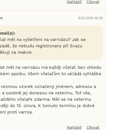
Nahlásit
Citovat
em
9.12.2018 16:30
sal(a):
lat měl na vyšetření na varroázu? Jak se
ípadě, že nebudu registrovaný při Svazu
ěkuji za reakce.
at měl na varroázu má každý včelař, bez ohledu
jakém spolku. Všem včelařům to ukládá vyhláška
ři vezmou vzorek označený jménem, adresou a
 a osobně jej donesou na veterinu, Toť vše,
 každého včelaře zdarma. Měl se na veterinu
ději do 15. února. K tomuto termínu je dobré
ení proti varroa.
Nahlásit
Citovat