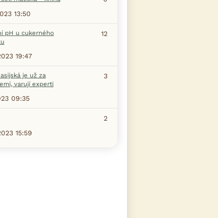
2023 13:50
ní pH u cukerného
12
ku
2023 19:47
asijská je už za
3
emi, varují experti
023 09:35
2
2023 15:59