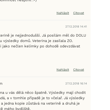
Nahlásit
Citovat
27.12.2018 14:41
erině je nejjednodušší. Já posílám měl do DOLU
u výsledky domů. Veterina je zasílala ZO.
 i jako nečlen kelímky po dohodě odevzdávat
Nahlásit
Citovat
em
27.12.2018 16:14
ina u vás dělá něco špatně. Výsledky mají chodit
á, a v tomhle případě je to včelař. Já výsledky
a jedna kopie zůstává na veterině a druhá je
tě mého bydliště.