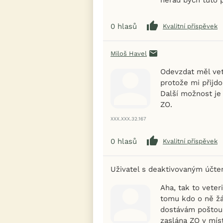
0
hlasů
Kvalitní příspěvek
Miloš Havel
Odevzdat měl vet
protože mi přijdo
Další možnost je
ZO.
XXX.XXX.32.167
0
hlasů
Kvalitní příspěvek
Uživatel s deaktivovaným účt
Aha, tak to veter
tomu kdo o ně žád
dostávám poštou 
zaslána ZO v mís