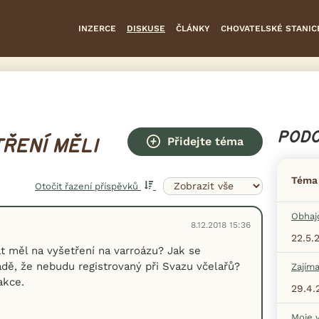
INZERCE
DISKUSE
ČLÁNKY
CHOVATELSKÉ STANIC
PODO
Přidejte téma
ŘENÍ MĚLI
Téma
Otočit řazení příspěvků
Obhaj
8.12.2018 15:36
22.5.
at měl na vyšetření na varroázu? Jak se
adě, že nebudu registrovaný při Svazu včelařů?
Zajíma
akce.
29.4.
Moje v