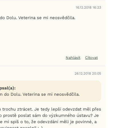
16.12.2018 16:23
do Dolu. Veterina se mi neosvědčila.
Nahlásit
Citovat
26.12.2018 20:05
psal(a):
m do Dolu. Veterina se mi neosvědčila.
 trochu ztrácet. Je tedy lepší odevzdat měl přes
bo prostě poslat sám do výzkumného ústavu? Je
de mi spíš o to, že odevzdání měli je povinné, a
ovinnost nesplnil :-)