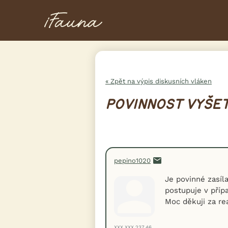
« Zpět na výpis diskusních vláken
POVINNOST VYŠET
pepino1020
Je povinné zasíl
postupuje v příp
Moc děkuji za re
XXX.XXX.237.46