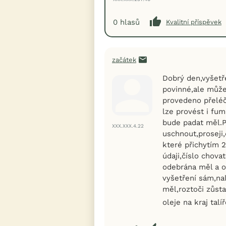
0
hlasů
Kvalitní příspěvek
začátek
Dobrý den,vyšetře
povinné,ale můžet
provedeno přeléč
lze provést i fum
bude padat měl.
XXX.XXX.4.22
uschnout,proseji
které přichytím 
údaji,číslo chova
odebrána měl a o
vyšetření sám,nal
měl,roztoči zůsta
oleje na kraj talí