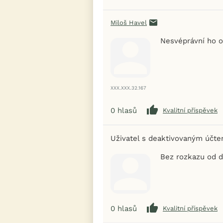
Miloš Havel
Nesvéprávní ho 
XXX.XXX.32.167
0
hlasů
Kvalitní příspěvek
Uživatel s deaktivovaným účt
Bez rozkazu od 
0
hlasů
Kvalitní příspěvek