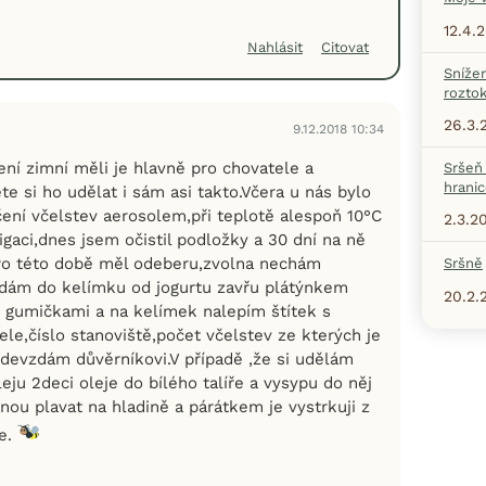
12.4.
Nahlásit
Citovat
Sníže
rozto
26.3.
9.12.2018 10:34
ní zimní měli je hlavně pro chovatele a
Sršeň 
hranic
e si ho udělat i sám asi takto.Včera u nás bylo
ení včelstev aerosolem,při teplotě alespoň 10°C
2.3.2
igaci,dnes jsem očistil podložky a 30 dní na ně
Po této době měl odeberu,zvolna nechám
Sršně
,dám do kelímku od jogurtu zavřu plátýnkem
20.2.
2 gumičkami a na kelímek nalepím štítek s
tele,číslo stanoviště,počet včelstev ze kterých je
devzdám důvěrníkovi.V případě ,že si udělám
eju 2deci oleje do bílého talíře a vysypu do něj
nou plavat na hladině a párátkem je vystrkuji z
ře.