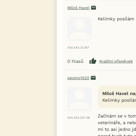
Miloš Havel
Kelímky posílám 
XXX.XXX.32.167
0
hlasů
Kvalitní příspěvek
pepino1020
Miloš Havel na
Kelímky posílá
Začínám se v tom
XXX.XXX.237.46
veterináře, a ne
mi to asi jedno j
nerad bych tuto p