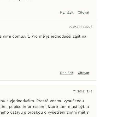
Nahlásit
Citovat
27.12.2018 16:24
 s nimi domluvit. Pro mě je jednodušší zajít na
Nahlásit
Citovat
7.1.2019 19:13
rnu a zjednoduším. Prostě vezmu vysušenou
lím, popíšu informacemi které tam musí být, a
ého ústavu s prosbou o vyšetření zimní měli?