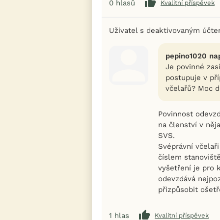
0
hlasů
Kvalitní příspěvek
Uživatel s deaktivovaným účt
pepino1020 nap
Je povinné zasí
postupuje v př
včelařů? Moc d
Povinnost odevzd
na členství v ně
SVS.
Svéprávní včela
číslem stanoviště
vyšetření je pro
odevzdává nejpoz
přizpůsobit ošetř
1
hlas
Kvalitní příspěvek