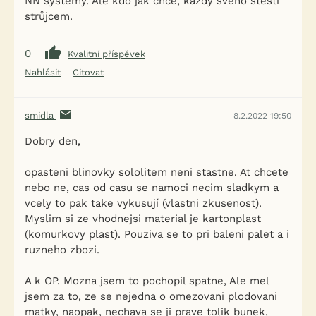
NN systémy. Ale kdo jak chce, každý svého štěstí
strůjcem.
0
Kvalitní příspěvek
Nahlásit
Citovat
smidla
8.2.2022 19:50
Dobry den,
opasteni blinovky sololitem neni stastne. At chcete
nebo ne, cas od casu se namoci necim sladkym a
vcely to pak take vykusují (vlastni zkusenost).
Myslim si ze vhodnejsi material je kartonplast
(komurkovy plast). Pouziva se to pri baleni palet a i
ruzneho zbozi.
A k OP. Mozna jsem to pochopil spatne, Ale mel
jsem za to, ze se nejedna o omezovani plodovani
matky, naopak, nechava se ji prave tolik bunek,