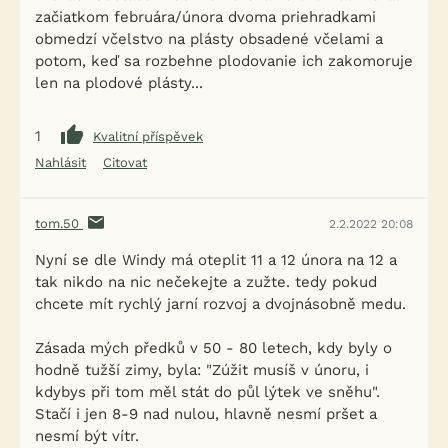
začiatkom februára/února dvoma priehradkami
obmedzí včelstvo na plásty obsadené včelami a
potom, keď sa rozbehne plodovanie ich zakomoruje
len na plodové plásty...
1
Kvalitní příspěvek
Nahlásit
Citovat
tom.50
2.2.2022 20:08
Nyní se dle Windy má oteplit 11 a 12 února na 12 a
tak nikdo na nic nečekejte a zužte. tedy pokud
chcete mít rychlý jarní rozvoj a dvojnásobně medu.
Zásada mých předků v 50 - 80 letech, kdy byly o
hodně tužší zimy, byla: "Zúžit musíš v únoru, i
kdybys při tom měl stát do půl lýtek ve sněhu".
Stačí i jen 8-9 nad nulou, hlavně nesmí pršet a
nesmí být vítr.