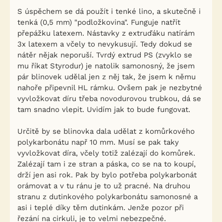
S úspěchem se dá použít i tenké lino, a skutečně i
tenká (0,5 mm) "podložkovina". Funguje natřít
přepážku latexem. Nástavky z extruďáku natírám
3x latexem a včely to nevykusují. Tedy dokud se
nátěr nějak neporuší. Tvrdý extrud PS (zvyklo se
mu říkat Styrodur) je natolik samonosný, že jsem
pár blinovek udělal jen z něj tak, že jsem k němu
nahoře připevnil HL rámku. Ovšem pak je nezbytné
vyvložkovat díru třeba novodurovou trubkou, dá se
tam snadno vlepit. Uvidím jak to bude fungovat.
Určitě by se blinovka dala udělat z komůrkového
polykarbonátu např 10 mm. Musí se pak taky
vyvložkovat díra, včely totiž zalézají do komůrek.
Zalézají tam i ze stran a páska, co se na to koupí,
drží jen asi rok. Pak by bylo potřeba polykarbonát
orámovat a v tu ránu je to už pracné. Na druhou
stranu z dutinkového polykarbonátu samonosné a
asi i teplé díky těm dutinkám. Jenže pozor při
řezání na cirkuli, je to velmi nebezpečné.