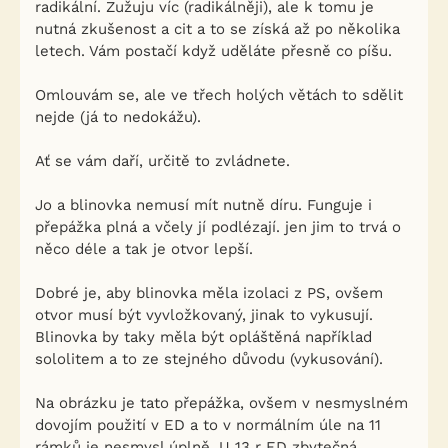
radikální. Zužuju víc (radikálněji), ale k tomu je
nutná zkušenost a cit a to se získá až po několika
letech. Vám postačí když uděláte přesně co píšu.
Omlouvám se, ale ve třech holých větách to sdělit
nejde (já to nedokážu).
Ať se vám daří, určitě to zvládnete.
Jo a blinovka nemusí mít nutně díru. Funguje i
přepážka plná a včely jí podlézají. jen jim to trvá o
něco déle a tak je otvor lepší.
Dobré je, aby blinovka měla izolaci z PS, ovšem
otvor musí být vyvložkovaný, jinak to vykusují.
Blinovka by taky měla být opláštěná například
sololitem a to ze stejného důvodu (vykusování).
Na obrázku je tato přepážka, ovšem v nesmyslném
dovojím použití v ED a to v normálním úle na 11
rámků je nesmysl úplně. U 13 r ED zbytečná