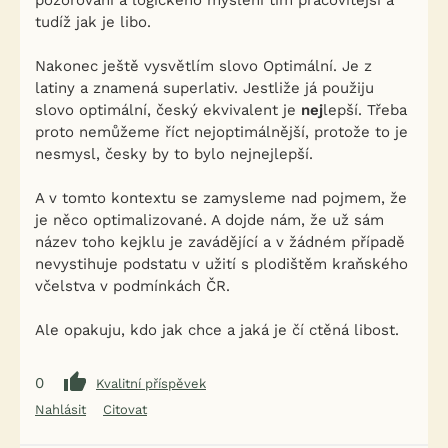
pozorování a logického myšlení tím pracovitější a
tudíž jak je libo.
Nakonec ještě vysvětlím slovo Optimální. Je z
latiny a znamená superlativ. Jestliže já použiju
slovo optimální, český ekvivalent je
nej
lepší. Třeba
proto nemůžeme říct nejoptimálnější, protože to je
nesmysl, česky by to bylo nejnejlepší.
A v tomto kontextu se zamysleme nad pojmem, že
je něco optimalizované. A dojde nám, že už sám
název toho kejklu je zavádějící a v žádném případě
nevystihuje podstatu v užití s plodištěm kraňského
včelstva v podmínkách ČR.
Ale opakuju, kdo jak chce a jaká je čí ctěná libost.
0
Kvalitní příspěvek
Nahlásit
Citovat