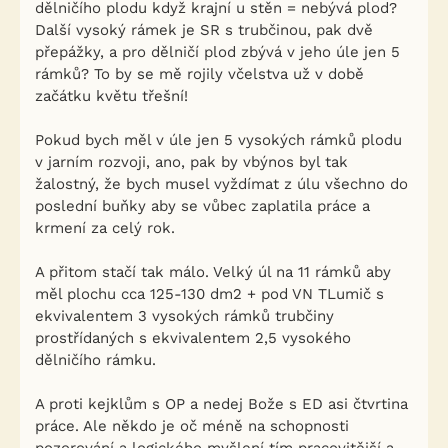
dělničího plodu když krajní u stěn = nebývá plod?
Další vysoký rámek je SR s trubčinou, pak dvě
přepážky, a pro dělničí plod zbývá v jeho úle jen 5
rámků? To by se mě rojily včelstva už v době
začátku květu třešní!
Pokud bych měl v úle jen 5 vysokých rámků plodu
v jarním rozvoji, ano, pak by vbýnos byl tak
žalostný, že bych musel vyždímat z úlu všechno do
poslední buňky aby se vůbec zaplatila práce a
krmení za celý rok.
A přitom stačí tak málo. Velký úl na 11 rámků aby
měl plochu cca 125-130 dm2 + pod VN TLumič s
ekvivalentem 3 vysokých rámků trubčiny
prostřídaných s ekvivalentem 2,5 vysokého
dělničího rámku.
A proti kejklům s OP a nedej Bože s ED asi čtvrtina
práce. Ale někdo je oč méně na schopnosti