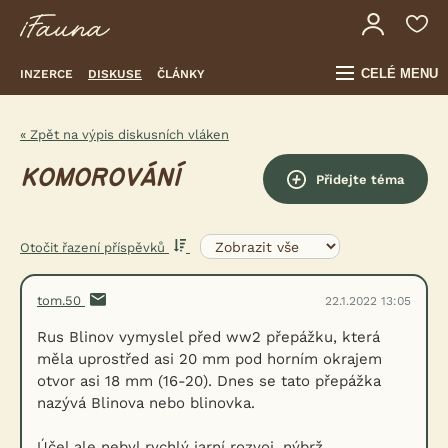
CELÉ MENU
INZERCE
DISKUSE
ČLÁNKY
« Zpět na výpis diskusních vláken
KOMOROVÁNÍ
Přidejte téma
Otočit řazení příspěvků
tom.50
22.1.2022 13:05
Rus Blinov vymyslel před ww2 přepážku, která
měla uprostřed asi 20 mm pod horním okrajem
otvor asi 18 mm (16-20). Dnes se tato přepážka
nazývá Blinova nebo blinovka.
Účel ale nebyl rychlý jarní rozvoj, nýbrž