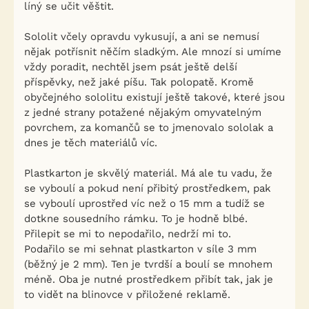
líný se učit věštit.
Sololit včely opravdu vykusují, a ani se nemusí
nějak potřísnit něčím sladkým. Ale mnozí si umíme
vždy poradit, nechtěl jsem psát ještě delší
příspěvky, než jaké píšu. Tak polopatě. Kromě
obyčejného sololitu existují ještě takové, které jsou
z jedné strany potažené nějakým omyvatelným
povrchem, za komančů se to jmenovalo sololak a
dnes je těch materiálů víc.
Plastkarton je skvělý materiál. Má ale tu vadu, že
se vyboulí a pokud není přibitý prostředkem, pak
se vyboulí uprostřed víc než o 15 mm a tudíž se
dotkne sousedního rámku. To je hodně blbé.
Přilepit se mi to nepodařilo, nedrží mi to.
Podařilo se mi sehnat plastkarton v síle 3 mm
(běžný je 2 mm). Ten je tvrdší a boulí se mnohem
méně. Oba je nutné prostředkem přibít tak, jak je
to vidět na blinovce v přiložené reklamě.