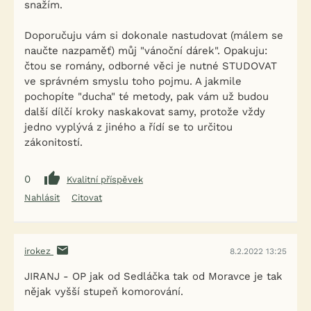
snažím.
Doporučuju vám si dokonale nastudovat (málem se
naučte nazpaměť) můj "vánoční dárek". Opakuju:
čtou se romány, odborné věci je nutné STUDOVAT
ve správném smyslu toho pojmu. A jakmile
pochopíte "ducha" té metody, pak vám už budou
další dílčí kroky naskakovat samy, protože vždy
jedno vyplývá z jiného a řídí se to určitou
zákonitostí.
0
Kvalitní příspěvek
Nahlásit
Citovat
irokez
8.2.2022 13:25
JIRANJ - OP jak od Sedláčka tak od Moravce je tak
nějak vyšší stupeň komorování.