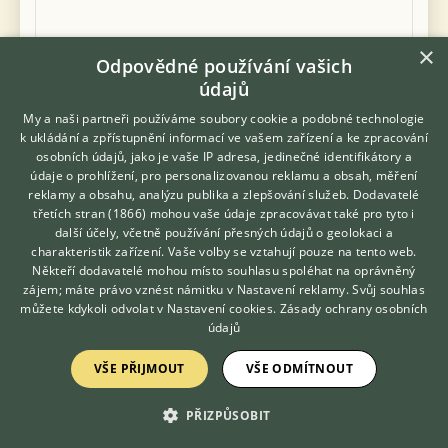
×
Odpovědné používání vašich
údajů
My a naši partneři používáme soubory cookie a podobné technologie
k ukládání a zpřístupnění informací ve vašem zařízení a ke zpracování
Vložte fotografii
osobních údajů, jako je vaše IP adresa, jedinečné identifikátory a
údaje o prohlížení, pro personalizovanou reklamu a obsah, měření
Souhlasím s
a
pravidly diskuse
podmínkami užití
reklamy a obsahu, analýzu publika a zlepšování služeb.
Dodavatelé
třetích stran (1866)
mohou vaše údaje zpracovávat také pro tyto i
Hledáte zvířecího kamaráda?
další účely, včetně používání přesných údajů o geolokaci a
Zdarma vám poradí
charakteristik zařízení. Vaše volby se vztahují pouze na tento web.
VETERINÁŘ ONLINE
Někteří dodavatelé mohou místo souhlasu spoléhat na oprávněný
KONZULTOVAT S
zájem; máte právo vznést námitku v
Nastavení reklamy
. Svůj souhlas
« Zpět na výpis diskusních vláken
VETERINÁŘEM
můžete kdykoli odvolat v
Nastavení cookies
.
Zásady ochrany osobních
údajů
VŠE PŘIJMOUT
VŠE ODMÍTNOUT
KONTAKT DO REDAKCE WEBU
PŘIZPŮSOBIT
redakce@ifauna.cz