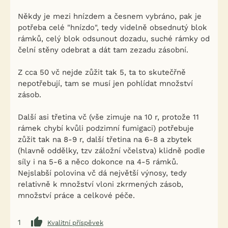
Někdy je mezi hnízdem a česnem vybráno, pak je
potřeba celé "hnízdo", tedy videlně obsednutý blok
rámků, celý blok odsunout dozadu, suché rámky od
čelní stěny odebrat a dát tam zezadu zásobní.
Z cca 50 vč nejde zůžit tak 5, ta to skutečřně
nepotřebují, tam se musí jen pohlídat množství
zásob.
Další asi třetina vč (vše zimuje na 10 r, protože 11
rámek chybí kvůli podzimní fumigaci) potřebuje
zůžit tak na 8-9 r, další třetina na 6-8 a zbytek
(hlavně oddělky, tzv záložní včelstva) klidně podle
síly i na 5-6 a něco dokonce na 4-5 rámků.
Nejslabší polovina vč dá největší výnosy, tedy
relativně k množství vloni zkrmených zásob,
množství práce a celkové péče.
1
Kvalitní příspěvek