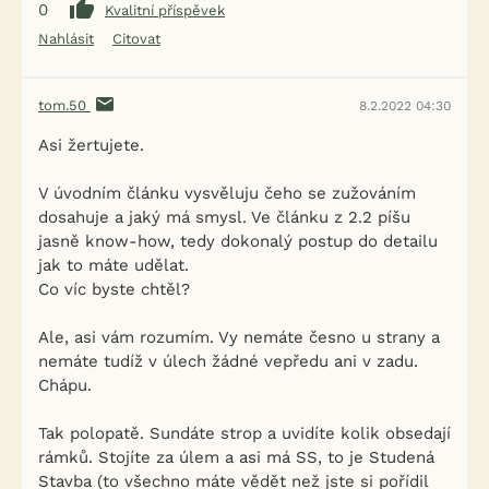
0
Kvalitní příspěvek
Nahlásit
Citovat
tom.50
8.2.2022 04:30
Asi žertujete.
V úvodním článku vysvěluju čeho se zužováním
dosahuje a jaký má smysl. Ve článku z 2.2 píšu
jasně know-how, tedy dokonalý postup do detailu
jak to máte udělat.
Co víc byste chtěl?
Ale, asi vám rozumím. Vy nemáte česno u strany a
nemáte tudíž v úlech žádné vepředu ani v zadu.
Chápu.
Tak polopatě. Sundáte strop a uvidíte kolik obsedají
rámků. Stojíte za úlem a asi má SS, to je Studená
Stavba (to všechno máte vědět než jste si pořídil