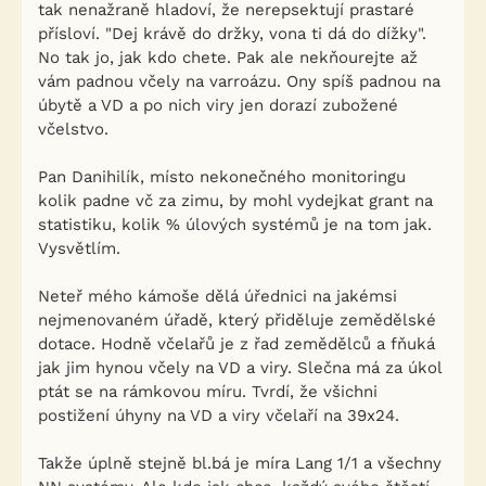
tak nenažraně hladoví, že nerepsektují prastaré
přísloví. "Dej krávě do držky, vona ti dá do dížky".
No tak jo, jak kdo chete. Pak ale nekňourejte až
vám padnou včely na varroázu. Ony spíš padnou na
úbytě a VD a po nich viry jen dorazí zubožené
včelstvo.
Pan Danihilík, místo nekonečného monitoringu
kolik padne vč za zimu, by mohl vydejkat grant na
statistiku, kolik % úlových systémů je na tom jak.
Vysvětlím.
Neteř mého kámoše dělá úřednici na jakémsi
nejmenovaném úřadě, který přiděluje zemědělské
dotace. Hodně včelařů je z řad zemědělců a fňuká
jak jim hynou včely na VD a viry. Slečna má za úkol
ptát se na rámkovou míru. Tvrdí, že všichni
postižení úhyny na VD a viry včelaří na 39x24.
Takže úplně stejně bl.bá je míra Lang 1/1 a všechny