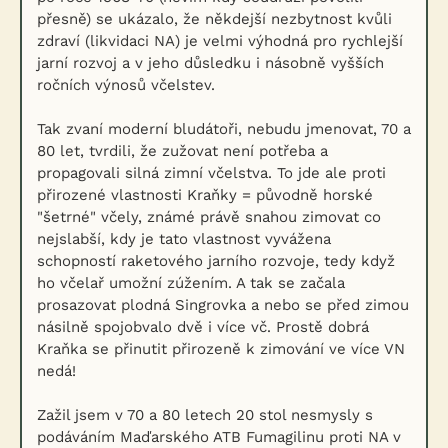
přesně) se ukázalo, že někdejší nezbytnost kvůli
zdraví (likvidaci NA) je velmi výhodná pro rychlejší
jarní rozvoj a v jeho důsledku i násobně vyšších
ročních výnosů včelstev.
Tak zvaní moderní bludátoři, nebudu jmenovat, 70 a
80 let, tvrdili, že zužovat není potřeba a
propagovali silná zimní včelstva. To jde ale proti
přirozené vlastnosti Kraňky = původně horské
"šetrné" včely, známé právě snahou zimovat co
nejslabší, kdy je tato vlastnost vyvážena
schopností raketového jarního rozvoje, tedy když
ho včelař umožní zúžením. A tak se začala
prosazovat plodná Singrovka a nebo se před zimou
násilně spojobvalo dvě i více vč. Prostě dobrá
Kraňka se přinutit přirozeně k zimování ve více VN
nedá!
Zažil jsem v 70 a 80 letech 20 stol nesmysly s
podáváním Maďarského ATB Fumagilinu proti NA v