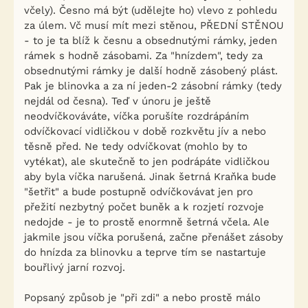
včely). Česno má být (udělejte ho) vlevo z pohledu
za úlem. Vč musí mít mezi stěnou, PŘEDNÍ STĚNOU
- to je ta blíž k česnu a obsednutými rámky, jeden
rámek s hodně zásobami. Za "hnízdem", tedy za
obsednutými rámky je další hodně zásobený plást.
Pak je blinovka a za ní jeden-2 zásobní rámky (tedy
nejdál od česna). Teď v únoru je ještě
neodvíčkováváte, víčka porušíte rozdrápáním
odvíčkovací vidličkou v době rozkvětu jív a nebo
těsně před. Ne tedy odvíčkovat (mohlo by to
vytékat), ale skutečně to jen podrápáte vidličkou
aby byla víčka narušená. Jinak šetrná Kraňka bude
"šetřit" a bude postupně odvíčkovávat jen pro
přežití nezbytný počet buněk a k rozjetí rozvoje
nedojde - je to prostě enormně šetrná včela. Ale
jakmile jsou víčka porušená, začne přenášet zásoby
do hnízda za blinovku a teprve tím se nastartuje
bouřlivý jarní rozvoj.
Popsaný způsob je "při zdi" a nebo prostě málo