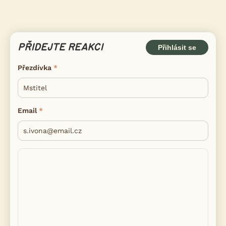
PŘIDEJTE REAKCI
Přihlásit se
Přezdívka
Email