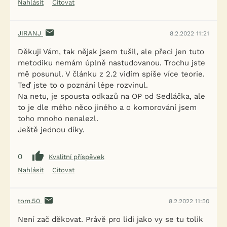
Nahlásit
Citovat
JIRANJ
8.2.2022 11:21
Děkuji Vám, tak nějak jsem tušil, ale přeci jen tuto
metodiku nemám úplně nastudovanou. Trochu jste
mě posunul. V článku z 2.2 vidím spíše více teorie.
Teď jste to o poznání lépe rozvinul.
Na netu, je spousta odkazů na OP od Sedláčka, ale
to je dle mého něco jiného a o komorování jsem
toho mnoho nenalezl.
Ještě jednou díky.
0
Kvalitní příspěvek
Nahlásit
Citovat
tom.50
8.2.2022 11:50
Není zač děkovat. Právě pro lidi jako vy se tu tolik