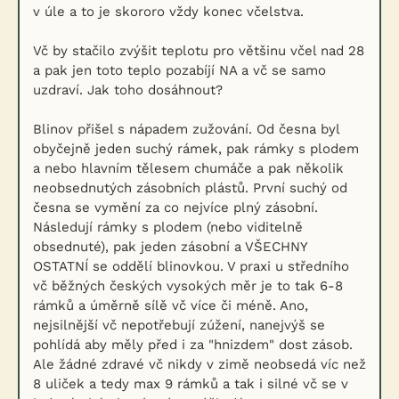
v úle a to je skororo vždy konec včelstva.
Vč by stačilo zvýšit teplotu pro většinu včel nad 28
a pak jen toto teplo pozabíjí NA a vč se samo
uzdraví. Jak toho dosáhnout?
Blinov přišel s nápadem zužování. Od česna byl
obyčejně jeden suchý rámek, pak rámky s plodem
a nebo hlavním tělesem chumáče a pak několik
neobsednutých zásobních plástů. První suchý od
česna se vymění za co nejvíce plný zásobní.
Následují rámky s plodem (nebo viditelně
obsednuté), pak jeden zásobní a VŠECHNY
OSTATNÍ se oddělí blinovkou. V praxi u středního
vč běžných českých vysokých měr je to tak 6-8
rámků a úměrně sílě vč více či méně. Ano,
nejsilnější vč nepotřebují zúžení, nanejvýš se
pohlídá aby měly před i za "hnizdem" dost zásob.
Ale žádné zdravé vč nikdy v zimě neobsedá víc než
8 uliček a tedy max 9 rámků a tak i silné vč se v