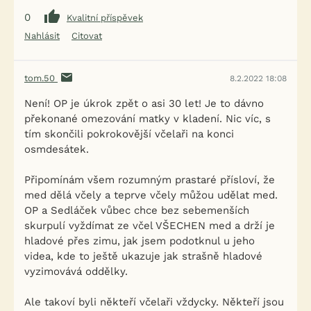
0
Kvalitní příspěvek
Nahlásit
Citovat
tom.50
8.2.2022 18:08
Není! OP je úkrok zpět o asi 30 let! Je to dávno
překonané omezování matky v kladení. Nic víc, s
tím skončili pokrokovější včelaři na konci
osmdesátek.
Připomínám všem rozumným prastaré přísloví, že
med dělá včely a teprve včely můžou udělat med.
OP a Sedláček vůbec chce bez sebemenších
skurpulí vyždímat ze včel VŠECHEN med a drží je
hladové přes zimu, jak jsem podotknul u jeho
videa, kde to ještě ukazuje jak strašně hladové
vyzimovává oddělky.
Ale takoví byli někteří včelaři vždycky. Někteří jsou