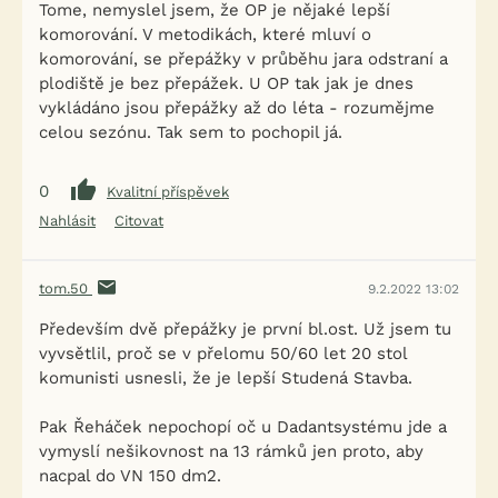
Tome, nemyslel jsem, že OP je nějaké lepší
komorování. V metodikách, které mluví o
komorování, se přepážky v průběhu jara odstraní a
plodiště je bez přepážek. U OP tak jak je dnes
vykládáno jsou přepážky až do léta - rozumějme
celou sezónu. Tak sem to pochopil já.
0
Kvalitní příspěvek
Nahlásit
Citovat
tom.50
9.2.2022 13:02
Především dvě přepážky je první bl.ost. Už jsem tu
vyvsětlil, proč se v přelomu 50/60 let 20 stol
komunisti usnesli, že je lepší Studená Stavba.
Pak Řeháček nepochopí oč u Dadantsystému jde a
vymyslí nešikovnost na 13 rámků jen proto, aby
nacpal do VN 150 dm2.