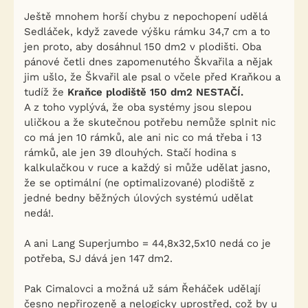
Ještě mnohem horší chybu z nepochopení udělá
Sedláček, když zavede výšku rámku 34,7 cm a to
jen proto, aby dosáhnul 150 dm2 v plodišti. Oba
pánové četli dnes zapomenutého Škvařila a nějak
jim ušlo, že Škvařil ale psal o včele před Kraňkou a
tudíž že
Kraňce plodiště 150 dm2 NESTAČÍ.
A z toho vyplývá, že oba systémy jsou slepou
uličkou a že skutečnou potřebu nemůže splnit nic
co má jen 10 rámků, ale ani nic co má třeba i 13
rámků, ale jen 39 dlouhých. Stačí hodina s
kalkulačkou v ruce a každý si může udělat jasno,
že se optimální (ne optimalizované) plodiště z
jedné bedny běžných úlových systémú udělat
nedá!.
A ani Lang Superjumbo = 44,8x32,5x10 nedá co je
potřeba, SJ dává jen 147 dm2.
Pak Cimalovci a možná už sám Řeháček udělají
česno nepřirozeně a nelogicky uprostřed, což by u