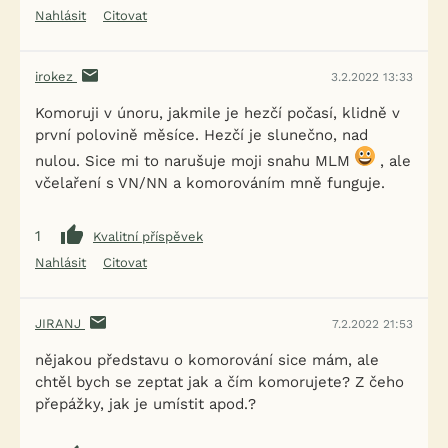
Nahlásit
Citovat
irokez
3.2.2022 13:33
Komoruji v únoru, jakmile je hezčí počasí, klidně v
první polovině měsíce. Hezčí je slunečno, nad
nulou. Sice mi to narušuje moji snahu MLM
, ale
včelaření s VN/NN a komorováním mně funguje.
1
Kvalitní příspěvek
Nahlásit
Citovat
JIRANJ
7.2.2022 21:53
nějakou představu o komorování sice mám, ale
chtěl bych se zeptat jak a čím komorujete? Z čeho
přepážky, jak je umístit apod.?