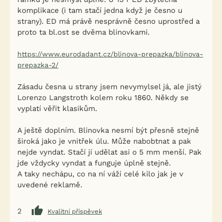
komplikace (i tam stačí jedna když je česno u
strany). ED má právě nesprávně česno uprostřed a
proto ta bl.ost se dvěma blinovkami.
https://www.eurodadant.cz/blinova-prepazka/blinova-
prepazka-2/
Zásadu česna u strany jsem nevymylsel já, ale jistý
Lorenzo Langstroth kolem roku 1860. Někdy se
vyplatí věřit klasikům.
A ještě doplním. Blinovka nesmí být přesně stejně
široká jako je vnitřek úlu. Může nabobtnat a pak
nejde vyndat. Stačí jí udělat asi o 5 mm menší. Pak
jde vždycky vyndat a funguje úplně stejně.
A taky nechápu, co na ní váží celé kilo jak je v
uvedené reklamě.
2
Kvalitní příspěvek