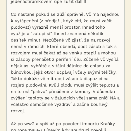
jedenáctirámkovém úpe zúžit dá!!!!!
Co nastane pokud se zúží správně. Vč má najednou
k vytápenění (v předjaří, když cítí, že musí začít
plodovat) výrazně menší prostor. Ihned toho
využije a "zatopí si". Ihned znamená několik
desítek minut! Nezúžené vč zjistí, že na rozvoj
nemá v rámcích, které obsedá, dost zásob a tak s
rozvojem musí čekat až se venku oteplí a mohou
si zásoby přenášet z periferií úlu. Zúžené vč vysílá
nějak asi vyhřáté a vitální dělnice do chladu za
blinovkou, jejíž otvor ucpávají včely svými tělíčky.
Takto dokáže vč mít dost zásob k dispozici na
rozjetí plodování. Kvůli plodu musí zvýšit teplotu a
na to má "palivo" přinášené z komory. V důsedku
zvýšení teploty se v žaludcích včel sama zničí NA a
včelstvo samočinně vyzdraví a začne bouřlivý
rozvoj.
Až po ww2 a spíš až po povolení importu Kraňky
po roce 1968-70 (nevím kdy soudruzi povolili