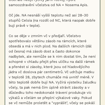
samoozdravění včelstva od NA = Nosema Apis.
Oč jde. NA nesnáší vyšší teplotu než asi 28-30
stupňů Celsia (na rozdíl od NC, která naopak dobře
bují právě v teple).
Co se děje v zmním vč v předjaří. Včelstvo
spotřebovalo většinu zásob na rámcích, které
obsedá a má v nich plod. Na dalších rámcích (dál
od česna) má zásob dost a často dokonce
nadbytek, ale nemůže se k nim dostat tím, že není
schopné v chladu přejít přes uličku na další rámek
a přenést si zásoby, které jsou od hladovějícího
jádra vč doslova pár centimetrů. Vč udržuje matku
v teplotě 28, zbytech chumáče má uvnitř méně. V
této teplotě dobře bují NA. Vyžírá výstelku žaludku
včely, ta pak nemá čím úplně strávit zásoby a v
důsledku toho nedokonalé trávení produkuje víc
výkalů a včelám se přeplní výkalové vaky. Pokud
se vč nemůže proletět a "vyprášit", včely se pokálí