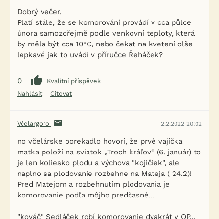
Dobrý večer.
Platí stále, že se komorování provádí v cca půlce
února samozdřejmě podle venkovní teploty, která
by měla být cca 10°C, nebo čekat na kvetení olše
lepkavé jak to uvádí v příručce Řeháček?
0
Kvalitní příspěvek
Nahlásit
Citovat
Včelargoro
2.2.2022 20:02
no včelárske porekadlo hovorí, že prvé vajíčka
matka položí na sviatok „Troch kráľov“ (6. január) to
je len koliesko plodu a výchova "kojičiek", ale
naplno sa plodovanie rozbehne na Mateja ( 24.2)!
Pred Matejom a rozbehnutím plodovania je
komorovanie podľa môjho predčasné...
"kováč" Sedláček robí komorovanie dvakrát v OP...