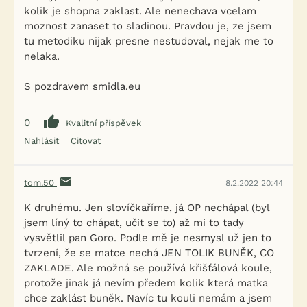
kolik je shopna zaklast. Ale nenechava vcelam
moznost zanaset to sladinou. Pravdou je, ze jsem
tu metodiku nijak presne nestudoval, nejak me to
nelaka.
S pozdravem smidla.eu
0
Kvalitní příspěvek
Nahlásit
Citovat
tom.50
8.2.2022 20:44
K druhému. Jen slovíčkaříme, já OP nechápal (byl
jsem líný to chápat, učit se to) až mi to tady
vysvětlil pan Goro. Podle mě je nesmysl už jen to
tvrzení, že se matce nechá JEN TOLIK BUNĚK, CO
ZAKLADE. Ale možná se používá křišťálová koule,
protože jinak já nevím předem kolik která matka
chce zaklást buněk. Navíc tu kouli nemám a jsem