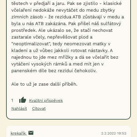
těstech v předjaří a jaru. Pak se zjistilo - klasické
včelaření nedokáže nevytáčet do medu zbytky
zimních zásob - že rezidua ATB zůstávají v medu a
byla u nás ATB zakázána. Pak přišel náš sulfátový
prostředek. Ale ukázalo se, že stačí nechovat
zastarale včely, nepřevěšovat plod a
"neoptimalizovat", tedy neomezovat matky v
kladení a už vůbec jakkoli rotovat nástavky. A
najednou to jde mez mřížky a dá se včelařit bez
vytáčení vysokých rámků a med mít jen v
panenském díle bez reziduí čehokoliv.
Ale to už je zase další příběh.
1
Kvalitní příspěvek
Nahlásit
Citovat
krekařík
2.2.2022 19:52