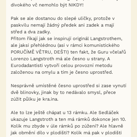
divokého vč nemohlo být NIKDY!
Pak se ale dostanou do slepé uličky, protože v
paskvilu nemají žádný předek ani zadek a mají
střed a dva zadky.
Přitom říkají jak se inspirují originál Langstrothem,
ale jaksi přehlédnou (asi v rámci komunistického
PORUČÍMĚ VĚTRU, DEŠTI) ten fakt, že Guru včelařů
Lorenzo Langstroth má ale česno u strany. A
Eurodadantisti vytvoří celou provozní metodu
založenou na omylu a tím je česno uprostřed.
Nesprávně umístěné česno uprostřed si zase vynutí
dvě blinovky, jinak by to nedávalo smysl, přece
zúžit půlku je kra.ina.
Ale to lze ještě chápat u 13 rámku. Ale Sedláček
ukazuje Langstroth a ten má rámků dokonce jen 10.
Kolik mu zbyde v úle rámků po zúžení? Ale hlavně
jak obmění dílo v plodišti? Kolik má pak v plodišti