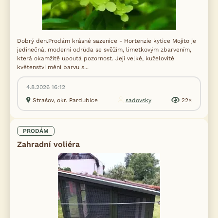
Dobrý den.Prodám krásné sazenice - Hortenzie kytice Mojito je
jedinečná, moderní odrůda se svěžím, limetkovým zbarvením,
která okamžitě upoutá pozornost. Její velké, kuželovité
květenství mění barvu s...
4.8.2026 16:12
Strašov, okr. Pardubice
sadovsky
22×
PRODÁM
Zahradní voliéra