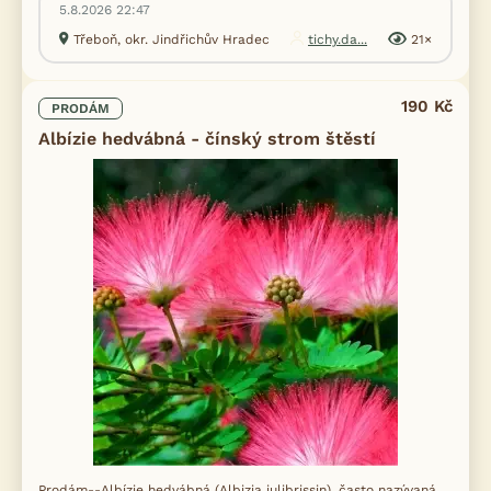
5.8.2026 22:47
Třeboň, okr. Jindřichův Hradec
tichy.da...
21×
190 Kč
PRODÁM
Albízie hedvábná - čínský strom štěstí
Prodám--Albízie hedvábná (Albizia julibrissin), často nazývaná