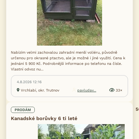
Nabízím velmi zachovalou zahradní menší voliéru, původně
určenou pro okrasné ptactvo, ale je možné i jiné využití. Cena k
jednání 5 900 Kč. Podrobnější informace po telefonu na čísle.
Vlastní odvoz nu...
4.8.2026 12:16
Vrchlabí, okr. Trutnov
pavludav...
33×
5
PRODÁM
Kanadské borůvky 6 ti leté