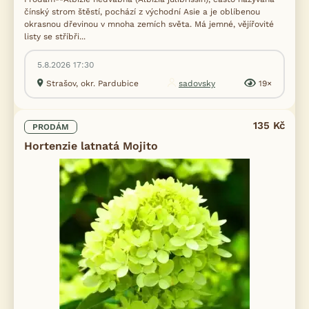
čínský strom štěstí, pochází z východní Asie a je oblíbenou
okrasnou dřevinou v mnoha zemích světa. Má jemné, vějířovité
listy se stříbři...
5.8.2026 17:30
Strašov, okr. Pardubice
sadovsky
19×
135 Kč
PRODÁM
Hortenzie latnatá Mojito