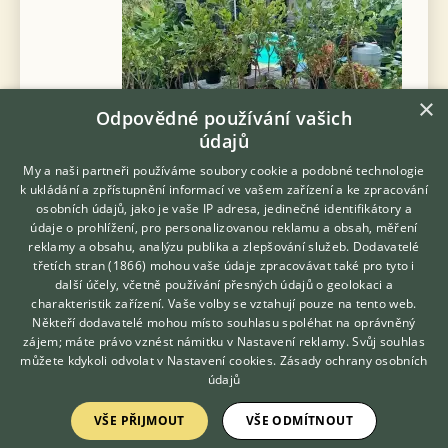
×
Odpovědné používání vašich
údajů
My a naši partneři používáme soubory cookie a podobné technologie
Prodám kanadské borůvky
k ukládání a zpřístupnění informací ve vašem zařízení a ke zpracování
bluecrop,bluegold,darrow,earliblue,patriot,spartan,toro,chandler,chanti
osobních údajů, jako je vaše IP adresa, jedinečné identifikátory a
6 ti leté borůvky různých odrůd.Borůvky v 12 ti litrovém květníku.Foto 
údaje o prohlížení, pro personalizovanou reklamu a obsah, měření
- aktuální.Výška bo...
reklamy a obsahu, analýzu publika a zlepšování služeb.
Dodavatelé
třetích stran (1866)
mohou vaše údaje zpracovávat také pro tyto i
Hledáte zvířecího kamaráda?
včera 11:26
další účely, včetně používání přesných údajů o geolokaci a
Zdarma vám poradí
charakteristik zařízení. Vaše volby se vztahují pouze na tento web.
Strašov, okr. Pardubice
sadovsky
VETERINÁŘ ONLINE
Někteří dodavatelé mohou místo souhlasu spoléhat na oprávněný
KONZULTOVAT S
zájem; máte právo vznést námitku v
Nastavení reklamy
. Svůj souhlas
VETERINÁŘEM
můžete kdykoli odvolat v
Nastavení cookies
.
Zásady ochrany osobních
údajů
Zobrazit více inzerátů (66)
VŠE PŘIJMOUT
VŠE ODMÍTNOUT