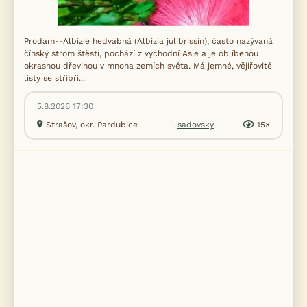
Prodám--Albízie hedvábná (Albizia julibrissin), často nazývaná
čínský strom štěstí, pochází z východní Asie a je oblíbenou
okrasnou dřevinou v mnoha zemích světa. Má jemné, vějířovité
listy se stříbři...
5.8.2026 17:30
Strašov, okr. Pardubice
sadovsky
15×