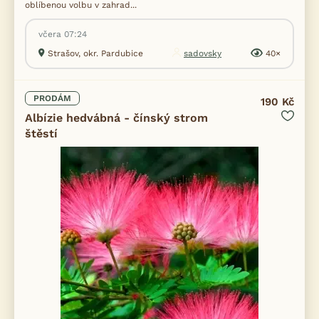
oblíbenou volbu v zahrad...
včera 07:24
Strašov, okr. Pardubice
sadovsky
40×
PRODÁM
190 Kč
Albízie hedvábná - čínský strom
štěstí