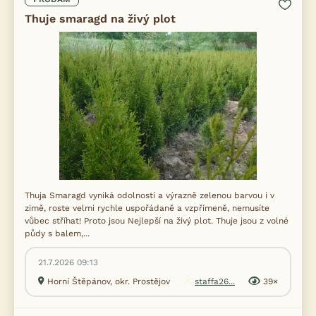
Thuje smaragd na živý plot
Thuja Smaragd vyniká odolností a výrazně zelenou barvou i v
zimě, roste velmi rychle uspořádaně a vzpřímeně, nemusíte
vůbec stříhat! Proto jsou Nejlepší na živý plot. Thuje jsou z volné
půdy s balem,...
21.7.2026 09:13
Horní Štěpánov, okr. Prostějov
staffa26...
39×