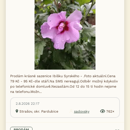
Prodám krásné sazenice Ibišku Syrského - .Foto aktuální.Cena
79 Kč - 95 Kč-dle stáří.Na SMS nereaguji.Odběr možný kdykoliv
po telefonické domluvě.Nezasílám.Od 12 do 15 ti hodin nejsme
na telefonu.Možn...
2.8.2026 22:17
Strašov, okr. Pardubice
sadovsky
762×
PRODÁM