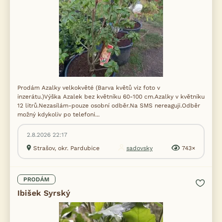
Prodám Azalky velkokvěté (Barva květů viz foto v
inzerátu.)Výška Azalek bez květníku 60-100 cm.Azalky v květníku
12 litrů.Nezasílám-pouze osobní odběr.Na SMS nereaguji.Odběr
možný kdykoliv po telefoni...
2.8.2026 22:17
Strašov, okr. Pardubice
sadovsky
743×
PRODÁM
Ibišek Syrský