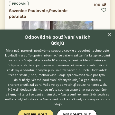
PRODÁM
100 Kč
Sazenice Paulovnie,Pawlonie
plstnatá
×
Odpovědné používání vašich
údajů
My a naši partneři používáme soubory cookie a podobné technologie
k ukládání a zpřístupnění informací ve vašem zařízení a ke zpracování
osobních údajů, jako je vaše IP adresa, jedinečné identifikátory a
údaje o prohlížení, pro personalizovanou reklamu a obsah, měření
reklamy a obsahu, analýzu publika a zlepšování služeb.
Dodavatelé
třetích stran (1866)
mohou vaše údaje zpracovávat také pro tyto i
Hledáte zvířecího kamaráda?
další účely, včetně používání přesných údajů o geolokaci a
Zdarma vám poradí
sazenice cca 30 cm,cca 20 kusů,kus 100 kč
charakteristik zařízení. Vaše volby se vztahují pouze na tento web.
VETERINÁŘ ONLINE
Někteří dodavatelé mohou místo souhlasu spoléhat na oprávněný
12.6.2026 09:37
KONZULTOVAT S
zájem; máte právo vznést námitku v
Nastavení reklamy
. Svůj souhlas
VETERINÁŘEM
Vratimov, okr. Ostrava-město
v.pituch...
116×
můžete kdykoli odvolat v
Nastavení cookies
.
Zásady ochrany osobních
údajů
VŠE PŘIJMOUT
VŠE ODMÍTNOUT