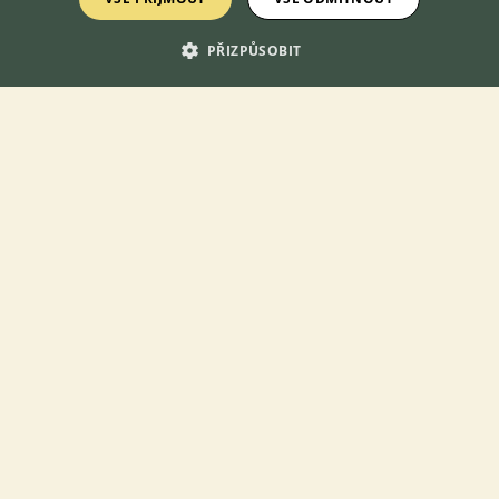
PŘIZPŮSOBIT
KONTAKT DO REDAKCE WEBU
redakce@ifauna.cz
nonstop
DOMOVSKÁ STRÁNKA
INZERCE
DISKUSE
O nás
Kontakt
Možnosti zvýraznění inzerátů
Podmínky užití