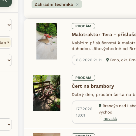
Zahradní technika
PRODÁM
Malotraktor Tera - přísluš
km
Nabízím příslušenství k malotr
dohodou. Jihovýchodně od Br
6.8.2026 21:11
Brno, okr. B
PRODÁM
Čert na brambory
Dobrý den, prodám čerta na b
Brandýs nad Labe
17.7.2026
východ
18:01
novakk