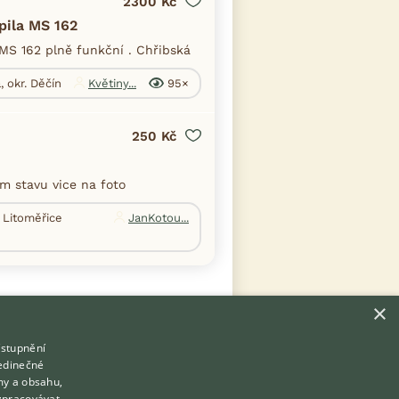
2300 Kč
pila MS 162
 MS 162 plně funkční . Chřibská
, okr. Děčín
Květiny...
95×
250 Kč
m stavu vice na foto
. Litoměřice
JanKotou...
×
ístupnění
Hledáte zvířecího kamaráda?
jedinečné
Zdarma vám poradí
my a obsahu,
VETERINÁŘ ONLINE
zpracovávat