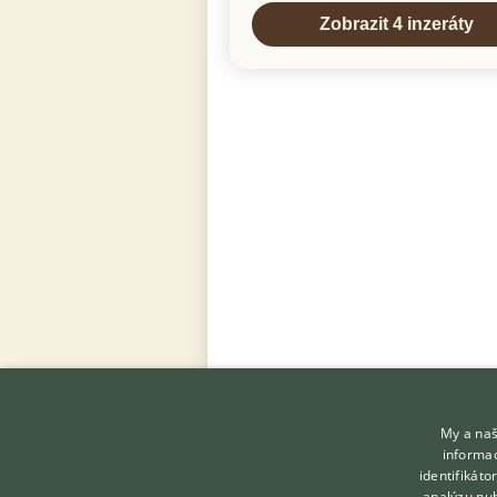
My a naš
informac
identifikát
analýzu pub