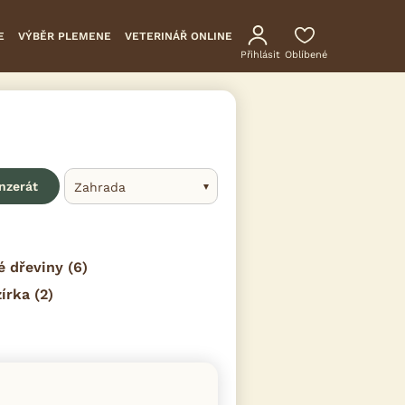
E
VÝBĚR PLEMENE
VETERINÁŘ ONLINE
Přihlásit
Oblíbené
inzerát
Zahrada
é dřeviny
(6)
zírka
(2)