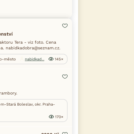
enství
aktoru Tera - viz foto. Cena
na. nabidkadobra@seznam.cz.
rno-město
nabidkad...
145×
rambory.
m-Stará Boleslav, okr. Praha-
170×