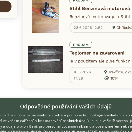
PRODÁM
Stihl Benzínová motorová 
Benzinová motorová pila Stihl
28.6.2026 12:52
Chřibská
PRODÁM
Teplomer na zavarovani
je v pouzitem ale plne funkcni
10.6.2026
Travčice, okr
17:29
101×
Odpovědné používání vašich údajů
i partneři používáme soubory cookie a podobné technologie k ukládání a zpř
í ve vašem zařízení a ke zpracování osobních údajů, jako je vaše IP adresa, 
ory a údaje o prohlížení, pro personalizovanou reklamu a obsah, měření rekla
lika a zlepšování služeb.
Dodavatelé třetích stran (1866)
mohou vaše údaje 