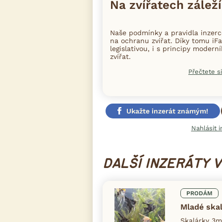
Na zvířatech záleží
Naše podmínky a pravidla inzer
na ochranu zvířat. Díky tomu iFa
legislativou, i s principy moder
zvířat.
Přečtete si
Ukažte inzerát známým!
Nahlásit i
DALŠÍ INZERÁTY 
PRODÁM
Mladé ska
Skalárky 3m