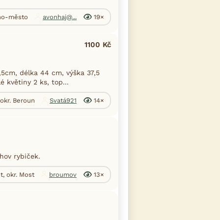
rno-město
avonhaj@...
19×
1100 Kč
,5cm, délka 44 cm, výška 37,5
 květiny 2 ks, top...
 okr. Beroun
Svatá921
14×
hov rybiček.
t, okr. Most
broumov
13×