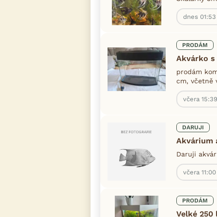
dnes 01:53
PRODÁM
Akvárko s
prodám komp
cm, včetně v
včera 15:3
DARUJI
Akvárium a
Daruji akvár
včera 11:00
PRODÁM
Velké 250 