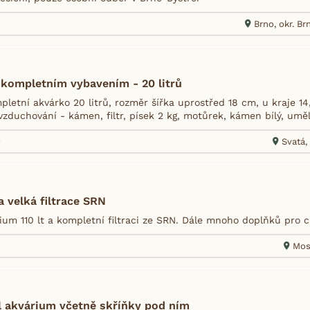
Brno, okr. B
 kompletním vybavením - 20 litrů
letní akvárko 20 litrů, rozměr šířka uprostřed 18 cm, u kraje 14
zduchování - kámen, filtr, písek 2 kg, motůrek, kámen bílý, umělé
9
Svatá,
 velká filtrace SRN
ium 110 lt a kompletní filtraci ze SRN. Dále mnoho doplňků pro c
Mos
l akvárium včetně skříňky pod ním