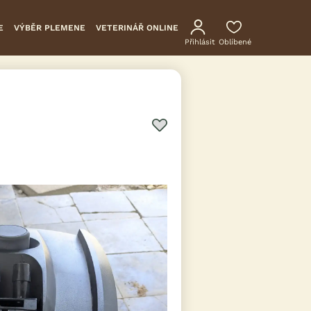
E
VÝBĚR PLEMENE
VETERINÁŘ ONLINE
Přihlásit
Oblíbené