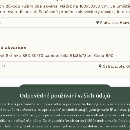
ch důvodu ruším obě akvária. Nádrž na 100x50x50 cm. Je umístě
dne mých dispozici. Současné prodám takeveskery obsah jde o rost
2
Praha, okr. Hlav
od akvarium
l Skříňka SBX 60/70 cabinet bílá 61x31x73cm Cena 800,-
:41
Ostrava, okr. 
Zobrazit více inzerátů (259)
Odpovědné používání vašich údajů
i partneři používáme soubory cookie a podobné technologie k ukládání a zpř
í ve vašem zařízení a ke zpracování osobních údajů, jako je vaše IP adresa, 
ory a údaje o prohlížení, pro personalizovanou reklamu a obsah, měření rekla
lika a zlepšování služeb.
Dodavatelé třetích stran (1866)
mohou vaše údaje 
DOMOVSKÁ STRÁNKA
O nás
o i další účely, včetně používání přesných údajů o geolokaci a charakteristik z