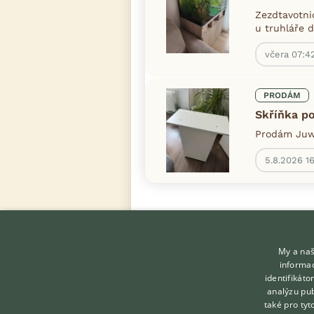
Zezdtavotni
u truhláře 
včera 07:4
PRODÁM
Skříňka p
Prodám Juwe
5.8.2026 16
My a naš
informac
identifikát
analýzu pub
také pro tyt
KONTAKT DO REDAKCE