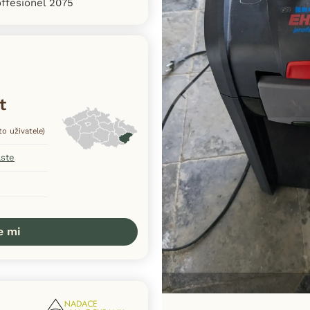
offesionel 2075
t
to uživatele)
aste
e mi