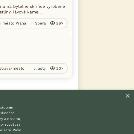
na na bytelne skříňce vyrobené
liny, lávové kame...
ní město Praha
Spera
26×
Ostrava-město
c.rasty
20×
×
ístupnění
Hledáte zvířecího kamaráda?
jedinečné
Zdarma vám poradí
my a obsahu,
VETERINÁŘ ONLINE
zpracovávat
Přihlášení
ařízení. Vaše
KONZULTOVAT S VETERINÁŘEM