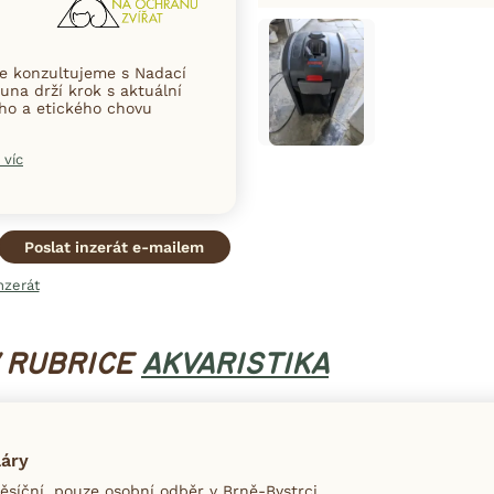
ce konzultujeme s Nadací
una drží krok s aktuální
ního a etického chovu
 víc
Poslat inzerát e-mailem
nzerát
V RUBRICE
AKVARISTIKA
láry
ěsíční, pouze osobní odběr v Brně-Bystrci