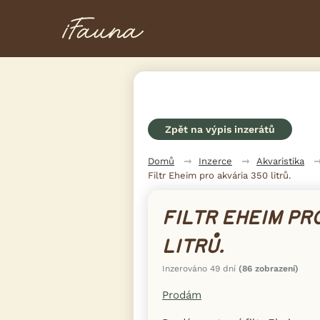
Zpět na výpis inzerátů
Domů
Inzerce
Akvaristika
Filtr Eheim pro akvária 350 litrů.
FILTR EHEIM PR
LITRŮ.
Inzerováno 49 dní
(86 zobrazení)
Prodám