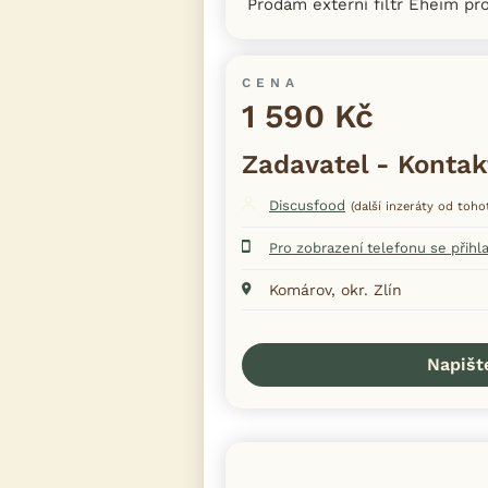
Prodám externí filtr Eheim pr
CENA
1 590 Kč
Zadavatel - Kontak
Discusfood
(další inzeráty od toho
Pro zobrazení telefonu se přihl
Komárov, okr. Zlín
Napišt