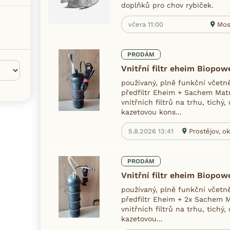
doplňků pro chov rybiček.
včera 11:00
Mos
PRODÁM
Vnitřní filtr eheim Biopow
používaný, plně funkční včetně
předfiltr Eheim + Sachem Matr
vnitřních filtrů na trhu, tichý
kazetovou kons...
5.8.2026 13:41
Prostějov, ok
PRODÁM
Vnitřní filtr eheim Biopow
používaný, plně funkční včetně
předfiltr Eheim + 2x Sachem Ma
vnitřních filtrů na trhu, tichý
kazetovou...