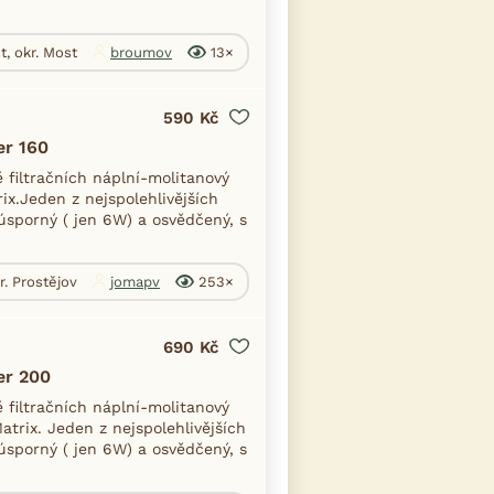
t, okr. Most
broumov
13×
590 Kč
er 160
 filtračních náplní-molitanový
ix.Jeden z nejspolehlivějších
, úsporný ( jen 6W) a osvědčený, s
r. Prostějov
jomapv
253×
690 Kč
er 200
 filtračních náplní-molitanový
trix. Jeden z nejspolehlivějších
, úsporný ( jen 6W) a osvědčený, s