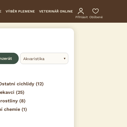
E
VÝBĚR PLEMENE
VETERINÁŘ ONLINE
Přihlásit
Oblíbené
inzerát
Akvaristika
Ostatní cichlidy
(12)
ekavci
(25)
 rostliny
(8)
ní chemie
(1)