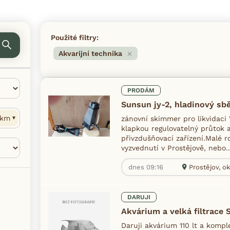
Použité filtry:
Akvarijní technika
PRODÁM
Sunsun jy-2, hladinový sb
km
zánovní skimmer pro likvidaci 
klapkou regulovatelný průtok 
přivzdušňovací zařízení.Malé
vyzvednutí v Prostějově, nebo..
dnes 09:16
Prostějov, ok
DARUJI
Akvárium a velká filtrace
Daruji akvárium 110 lt a kompl