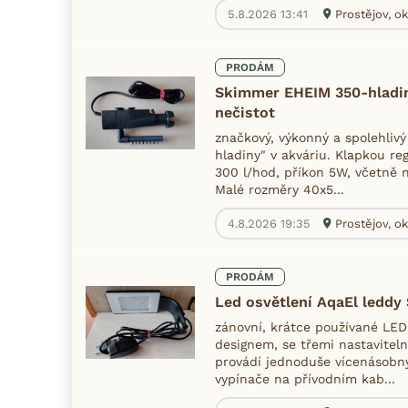
5.8.2026 13:41
Prostějov, ok
PRODÁM
Skimmer EHEIM 350-hladi
nečistot
značkový, výkonný a spolehlivý
hladiny" v akváriu. Klapkou re
300 l/hod, příkon 5W, včetně n
Malé rozměry 40x5...
4.8.2026 19:35
Prostějov, ok
PRODÁM
Led osvětlení AqaEl ledd
zánovní, krátce používané LED
designem, se třemi nastaviteln
provádí jednoduše vícenásob
vypínače na přívodním kab...