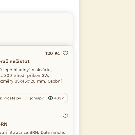
120 Kč
ěrač nečistot
"slepé hladiny" v akváriu,
až 300 l/hod, příkon 3W,
 rozměry 35x45x120 mm. Osobní
.
r. Prostějov
jomapv
433×
 SRN
etní filtraci ze SRN. Dále mnoho