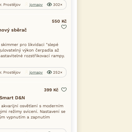
r. Prostějov
jomapv
302×
550 Kč
nový sběrač
 skimmer pro likvidaci "slepé
gulovatelný výkon čerpadla až
astavitelné rozstřikovací rampy.
r. Prostějov
jomapv
252×
399 Kč
y Smart D&N
 akvarijní osvětlení s moderním
ými režimy svícení. Nastavení se
ným vypnutím a zapnutím