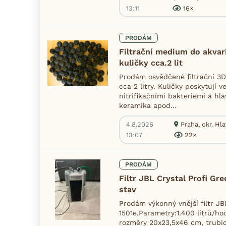
13:11
16×
PRODÁM
Filtrační medium do akvari
kuličky cca.2 lit
Prodám osvědčené filtrační 3D b
cca 2 litry. Kuličky poskytují 
nitrifikačními bakteriemi a hla
keramika apod...
4.8.2026
Praha, okr. Hl
13:07
22×
PRODÁM
Filtr JBL Crystal Profi Gre
stav
Prodám výkonný vnější filtr JB
1501e.Parametry:1.400 litrů/hodi
rozměry 20x23,5x46 cm, trubi