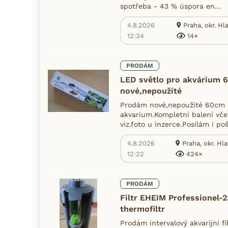
spotřeba - 43 % úspora en...
4.8.2026
Praha, okr. H
12:34
14×
PRODÁM
LED světlo pro akvárium 
nové,nepoužité
Prodám nové,nepoužité 60cm 
akvarium.Kompletní balení vče
viz.foto u inzerce.Posílám i po
4.8.2026
Praha, okr. Hl
12:22
424×
PRODÁM
Filtr EHEIM Professionel-
thermofiltr
Prodám intervalový akvarijní fi