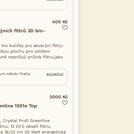
400 Kč
jních filtrů 3D bio-
io kuličky pro akvarijní filtry-
velkou plochu pro osídlení
vně nesnižují průtok filtru,jako
avní město Praha
aquaplus
2000 Kč
enline 1501e Top
L Crystal Profi Greenline
nu, 12 litrů obsah filtru,
ce 16/22 cm 20 Watt energetická