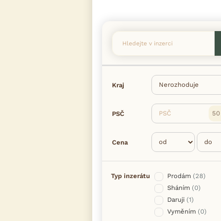
Kraj
PSČ
PSČ
Cena
Typ inzerátu
Prodám
(28)
Sháním
(0)
Daruji
(1)
Vyměním
(0)