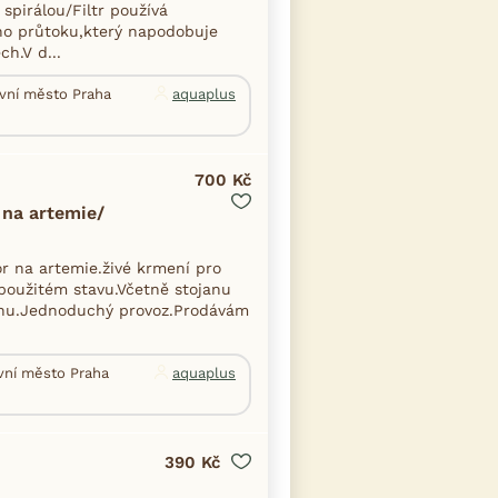
spirálou/Filtr používá
ho průtoku,který napodobuje
h.V d...
avní město Praha
aquaplus
700 Kč
 na artemie/
or na artemie.živé krmení pro
použitém stavu.Včetně stojanu
těnu.Jednoduchý provoz.Prodávám
avní město Praha
aquaplus
390 Kč