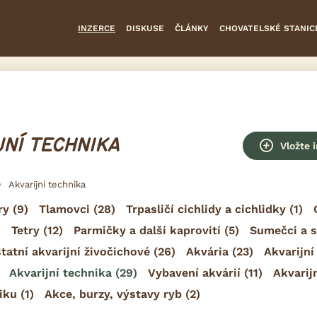
INZERCE
DISKUSE
ČLÁNKY
CHOVATELSKÉ STANIC
JNÍ TECHNIKA
Vložte 
Akvarijní technika
ry
(9)
Tlamovci
(28)
Trpasličí cichlidy a cichlidky
(1)
)
Tetry
(12)
Parmičky a další kaprovití
(5)
Sumečci a s
tatní akvarijní živočichové
(26)
Akvária
(23)
Akvarijní
Akvarijní technika
(29)
Vybavení akvárií
(11)
Akvarij
iku
(1)
Akce, burzy, výstavy ryb
(2)