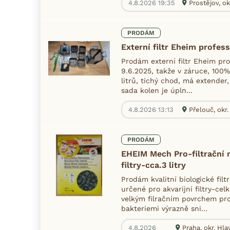
4.8.2026 19:35
Prostějov, ok
PRODÁM
Externí filtr Eheim profes
Prodám externí filtr Eheim pr
9.6.2025, takže v záruce, 100
litrů, tichý chod, má extender
sada kolen je úpln...
4.8.2026 13:13
Přelouč, okr
PRODÁM
EHEIM Mech Pro-filtrační 
filtry-cca.3 litry
Prodám kvalitní biologické fi
určené pro akvarijní filtry-cel
velkým filračním povrchem pro 
bakteriemi výrazně sni...
4.8.2026
Praha, okr. Hl