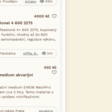
r. Prostějov
jomapv
345×
4000 Kč
sionel 4 600 2275
ofessionel 4+ 600 2275, kupovaný
% funkční, vhodný až do 600
, samonasávání, regulace výkonu,
. Pardubice
elffka_8...
24×
450 Kč
medium akvarijní
ltrační medium EHEIM MechPro
kem cca 3 litry. Tento material s
osídlení nitrifikačními
avní město Praha
aquaplus