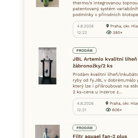
thermo/s integrovanou topnou 
patentovaný systém variabilní
podmínky v přírodních biotopec
4.8.2026
Praha, okr. Hl
12:22
380×
PRODÁM
JBL Artemio kvalitní líheň
žábronožky/2 ks
Prodám kvalitní líheň/inkubát
ryby od fy.JBL v dobrém,málo 
který lze i přišroubovat na s
2 ks-cena u inzerce z...
4.8.2026
Praha, okr. Hl
12:21
606×
PRODÁM
Filtr aquael fan-2 plus