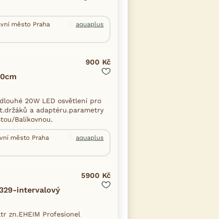
lavní město Praha
aquaplus
900 Kč
60cm
dlouhé 20W LED osvětlení pro
t.držáků a adaptéru.parametry
štou/Balíkovnou.
avní město Praha
aquaplus
5900 Kč
2329-intervalový
ltr zn.EHEIM Profesionel