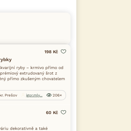
198 Kč
 rybky
kvarijní ryby – krmivo přímo od
prémiový extrudovaný šrot z
áběný přímo zkušeným chovatelem
kr. Prešov
igor.mly...
206×
60 Kč
váriu dekorativně a také