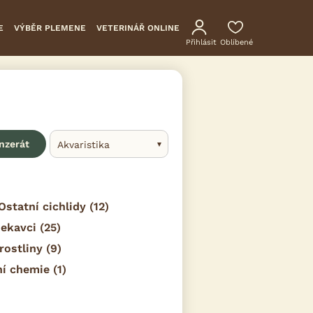
E
VÝBĚR PLEMENE
VETERINÁŘ ONLINE
Přihlásit
Oblíbené
inzerát
Akvaristika
Ostatní cichlidy
(12)
sekavci
(25)
rostliny
(9)
ní chemie
(1)