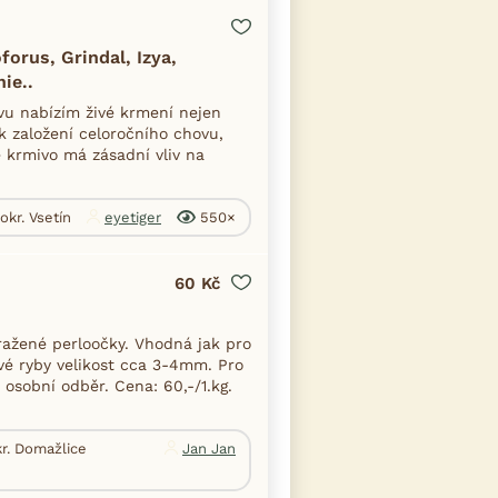
forus, Grindal, Izya,
ie..
vu nabízím živé krmení nejen
 k založení celoročního chovu,
 krmivo má zásadní vliv na
 okr. Vsetín
eyetiger
550×
60 Kč
ažené perloočky. Vhodná jak pro
kové ryby velikost cca 3-4mm. Pro
 osobní odběr. Cena: 60,-/1.kg.
r. Domažlice
Jan Jan