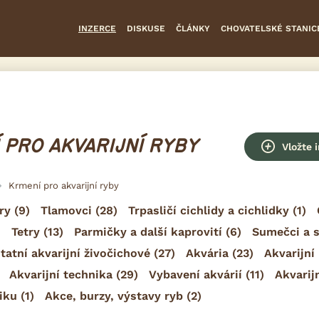
INZERCE
DISKUSE
ČLÁNKY
CHOVATELSKÉ STANIC
 PRO AKVARIJNÍ RYBY
Vložte 
Krmení pro akvarijní ryby
ry
(9)
Tlamovci
(28)
Trpasličí cichlidy a cichlidky
(1)
)
Tetry
(13)
Parmičky a další kaprovití
(6)
Sumečci a 
tatní akvarijní živočichové
(27)
Akvária
(23)
Akvarijní 
Akvarijní technika
(29)
Vybavení akvárií
(11)
Akvarij
iku
(1)
Akce, burzy, výstavy ryb
(2)