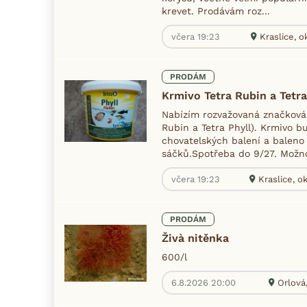
krevet. Prodávám roz...
včera 19:23
Kraslice, o
PRODÁM
Krmivo Tetra Rubin a Tetra
Nabízím rozvažovaná značková 
Rubin a Tetra Phyll). Krmivo b
chovatelských balení a baleno 
sáčků.Spotřeba do 9/27. Možno 
včera 19:23
Kraslice, o
PRODÁM
Živà nitěnka
600/l
6.8.2026 20:00
Orlová,