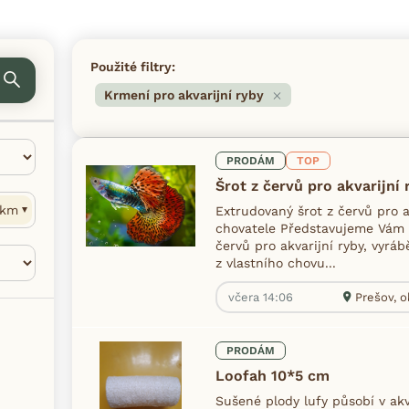
Použité filtry:
Krmení pro akvarijní ryby
PRODÁM
TOP
Šrot z červů pro akvarijní
km
Extrudovaný šrot z červů pro a
chovatele Představujeme Vám 
červů pro akvarijní ryby, vyr
z vlastního chovu...
včera 14:06
Prešov, o
PRODÁM
Loofah 10*5 cm
Sušené plody lufy působí v ak