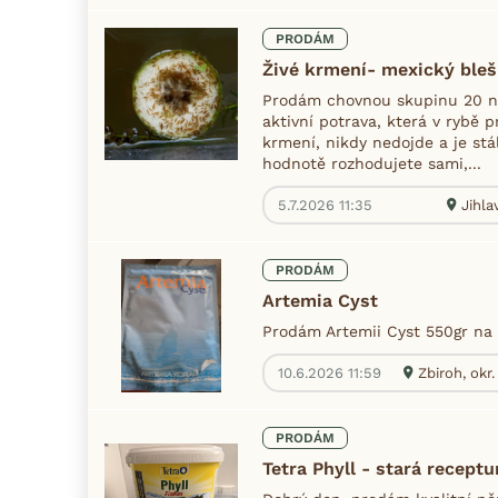
PRODÁM
Živé krmení- mexický ble
Prodám chovnou skupinu 20 ne
aktivní potrava, která v rybě p
krmení, nikdy nedojde a je stá
hodnotě rozhodujete sami,...
5.7.2026 11:35
Jihla
PRODÁM
Artemia Cyst
Prodám Artemii Cyst 550gr na l
10.6.2026 11:59
Zbiroh, okr
PRODÁM
Tetra Phyll - stará receptu