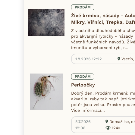
PRODÁM
Živé krmivo, násady - Aulo
Mikry, Vířníci, Trepka, Dafn
Z vlastního dlouhodobého cho
pro akvarijní rybičky - násady
včetně funkčních návodů. Živé
imunitu a vybarvení ryb, r...
1.8.2026 12:22
Vsetín,
PRODÁM
Perloočky
Dobrý den. Prodám krmení: mr
akvarijní ryby tak např. jezír
potěr jsou velká. Prosím pouze
Více informací...
5.7.2026
Domažlice, ok
19:06
124×