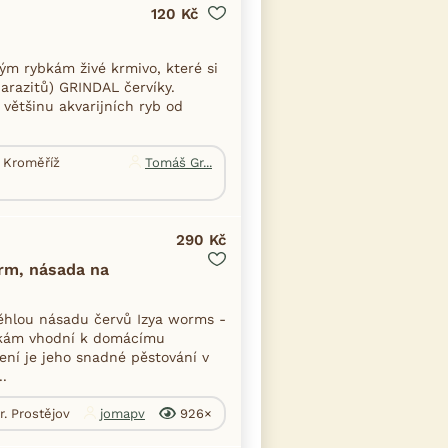
120 Kč
vým rybkám živé krmivo, které si
razitů) GRINDAL červíky.
většinu akvarijních ryb od
. Kroměříž
Tomáš Gr...
290 Kč
orm, násada na
ěhlou násadu červů Izya worms -
ěnkám vhodní k domácímu
ení je jeho snadné pěstování v
.
r. Prostějov
jomapv
926×