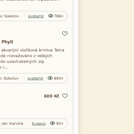
kr. Sokolov
svatamir
766×
 Phyll
akvarijní vločková krmiva Tetra
ude rozvažováno z velkých
do uzavíratelných zip
i...
kr. Sokolov
svatamir
893×
600 Kč
 okr. Karviná
b.vasco
92×