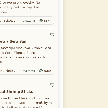
ů právě pro krevetky. Na
revetky rády ožírají. Lufa
av...
kr. Sokolov
svatamir
887×
ora a Sera San
akvarijní vločková krmiva Sera
 a Sera Flora a Flora
bude rozvažováno z velkých
do...
kr. Sokolov
svatamir
879×
cal Shrimp Sticks
 ve formě klesajících tyčinek,
mení sladkovodních i mořských
ích sladkovodních trpasličích