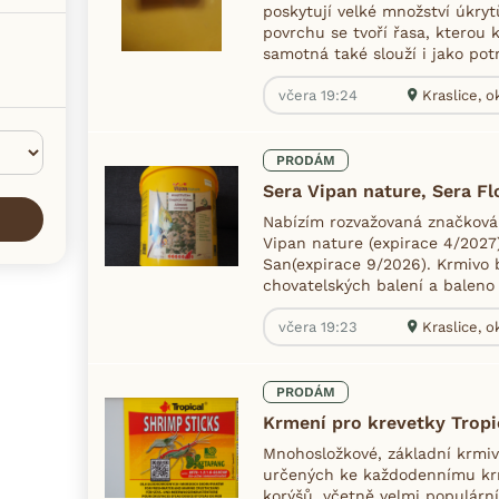
poskytují velké množství úkryt
povrchu se tvoří řasa, kterou k
samotná také slouží i jako potr
včera 19:24
Kraslice, o
PRODÁM
Sera Vipan nature, Sera Fl
Nabízím rozvažovaná značková 
Vipan nature (expirace 4/2027)
San(expirace 9/2026). Krmivo 
chovatelských balení a baleno 
včera 19:23
Kraslice, o
PRODÁM
Krmení pro krevetky Tropi
Mnohosložkové, základní krmivo
určených ke každodennímu kr
korýšů, včetně velmi populárn