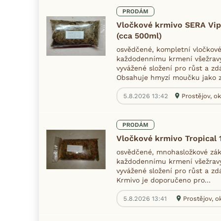
PRODÁM
Vločkové krmivo SERA Vip
(cca 500ml)
osvědčené, kompletní vločkov
každodennímu krmení všežravý
vyvážené složení pro růst a zdá
Obsahuje hmyzí moučku jako zd
5.8.2026 13:42
Prostějov, ok
PRODÁM
Vločkové krmivo Tropical 
osvědčené, mnohasložkové zák
každodennímu krmení všežravý
vyvážené složení pro růst a zdá
Krmivo je doporučeno pro...
5.8.2026 13:41
Prostějov, o