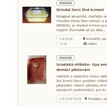
PRODÁM
Grindal červi živé krmení
Kolegové akvaristé, dopřejte s
chováte doma (bez nemocí a pa
GRINDAL je vhodné krmivo pro 
malých živorodek až po skal...
4.8.2026
Kroměříž, okr
12:19
1466×
PRODÁM
Izraelská nitěnka- Izya w
domácí pěstování
nabízím z vlastního chovu zab
živí krmní červi podobní nit
pěstování. Hlavní výhodou krm
domácích podmínkách, pro kr..
2.8.2026 16:59
Prostějov, ok