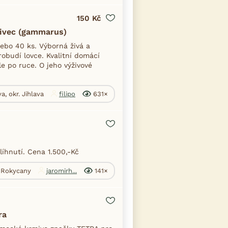
150 Kč
šivec (gammarus)
bo 40 ks. Výborná živá a
robudí lovce. Kvalitní domácí
le po ruce. O jeho výživové
va, okr. Jihlava
filipo
631×
íhnutí. Cena 1.500,-Kč
. Rokycany
jaromirh...
141×
ra