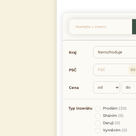
Kraj
PSČ
PSČ
Cena
Typ inzerátu
Prodám
(20)
Sháním
(0)
Daruji
(0)
Vyměním
(0)