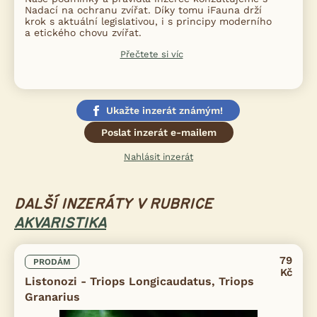
Nadací na ochranu zvířat. Díky tomu iFauna drží
krok s aktuální legislativou, i s principy moderního
a etického chovu zvířat.
Přečtete si víc
Ukažte inzerát známým!
Poslat inzerát e-mailem
Nahlásit inzerát
DALŠÍ INZERÁTY V RUBRICE
AKVARISTIKA
79
PRODÁM
Kč
Listonozi - Triops Longicaudatus, Triops
Granarius