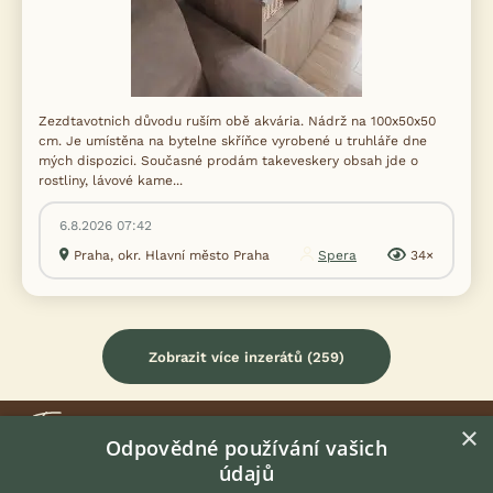
Zezdtavotnich důvodu ruším obě akvária. Nádrž na 100x50x50
cm. Je umístěna na bytelne skříňce vyrobené u truhláře dne
mých dispozici. Současné prodám takeveskery obsah jde o
rostliny, lávové kame...
6.8.2026 07:42
Praha, okr. Hlavní město Praha
Spera
34×
Zobrazit více inzerátů (259)
×
Odpovědné používání vašich
údajů
KONTAKT DO REDAKCE WEBU