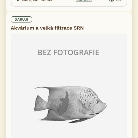
Svatá, okr. Beroun
Svatá921
15×
DARUJI
Akvárium a velká filtrace SRN