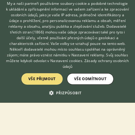
My a naši partneři používáme soubory cookie a podobné technologie
redakce@ifauna.cz
k ukládání a zpřístupnění informací ve vašem zařízení a ke zpracování
osobních údajů, jako je vaše IP adresa, jedinečné identifikátory a
nonstop
údaje o prohlížení, pro personalizovanou reklamu a obsah, měření
reklamy a obsahu, analýzu publika a zlepšování služeb.
Dodavatelé
třetích stran (1866)
mohou vaše údaje zpracovávat také pro tyto i
Hledáte zvířecího kamaráda?
další účely, včetně používání přesných údajů o geolokaci a
Zdarma vám poradí
charakteristik zařízení. Vaše volby se vztahují pouze na tento web.
DOMOVSKÁ STRÁNKA
VETERINÁŘ ONLINE
Někteří dodavatelé mohou místo souhlasu spoléhat na oprávněný
INZERCE
KONZULTOVAT S
zájem; máte právo vznést námitku v
Nastavení reklamy
. Svůj souhlas
VETERINÁŘEM
můžete kdykoli odvolat v
Nastavení cookies
.
Zásady ochrany osobních
DISKUSE
údajů
ČLÁNKY
VŠE PŘIJMOUT
VŠE ODMÍTNOUT
O nás
Kontakt
PŘIZPŮSOBIT
Možnosti zvýraznění inzerátů
Podmínky užití
Zpracování osobních údajů
Přihlášení