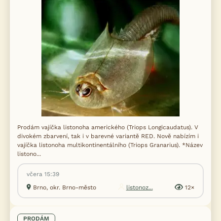
Prodám vajíčka listonoha amerického (Triops Longicaudatus). V
divokém zbarvení, tak i v barevné variantě RED. Nově nabízím i
vajíčka listonoha multikontinentálního (Triops Granarius). *Název
listono...
včera 15:39
Brno, okr. Brno-město
listonoz...
12×
PRODÁM