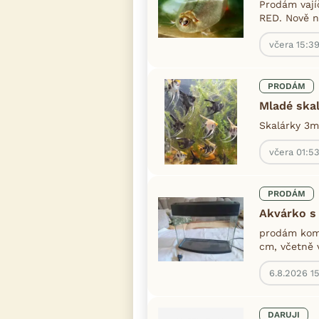
Prodám vají
RED. Nově na
včera 15:3
PRODÁM
Mladé ska
Skalárky 3m
včera 01:5
PRODÁM
Akvárko s
prodám komp
cm, včetně v
6.8.2026 1
DARUJI