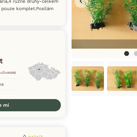
aria,4 různé druhy-celkem
ej pouze komplet.Posílám
t
uživatele)
ha
e mi