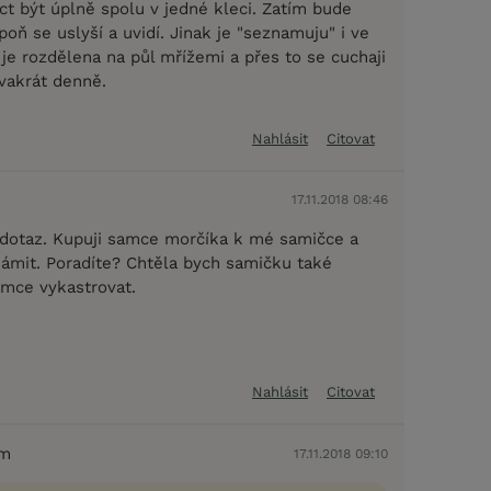
 být úplně spolu v jedné kleci. Zatím bude
poň se uslyší a uvidí. Jinak je "seznamuju" i ve
 je rozdělena na půl mřížemi a přes to se cuchaji
dvakrát denně.
Nahlásit
Citovat
17.11.2018 08:46
dotaz. Kupuji samce morčíka k mé samičce a
námit. Poradíte? Chtěla bych samičku také
amce vykastrovat.
Nahlásit
Citovat
em
17.11.2018 09:10