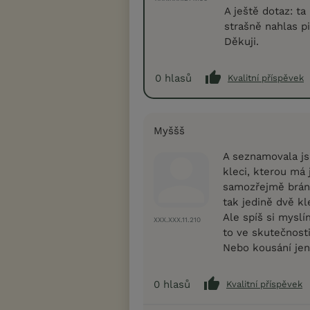
A ještě dotaz: t
strašně nahlas pi
Děkuji.
0
hlasů
Kvalitní příspěvek
Myššš
A seznamovala js
kleci, kterou má 
samozřejmě brání
tak jedině dvě kl
Ale spíš si myslím
XXX.XXX.11.210
to ve skutečnost
Nebo kousání je
0
hlasů
Kvalitní příspěvek