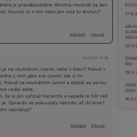
Kryt 
a která je pravděpodobne těhotná mockrát za den
sti. Souvisí to s tím nebo jen volá tu druhou?
27.6.
Jak o
to nár
Nahlásit
Citovat
toho p
20.5.
Potka
15.8.2017 21:36
den
i je na neutrálním území, nebo v kleci? Pokud v
29.4.
jedna z nich jako své území, tak si ho
. Pokud na neutrálním území a stejně se perou,
Výkali
ece vedle sebe.
svém 
, že si jen vyřizují hierarchii a vypadá to hůř než
16.3.
i je. Opravdu se pokousaly natvrdo, až do krve?
nom naznačují?
Nahlásit
Citovat