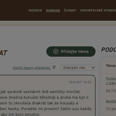
INZERCE
DISKUSE
ČLÁNKY
CHOVATELSKÉ STANIC
PODO
Přidejte téma
AT
Téma
Otočit řazení příspěvků
Projev
15.8.2017 15:33
+ triky
22.7.
t jak správně seznámit dvě samičky morčat.
síce (možná bohužel těhotná) a druhá ma být ó
Morče
sem to zkoušela dvakrát tak se kousaly a
bec hezky. Poradíte mi prosím? Zatím sou každá
7.7.2
i aby jim bylo smutno.