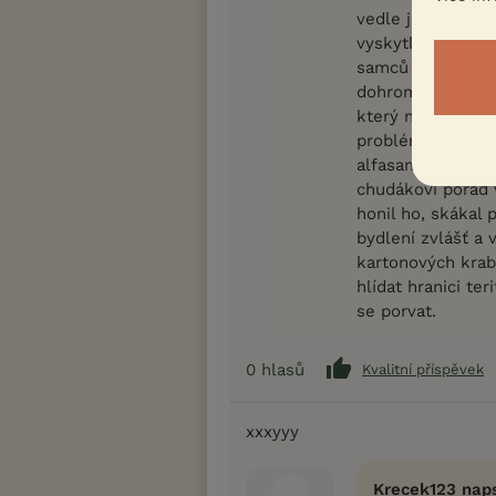
vedle jeden v dru
vyskytl (dávali h
samců se mi už te
dohromady dospěl
který natvrdo út
problém. Dokonce
alfasamce to ale 
chudákovi pořád v
honil ho, skákal 
bydlení zvlášť a 
kartonových krab
hlídat hranici ter
se porvat.
0
hlasů
Kvalitní příspěvek
xxxyyy
Krecek123 naps