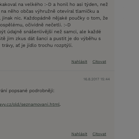
akoval na velkého :-D a honil ho asi týden, než
ý na něho občas výhružně otevíral tlamičku a
, jinak nic. Každopádně nějaké poučky o tom, že
ospělému, očividně nečetli. :-D
ýt údajně snášenlivější než samci, ale každé
ště jim zkus dát šanci a pustit je do výběhu s
rávy, ať je jídlo trochu rozptýlí.
Nahlásit
Citovat
16.8.2017 15:44
ání popsané podrobněji:
.
avy.cz/old/seznamovani.html
Nahlásit
Citovat