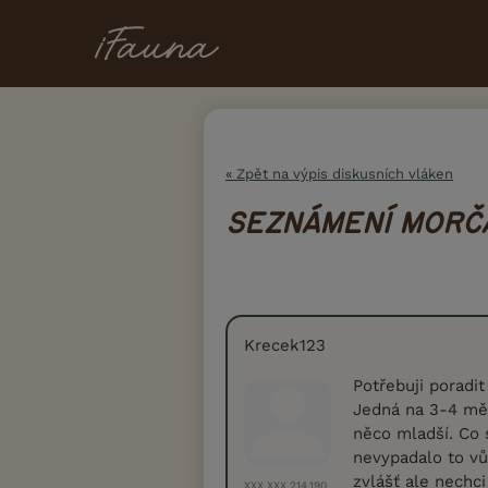
« Zpět na výpis diskusních vláken
SEZNÁMENÍ MORČ
Krecek123
Potřebuji poradi
Jedná na 3-4 mě
něco mladší. Co 
nevypadalo to vů
zvlášť ale nechc
XXX.XXX.214.190