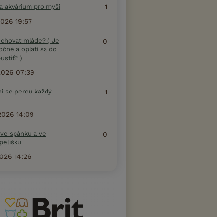
na akvárium pro myši
1
2026 19:57
dchovat mláde? ( Je
0
očné a oplatí sa do
ustiť? )
2026 07:39
ni se perou každý
1
2026 14:09
 ve spánku a ve
0
pelíšku
2026 14:26