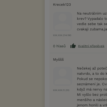
Krecek123
Na neutrálním uz
krev? Vypadalo t
vedle sebe tak s
cvakaji zubama.ja 
XXX.XXX.214.190
0
hlasů
Kvalitní příspěvek
Myššš
Nečekej až poteč
natvrdo, a to do 
Pokud se nepokous
seznámení je. Cv
když má nervy n
XXX.XXX.11.210
Mi vyšlo bez pr
menšího a násled
jenom honili a vr