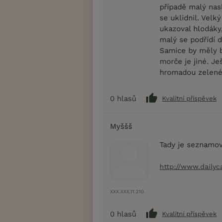
případě malý nask
se uklidnil. Velk
ukazoval hlodáky
malý se podřídí d
Samice by měly b
morče je jiné. Je
hromadou zelené t
0
hlasů
Kvalitní příspěvek
Myššš
Tady je seznamov
http://www.dailyc
XXX.XXX.11.210
0
hlasů
Kvalitní příspěvek