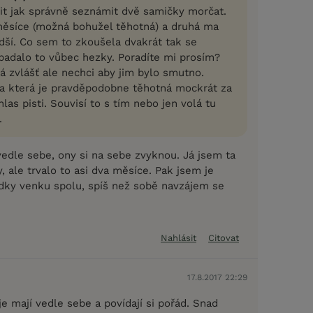
dit jak správně seznámit dvě samičky morčat.
ěsíce (možná bohužel těhotná) a druhá ma
dší. Co sem to zkoušela dvakrát tak se
padalo to vůbec hezky. Poradíte mi prosím?
á zvlášť ale nechci aby jim bylo smutno.
 ta která je pravděpodobne těhotná mockrát za
las pisti. Souvisí to s tím nebo jen volá tu
.
vedle sebe, ony si na sebe zvyknou. Já jsem ta
 ale trvalo to asi dva měsíce. Pak jsem je
dky venku spolu, spíš než sobě navzájem se
Nahlásit
Citovat
17.8.2017 22:29
je mají vedle sebe a povídají si pořád. Snad