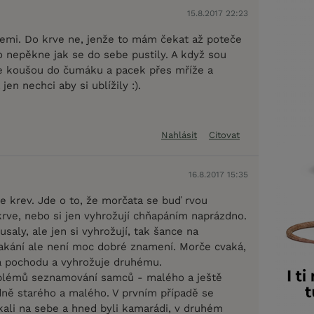
15.8.2017 22:23
emi. Do krve ne, jenže to mám čekat až poteče
o nepěkne jak se do sebe pustily. A když sou
e koušou do čumáku a pacek přes mříže a
jen nechci aby si ublížily :).
Nahlásit
Citovat
16.8.2017 15:35
e krev. Jde o to, že morčata se buď rvou
krve, nebo si jen vyhrožují chňapáním naprázdno.
aly, ale jen si vyhrožují, tak šance na
akání ale není moc dobré znamení. Morče cvaká,
a pochodu a vyhrožuje druhému.
oblémů seznamování samců - malého a ještě
ně starého a malého. V prvním případě se
kali na sebe a hned byli kamarádi, v druhém