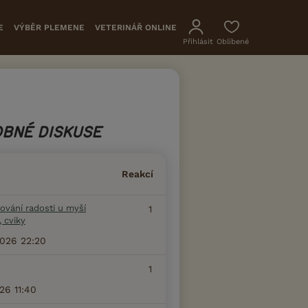
E
VÝBĚR PLEMENE
VETERINÁŘ ONLINE
Přihlásit
Oblíbené
BNÉ DISKUSE
Reakcí
ování radosti u myší
1
, cviky
2026 22:20
1
026 11:40