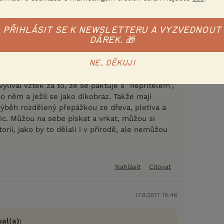
hé kleci. Ten lichý se prostě neplánovaně
o pryč původní majitelé) a trojici dospělých
PŘIHLÁSIT SE K NEWSLETTERU A VYZVEDNOUT
da vytvořit nepodařilo. Prý ani nejde dávat
DÁREK. 🎁
é samce - u nás to nejde kvůli alfasamce,
očí. Druhý starý morčík by podle mě neměl
 spolu s tím novým odpočívali pod postelí. Přes
NE, DĚKUJI
neprošlo ani tak, protože si pak na starém
ylíval vztek za to, že se paktuje s "nepřítelem",
po něm a ježil se jako dikobraz. Takže mají
výběh rozdělený přepážkou ze dřeva, pletiva a
ic. Můžou na sebe pískat a vrkat, můžou si
itorií, jako by to dělali i v přírodě, ale nemůžou
Nahlásit
Citovat
17.8.2017 15:48
al(a):