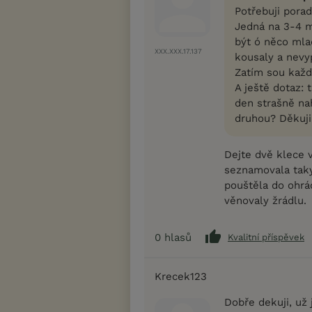
Potřebuji pora
Jedná na 3-4 m
být ó něco mla
XXX.XXX.17.137
kousaly a nevy
Zatím sou každ
A ještě dotaz:
den strašně nah
druhou? Děkuji
Dejte dvě klece 
seznamovala taky,
pouštěla do ohrá
věnovaly žrádlu.
0
hlasů
Kvalitní příspěvek
Krecek123
Dobře dekuji, už 