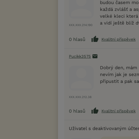
budou časem moct
každá zvlášť a as
velké kleci která
a vidí ještě blíž 
XXX.XXX.214.190
0
hlasů
Kvalitní příspěvek
Pucikk3575
Dobrý den, mám 
nevím jak je sez
připustit a pak s
XXX.XXX.212.38
0
hlasů
Kvalitní příspěvek
Uživatel s deaktivovaným účt