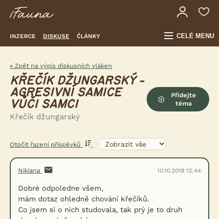
CELÉ MENU
INZERCE
DISKUSE
ČLÁNKY
« Zpět na výpis diskusních vláken
KŘEČÍK DŽUNGARSKÝ -
AGRESIVNÍ SAMICE
Přidejte
VŮČI SAMCI
téma
Křečík džungarský
Otočit řazení příspěvků
Nikiana
10.10.2018 12:44
Dobré odpoledne všem,
mám dotaz ohledně chování křečíků.
Co jsem si o nich studovala, tak prý je to druh