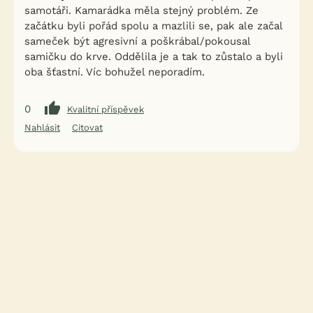
samotáři. Kamarádka měla stejný problém. Ze
začátku byli pořád spolu a mazlili se, pak ale začal
sameček být agresivní a poškrábal/pokousal
samičku do krve. Oddělila je a tak to zůstalo a byli
oba šťastní. Víc bohužel neporadím.
0
Kvalitní příspěvek
Nahlásit
Citovat