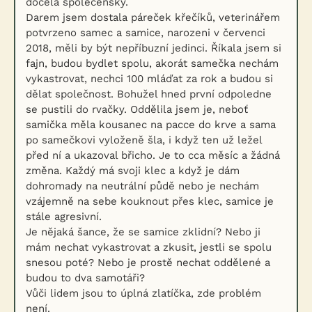
docela společenský.
Darem jsem dostala páreček křečíků, veterinářem
potvrzeno samec a samice, narozeni v červenci
2018, měli by být nepříbuzní jedinci. Říkala jsem si
fajn, budou bydlet spolu, akorát samečka nechám
vykastrovat, nechci 100 mláďat za rok a budou si
dělat společnost. Bohužel hned první odpoledne
se pustili do rvačky. Oddělila jsem je, neboť
samička měla kousanec na pacce do krve a sama
po samečkovi vyloženě šla, i když ten už ležel
před ní a ukazoval břicho. Je to cca měsíc a žádná
změna. Každý má svoji klec a když je dám
dohromady na neutrální půdě nebo je nechám
vzájemně na sebe kouknout přes klec, samice je
stále agresivní.
Je nějaká šance, že se samice zklidní? Nebo ji
mám nechat vykastrovat a zkusit, jestli se spolu
snesou poté? Nebo je prostě nechat oddělené a
budou to dva samotáři?
Vůči lidem jsou to úplná zlatíčka, zde problém
není.