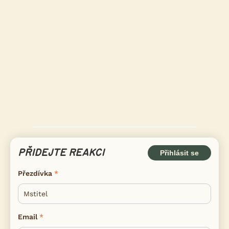
PŘIDEJTE REAKCI
Přihlásit se
Přezdívka
Email