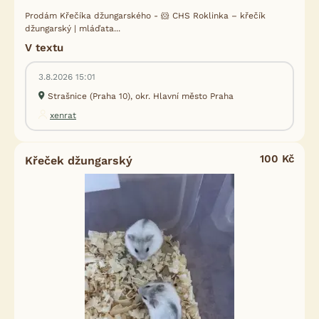
Prodám Křečíka džungarského - 🐹 CHS Roklinka – křečík
džungarský | mláďata...
V textu
3.8.2026 15:01
Strašnice (Praha 10), okr. Hlavní město Praha
xenrat
100 Kč
Křeček džungarský