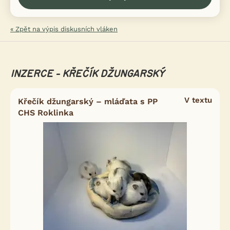
« Zpět na výpis diskusních vláken
INZERCE - KŘEČÍK DŽUNGARSKÝ
V textu
Křečík džungarský – mláďata s PP
CHS Roklinka