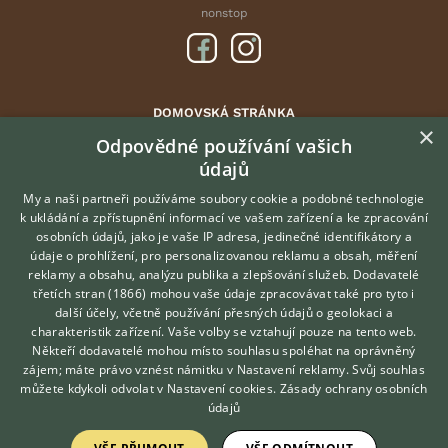
nonstop
DOMOVSKÁ STRÁNKA
×
INZERCE
Odpovědné používání vašich
údajů
DISKUSE
ČLÁNKY
My a naši partneři používáme soubory cookie a podobné technologie
k ukládání a zpřístupnění informací ve vašem zařízení a ke zpracování
CHOVATELSKÉ STANICE
osobních údajů, jako je vaše IP adresa, jedinečné identifikátory a
údaje o prohlížení, pro personalizovanou reklamu a obsah, měření
O nás
reklamy a obsahu, analýzu publika a zlepšování služeb.
Dodavatelé
třetích stran (1866)
mohou vaše údaje zpracovávat také pro tyto i
Kontakt
Hledáte zvířecího kamaráda?
další účely, včetně používání přesných údajů o geolokaci a
Zdarma vám poradí
Možnosti zvýraznění inzerátů
charakteristik zařízení. Vaše volby se vztahují pouze na tento web.
VETERINÁŘ ONLINE
Podmínky užití
Někteří dodavatelé mohou místo souhlasu spoléhat na oprávněný
KONZULTOVAT S
zájem; máte právo vznést námitku v
Nastavení reklamy
. Svůj souhlas
Zpracování osobních údajů
VETERINÁŘEM
můžete kdykoli odvolat v
Nastavení cookies
.
Zásady ochrany osobních
údajů
Přihlášení