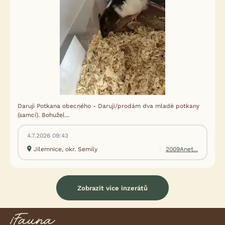
Daruji Potkana obecného - Daruji/prodám dva mladé potkany
(samci). Bohužel...
4.7.2026 09:43
Jilemnice, okr. Semily
2009Anet...
Zobrazit více inzerátů