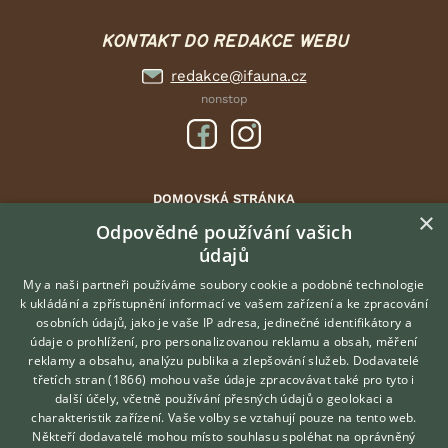
KONTAKT DO REDAKCE WEBU
redakce@ifauna.cz
nonstop
DOMOVSKÁ STRÁNKA
×
INZERCE
Odpovědné používání vašich
údajů
DISKUSE
ČLÁNKY
My a naši partneři používáme soubory cookie a podobné technologie
k ukládání a zpřístupnění informací ve vašem zařízení a ke zpracování
CHOVATELSKÉ STANICE
osobních údajů, jako je vaše IP adresa, jedinečné identifikátory a
údaje o prohlížení, pro personalizovanou reklamu a obsah, měření
O nás
reklamy a obsahu, analýzu publika a zlepšování služeb.
Dodavatelé
třetích stran (1866)
mohou vaše údaje zpracovávat také pro tyto i
Kontakt
Hledáte zvířecího kamaráda?
další účely, včetně používání přesných údajů o geolokaci a
Zdarma vám poradí
Možnosti zvýraznění inzerátů
charakteristik zařízení. Vaše volby se vztahují pouze na tento web.
VETERINÁŘ ONLINE
Podmínky užití
Někteří dodavatelé mohou místo souhlasu spoléhat na oprávněný