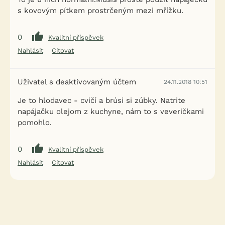
s kovovým pítkem prostrčeným mezi mřížku.
0
Kvalitní příspěvek
Nahlásit
Citovat
Uživatel s deaktivovaným účtem
24.11.2018 10:51
Je to hlodavec - cvičí a brúsi si zúbky. Natrite
napájačku olejom z kuchyne, nám to s veveričkami
pomohlo.
0
Kvalitní příspěvek
Nahlásit
Citovat