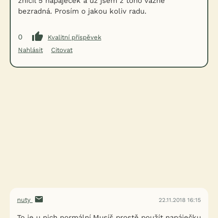
zničil 5 napáječek a už jsem z toho vážně
bezradná. Prosím o jakou koliv radu.
0
Kvalitní příspěvek
Nahlásit
Citovat
nuty
22.11.2018 16:15
To je u nich normální.Musíš prostě použít napáječku