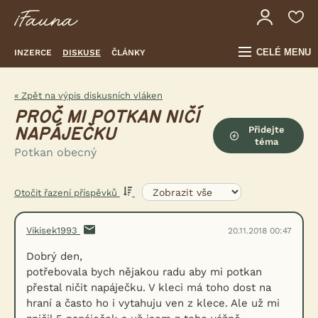
CELÉ MENU
INZERCE
DISKUSE
ČLÁNKY
« Zpět na výpis diskusních vláken
PROČ MI POTKAN NIČÍ
Přidejte
NAPÁJEČKU
téma
Potkan obecný
Otočit řazení příspěvků
Vikisek1993
20.11.2018 00:47
Dobrý den,
potřebovala bych nějakou radu aby mi potkan
přestal ničit napáječku. V kleci má toho dost na
hraní a často ho i vytahuju ven z klece. Ale už mi