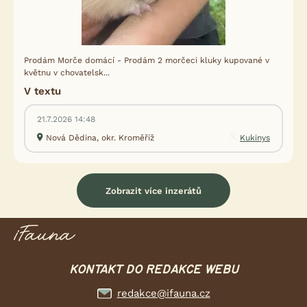
Prodám Morče domácí - Prodám 2 morčeci kluky kupované v
květnu v chovatelsk...
V textu
21.7.2026 14:48
Nová Dědina, okr. Kroměříž
Kukinys
Zobrazit více inzerátů
KONTAKT DO REDAKCE WEBU
redakce@ifauna.cz