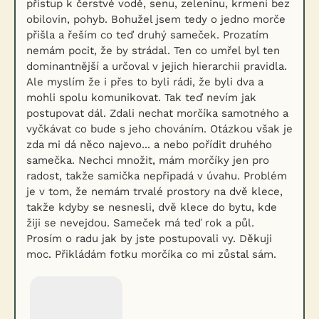
přístup k čerstvé vodě, senu, zeleninu, krmení bez
obilovin, pohyb. Bohužel jsem tedy o jedno morče
přišla a řeším co teď druhý sameček. Prozatím
nemám pocit, že by strádal. Ten co umřel byl ten
dominantnější a určoval v jejich hierarchii pravidla.
Ale myslím že i přes to byli rádi, že byli dva a
mohli spolu komunikovat. Tak teď nevím jak
postupovat dál. Zdali nechat morčíka samotného a
vyčkávat co bude s jeho chováním. Otázkou však je
zda mi dá něco najevo... a nebo pořídit druhého
samečka. Nechci množit, mám morčíky jen pro
radost, takže samička nepřipadá v úvahu. Problém
je v tom, že nemám trvalé prostory na dvě klece,
takže kdyby se nesnesli, dvě klece do bytu, kde
žiji se nevejdou. Sameček má teď rok a půl.
Prosím o radu jak by jste postupovali vy. Děkuji
moc. Přikládám fotku morčíka co mi zůstal sám.