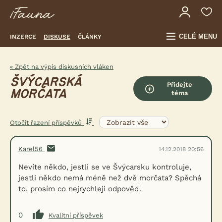
CELÉ MENU
INZERCE
DISKUSE
ČLÁNKY
« Zpět na výpis diskusních vláken
ŠVÝCARSKÁ
Přidejte
MORČATA
téma
Otočit řazení příspěvků
Karel56
14.12.2018 20:56
Nevíte někdo, jestli se ve Švýcarsku kontroluje,
jestli někdo nemá méně než dvě morčata? Spěchá
to, prosím co nejrychleji odpověď.
0
Kvalitní příspěvek