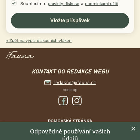
Souhlasím s
a
pravidly diskuse
podmínkami užití
« Zpět na výpis diskusních vláken
KONTAKT DO REDAKCE WEBU
redakce@ifauna.cz
nonstop
DOMOVSKÁ STRÁNKA
×
INZERCE
Odpovědné používání vašich
údajů
DISKUSE